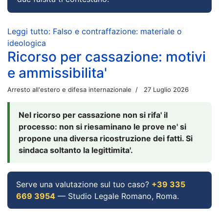
Leggi tutto: Falso e contraffazione: materiale o
ideologica
Ricorso per cassazione: motivi
e ammissibilita'
Arresto all'estero e difesa internazionale
27 Luglio 2026
Nel ricorso per cassazione non si rifa' il
processo: non si riesaminano le prove ne' si
propone una diversa ricostruzione dei fatti. Si
sindaca soltanto la legittimita'.
Serve una valutazione sul tuo caso?
+39 335
669 3954
— Studio Legale Romano, Roma.