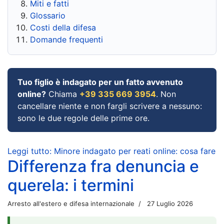
Miti e fatti
Glossario
Costi della difesa
Domande frequenti
Tuo figlio è indagato per un fatto avvenuto
online?
Chiama
+39 335 669 3954
. Non
cancellare niente e non fargli scrivere a nessuno:
sono le due regole delle prime ore.
Leggi tutto: Minore indagato per reati online: cosa fare
Differenza fra denuncia e
querela: i termini
Arresto all'estero e difesa internazionale
27 Luglio 2026