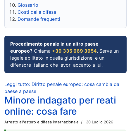
Glossario
Costi della difesa
Domande frequenti
Procedimento penale in un altro paese
europeo?
Chiama
+39 335 669 3954
. Serve un
legale abilitato in quella giurisdizione, e un
difensore italiano che lavori accanto a lui.
Leggi tutto: Diritto penale europeo: cosa cambia da
paese a paese
Minore indagato per reati
online: cosa fare
Arresto all'estero e difesa internazionale
30 Luglio 2026