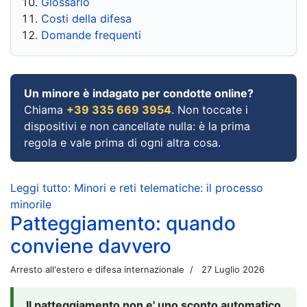
Glossario
Costi della difesa
Domande frequenti
Un minore è indagato per condotte online?
Chiama
+39 335 669 3954
. Non toccate i
dispositivi e non cancellate nulla: è la prima
regola e vale prima di ogni altra cosa.
Leggi tutto: Minori e reti telematiche: il processo
minorile
Patteggiamento: quando
conviene davvero
Arresto all'estero e difesa internazionale
27 Luglio 2026
Il patteggiamento non e' uno sconto automatico