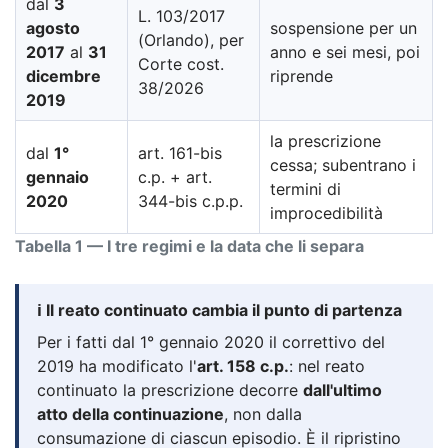
dal
3
L. 103/2017
agosto
sospensione per un
(Orlando), per
2017
al
31
anno e sei mesi, poi
Corte cost.
dicembre
riprende
38/2026
2019
la prescrizione
dal
1°
art. 161-bis
cessa; subentrano i
gennaio
c.p. + art.
termini di
2020
344-bis c.p.p.
improcedibilità
Tabella 1 — I tre regimi e la data che li separa
ℹ️ Il reato continuato cambia il punto di partenza
Per i fatti dal 1° gennaio 2020 il correttivo del
2019 ha modificato l'
art. 158 c.p.
: nel reato
continuato la prescrizione decorre
dall'ultimo
atto della continuazione
, non dalla
consumazione di ciascun episodio. È il ripristino