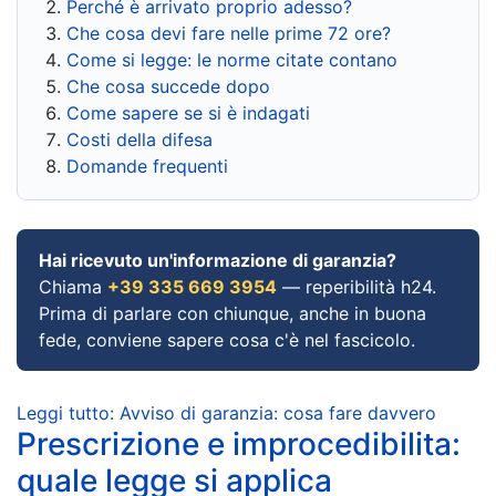
Perché è arrivato proprio adesso?
Che cosa devi fare nelle prime 72 ore?
Come si legge: le norme citate contano
Che cosa succede dopo
Come sapere se si è indagati
Costi della difesa
Domande frequenti
Hai ricevuto un'informazione di garanzia?
Chiama
+39 335 669 3954
— reperibilità h24.
Prima di parlare con chiunque, anche in buona
fede, conviene sapere cosa c'è nel fascicolo.
Leggi tutto: Avviso di garanzia: cosa fare davvero
Prescrizione e improcedibilita:
quale legge si applica