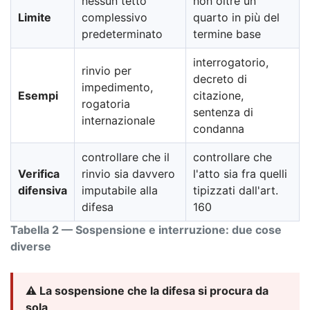
nessun tetto
non oltre un
Limite
complessivo
quarto in più del
predeterminato
termine base
interrogatorio,
rinvio per
decreto di
impedimento,
Esempi
citazione,
rogatoria
sentenza di
internazionale
condanna
controllare che il
controllare che
Verifica
rinvio sia davvero
l'atto sia fra quelli
difensiva
imputabile alla
tipizzati dall'art.
difesa
160
Tabella 2 — Sospensione e interruzione: due cose
diverse
⚠️ La sospensione che la difesa si procura da
sola