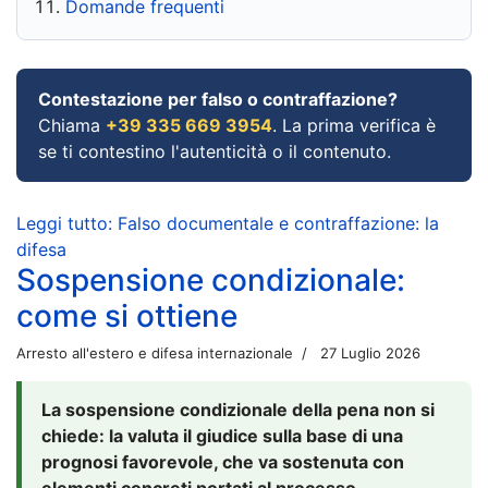
Domande frequenti
Contestazione per falso o contraffazione?
Chiama
+39 335 669 3954
. La prima verifica è
se ti contestino l'autenticità o il contenuto.
Leggi tutto: Falso documentale e contraffazione: la
difesa
Sospensione condizionale:
come si ottiene
Arresto all'estero e difesa internazionale
27 Luglio 2026
La sospensione condizionale della pena non si
chiede: la valuta il giudice sulla base di una
prognosi favorevole, che va sostenuta con
elementi concreti portati al processo.