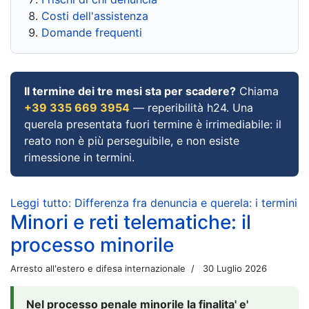
Costi dell'assistenza
Domande frequenti
Il termine dei tre mesi sta per scadere?
Chiama
+39 335 669 3954
— reperibilità h24. Una
querela presentata fuori termine è irrimediabile: il
reato non è più perseguibile, e non esiste
rimessione in termini.
Leggi tutto: Differenza fra denuncia e querela: i termini
Minori e reti telematiche: il
processo minorile
Arresto all'estero e difesa internazionale
30 Luglio 2026
Nel processo penale minorile la finalita' e'