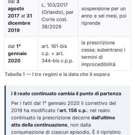
dal
3
L. 103/2017
agosto
sospensione per un
(Orlando), per
2017
al
31
anno e sei mesi, poi
Corte cost.
dicembre
riprende
38/2026
2019
la prescrizione
dal
1°
art. 161-bis
cessa; subentrano i
gennaio
c.p. + art.
termini di
2020
344-bis c.p.p.
improcedibilità
Tabella 1 — I tre regimi e la data che li separa
ℹ️ Il reato continuato cambia il punto di partenza
Per i fatti dal 1° gennaio 2020 il correttivo del
2019 ha modificato l'
art. 158 c.p.
: nel reato
continuato la prescrizione decorre
dall'ultimo
atto della continuazione
, non dalla
consumazione di ciascun episodio. È il ripristino