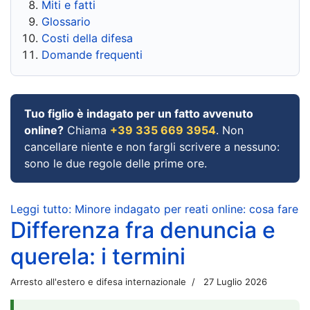
Miti e fatti
Glossario
Costi della difesa
Domande frequenti
Tuo figlio è indagato per un fatto avvenuto
online?
Chiama
+39 335 669 3954
. Non
cancellare niente e non fargli scrivere a nessuno:
sono le due regole delle prime ore.
Leggi tutto: Minore indagato per reati online: cosa fare
Differenza fra denuncia e
querela: i termini
Arresto all'estero e difesa internazionale
27 Luglio 2026