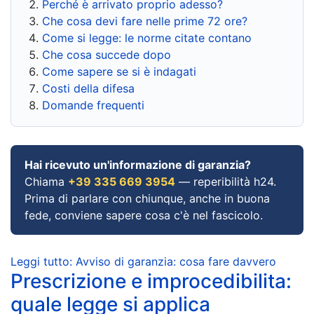
Perché è arrivato proprio adesso?
Che cosa devi fare nelle prime 72 ore?
Come si legge: le norme citate contano
Che cosa succede dopo
Come sapere se si è indagati
Costi della difesa
Domande frequenti
Hai ricevuto un'informazione di garanzia?
Chiama
+39 335 669 3954
— reperibilità h24.
Prima di parlare con chiunque, anche in buona
fede, conviene sapere cosa c'è nel fascicolo.
Leggi tutto: Avviso di garanzia: cosa fare davvero
Prescrizione e improcedibilita:
quale legge si applica