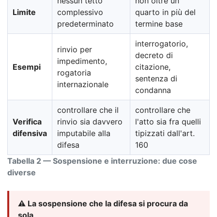
nessun tetto
non oltre un
Limite
complessivo
quarto in più del
predeterminato
termine base
interrogatorio,
rinvio per
decreto di
impedimento,
Esempi
citazione,
rogatoria
sentenza di
internazionale
condanna
controllare che il
controllare che
Verifica
rinvio sia davvero
l'atto sia fra quelli
difensiva
imputabile alla
tipizzati dall'art.
difesa
160
Tabella 2 — Sospensione e interruzione: due cose
diverse
⚠️ La sospensione che la difesa si procura da
sola