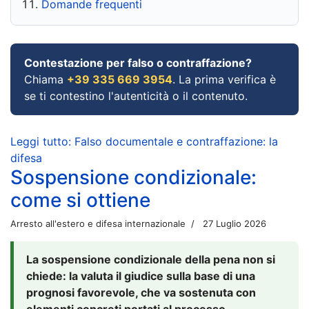
Domande frequenti
Contestazione per falso o contraffazione?
Chiama
+39 335 669 3954
. La prima verifica è
se ti contestino l'autenticità o il contenuto.
Leggi tutto: Falso documentale e contraffazione: la
difesa
Sospensione condizionale:
come si ottiene
Arresto all'estero e difesa internazionale
27 Luglio 2026
La sospensione condizionale della pena non si
chiede: la valuta il giudice sulla base di una
prognosi favorevole, che va sostenuta con
elementi concreti portati al processo.