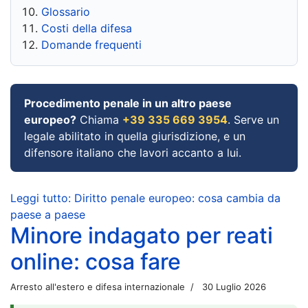
Glossario
Costi della difesa
Domande frequenti
Procedimento penale in un altro paese
europeo?
Chiama
+39 335 669 3954
. Serve un
legale abilitato in quella giurisdizione, e un
difensore italiano che lavori accanto a lui.
Leggi tutto: Diritto penale europeo: cosa cambia da
paese a paese
Minore indagato per reati
online: cosa fare
Arresto all'estero e difesa internazionale
30 Luglio 2026