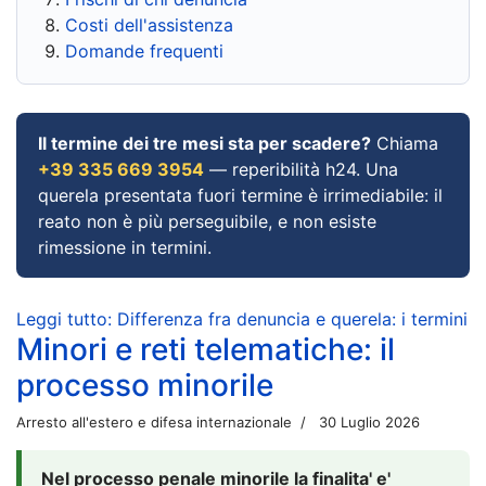
Costi dell'assistenza
Domande frequenti
Il termine dei tre mesi sta per scadere?
Chiama
+39 335 669 3954
— reperibilità h24. Una
querela presentata fuori termine è irrimediabile: il
reato non è più perseguibile, e non esiste
rimessione in termini.
Leggi tutto: Differenza fra denuncia e querela: i termini
Minori e reti telematiche: il
processo minorile
Arresto all'estero e difesa internazionale
30 Luglio 2026
Nel processo penale minorile la finalita' e'