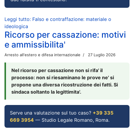
Leggi tutto: Falso e contraffazione: materiale o
ideologica
Ricorso per cassazione: motivi
e ammissibilita'
Arresto all'estero e difesa internazionale
27 Luglio 2026
Nel ricorso per cassazione non si rifa' il
processo: non si riesaminano le prove ne' si
propone una diversa ricostruzione dei fatti. Si
sindaca soltanto la legittimita'.
Serve una valutazione sul tuo caso?
+39 335
669 3954
— Studio Legale Romano, Roma.