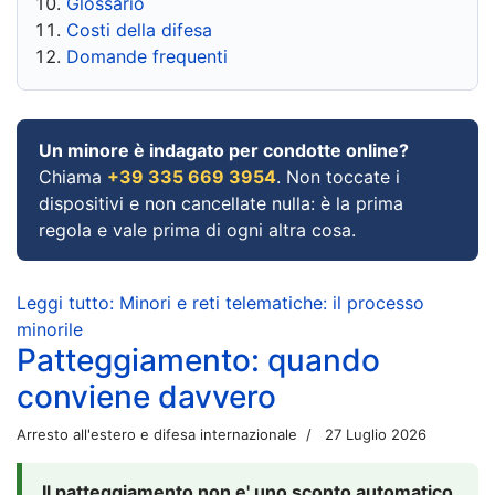
Glossario
Costi della difesa
Domande frequenti
Un minore è indagato per condotte online?
Chiama
+39 335 669 3954
. Non toccate i
dispositivi e non cancellate nulla: è la prima
regola e vale prima di ogni altra cosa.
Leggi tutto: Minori e reti telematiche: il processo
minorile
Patteggiamento: quando
conviene davvero
Arresto all'estero e difesa internazionale
27 Luglio 2026
Il patteggiamento non e' uno sconto automatico