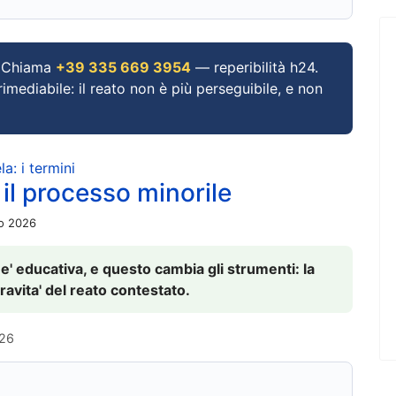
Chiama
+39 335 669 3954
— reperibilità h24.
imediabile: il reato non è più perseguibile, e non
a: i termini
 il processo minorile
io 2026
 e' educativa, e questo cambia gli strumenti: la
ravita' del reato contestato.
026