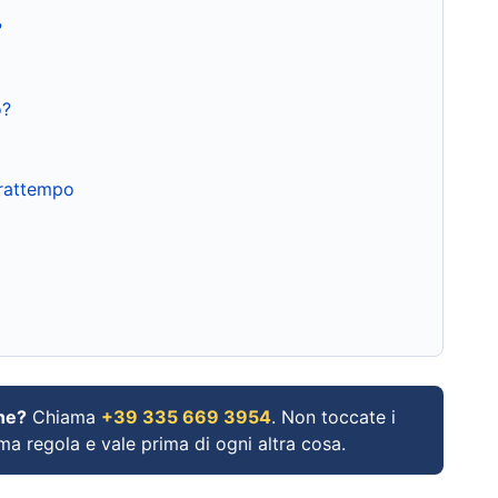
?
o?
frattempo
ne?
Chiama
+39 335 669 3954
. Non toccate i
ima regola e vale prima di ogni altra cosa.