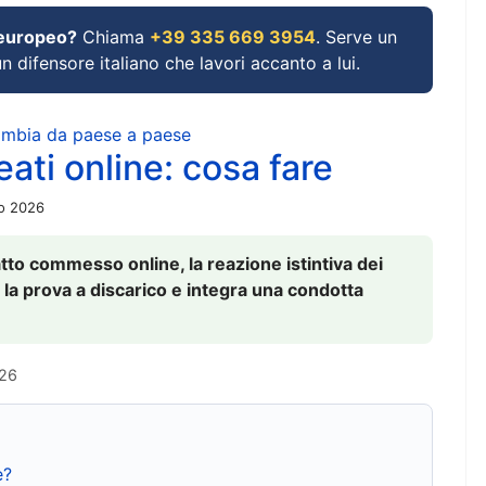
 europeo?
Chiama
+39 335 669 3954
. Serve un
un difensore italiano che lavori accanto a lui.
cambia da paese a paese
ati online: cosa fare
io 2026
to commesso online, la reazione istintiva dei
 la prova a discarico e integra una condotta
026
e?