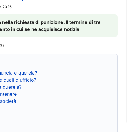
io 2026
nella richiesta di punizione. Il termine di tre
to in cui se ne acquisisce notizia.
26
nuncia e querela?
e quali d'ufficio?
a querela?
ntenere
 società