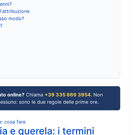
renni?
l'attribuzione
tesso modo?
?
uto online?
Chiama
+39 335 669 3954
. Non
 nessuno: sono le due regole delle prime ore.
e: cosa fare
a e querela: i termini