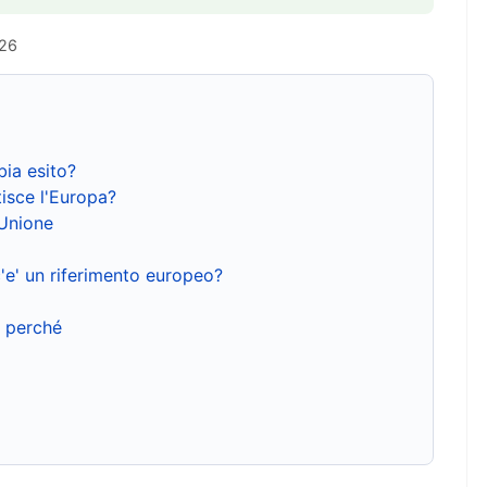
026
bia esito?
isce l'Europa?
'Unione
'e' un riferimento europeo?
e perché