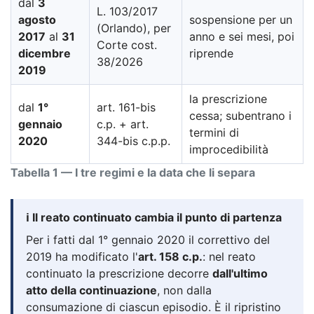
dal
3
L. 103/2017
agosto
sospensione per un
(Orlando), per
2017
al
31
anno e sei mesi, poi
Corte cost.
dicembre
riprende
38/2026
2019
la prescrizione
dal
1°
art. 161-bis
cessa; subentrano i
gennaio
c.p. + art.
termini di
2020
344-bis c.p.p.
improcedibilità
Tabella 1 — I tre regimi e la data che li separa
ℹ️ Il reato continuato cambia il punto di partenza
Per i fatti dal 1° gennaio 2020 il correttivo del
2019 ha modificato l'
art. 158 c.p.
: nel reato
continuato la prescrizione decorre
dall'ultimo
atto della continuazione
, non dalla
consumazione di ciascun episodio. È il ripristino