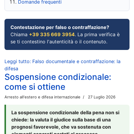
Domande frequenti
Contestazione per falso o contraffazione?
Chiama
+39 335 669 3954
. La prima verifica è
se ti contestino l'autenticità o il contenuto.
Leggi tutto: Falso documentale e contraffazione: la
difesa
Sospensione condizionale:
come si ottiene
Arresto all'estero e difesa internazionale
27 Luglio 2026
La sospensione condizionale della pena non si
chiede: la valuta il giudice sulla base di una
prognosi favorevole, che va sostenuta con
elementi concreti portati al processo.