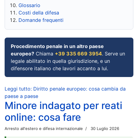
Glossario
Costi della difesa
Domande frequenti
Procedimento penale in un altro paese
europeo?
Chiama
+39 335 669 3954
. Serve un
legale abilitato in quella giurisdizione, e un
difensore italiano che lavori accanto a lui.
Leggi tutto: Diritto penale europeo: cosa cambia da
paese a paese
Minore indagato per reati
online: cosa fare
Arresto all'estero e difesa internazionale
30 Luglio 2026