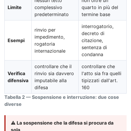
nessun tetto
non oltre un
Limite
complessivo
quarto in più del
predeterminato
termine base
interrogatorio,
rinvio per
decreto di
impedimento,
Esempi
citazione,
rogatoria
sentenza di
internazionale
condanna
controllare che il
controllare che
Verifica
rinvio sia davvero
l'atto sia fra quelli
difensiva
imputabile alla
tipizzati dall'art.
difesa
160
Tabella 2 — Sospensione e interruzione: due cose
diverse
⚠️ La sospensione che la difesa si procura da
sola