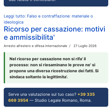
Leggi tutto: Falso e contraffazione: materiale o
ideologica
Ricorso per cassazione: motivi
e ammissibilita'
Arresto all'estero e difesa internazionale
27 Luglio 2026
Nel ricorso per cassazione non si rifa' il
processo: non si riesaminano le prove ne' si
propone una diversa ricostruzione dei fatti. Si
sindaca soltanto la legittimita'.
Serve una valutazione sul tuo caso?
+39 335
669 3954
— Studio Legale Romano, Roma.