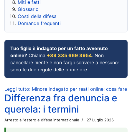
Miti e fatti
Glossario
Costi della difesa
Domande frequenti
Tuo figlio è indagato per un fatto avvenuto
online?
Chiama
+39 335 669 3954
. Non
cancellare niente e non fargli scrivere a nessuno:
sono le due regole delle prime ore.
Leggi tutto: Minore indagato per reati online: cosa fare
Differenza fra denuncia e
querela: i termini
Arresto all'estero e difesa internazionale
27 Luglio 2026