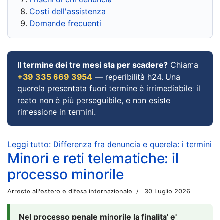
Costi dell'assistenza
Domande frequenti
Il termine dei tre mesi sta per scadere?
Chiama
+39 335 669 3954
— reperibilità h24. Una
querela presentata fuori termine è irrimediabile: il
reato non è più perseguibile, e non esiste
rimessione in termini.
Leggi tutto: Differenza fra denuncia e querela: i termini
Minori e reti telematiche: il
processo minorile
Arresto all'estero e difesa internazionale
30 Luglio 2026
Nel processo penale minorile la finalita' e'