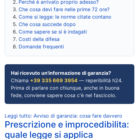
Perché è arrivato proprio adesso?
Che cosa devi fare nelle prime 72 ore?
Come si legge: le norme citate contano
Che cosa succede dopo
Come sapere se si è indagati
Costi della difesa
Domande frequenti
Hai ricevuto un'informazione di garanzia?
Chiama
+39 335 669 3954
— reperibilità h24.
Prima di parlare con chiunque, anche in buona
fede, conviene sapere cosa c'è nel fascicolo.
Leggi tutto: Avviso di garanzia: cosa fare davvero
Prescrizione e improcedibilita:
quale legge si applica