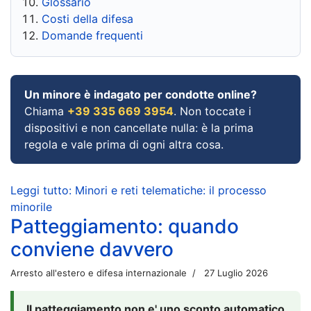
Glossario
Costi della difesa
Domande frequenti
Un minore è indagato per condotte online?
Chiama
+39 335 669 3954
. Non toccate i
dispositivi e non cancellate nulla: è la prima
regola e vale prima di ogni altra cosa.
Leggi tutto: Minori e reti telematiche: il processo
minorile
Patteggiamento: quando
conviene davvero
Arresto all'estero e difesa internazionale
27 Luglio 2026
Il patteggiamento non e' uno sconto automatico