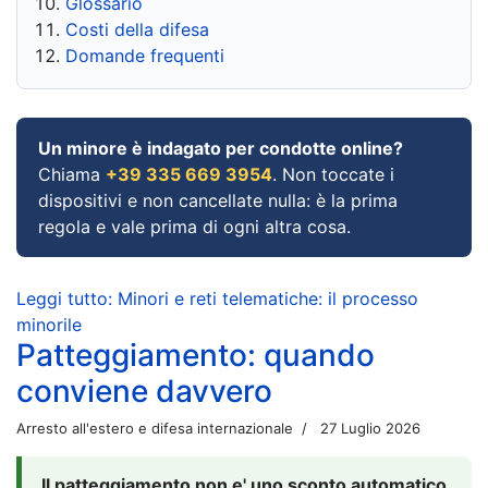
Glossario
Costi della difesa
Domande frequenti
Un minore è indagato per condotte online?
Chiama
+39 335 669 3954
. Non toccate i
dispositivi e non cancellate nulla: è la prima
regola e vale prima di ogni altra cosa.
Leggi tutto: Minori e reti telematiche: il processo
minorile
Patteggiamento: quando
conviene davvero
Arresto all'estero e difesa internazionale
27 Luglio 2026
Il patteggiamento non e' uno sconto automatico