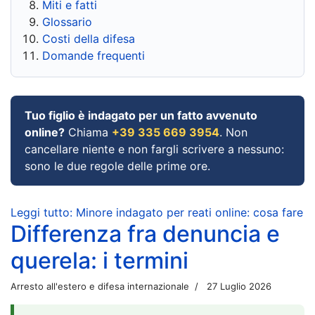
Miti e fatti
Glossario
Costi della difesa
Domande frequenti
Tuo figlio è indagato per un fatto avvenuto
online?
Chiama
+39 335 669 3954
. Non
cancellare niente e non fargli scrivere a nessuno:
sono le due regole delle prime ore.
Leggi tutto: Minore indagato per reati online: cosa fare
Differenza fra denuncia e
querela: i termini
Arresto all'estero e difesa internazionale
27 Luglio 2026