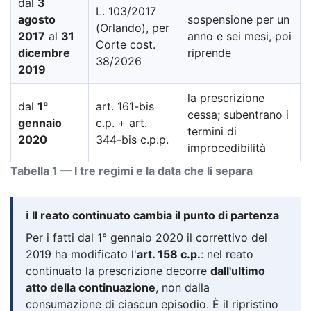
dal
3
L. 103/2017
agosto
sospensione per un
(Orlando), per
2017
al
31
anno e sei mesi, poi
Corte cost.
dicembre
riprende
38/2026
2019
la prescrizione
dal
1°
art. 161-bis
cessa; subentrano i
gennaio
c.p. + art.
termini di
2020
344-bis c.p.p.
improcedibilità
Tabella 1 — I tre regimi e la data che li separa
ℹ️ Il reato continuato cambia il punto di partenza
Per i fatti dal 1° gennaio 2020 il correttivo del
2019 ha modificato l'
art. 158 c.p.
: nel reato
continuato la prescrizione decorre
dall'ultimo
atto della continuazione
, non dalla
consumazione di ciascun episodio. È il ripristino