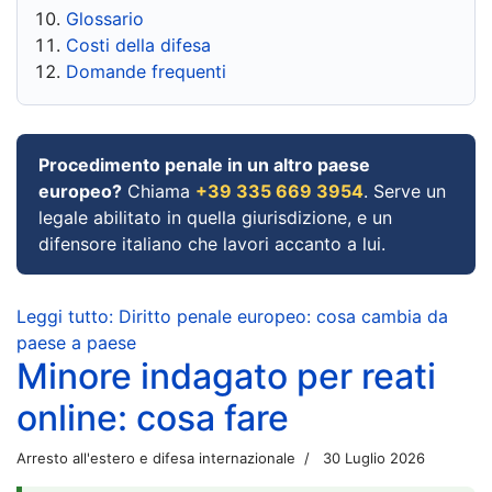
Glossario
Costi della difesa
Domande frequenti
Procedimento penale in un altro paese
europeo?
Chiama
+39 335 669 3954
. Serve un
legale abilitato in quella giurisdizione, e un
difensore italiano che lavori accanto a lui.
Leggi tutto: Diritto penale europeo: cosa cambia da
paese a paese
Minore indagato per reati
online: cosa fare
Arresto all'estero e difesa internazionale
30 Luglio 2026