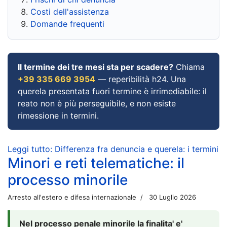
Costi dell'assistenza
Domande frequenti
Il termine dei tre mesi sta per scadere?
Chiama
+39 335 669 3954
— reperibilità h24. Una
querela presentata fuori termine è irrimediabile: il
reato non è più perseguibile, e non esiste
rimessione in termini.
Leggi tutto: Differenza fra denuncia e querela: i termini
Minori e reti telematiche: il
processo minorile
Arresto all'estero e difesa internazionale
30 Luglio 2026
Nel processo penale minorile la finalita' e'