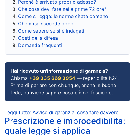
Perché è arrivato proprio adesso?
Che cosa devi fare nelle prime 72 ore?
Come si legge: le norme citate contano
Che cosa succede dopo
Come sapere se si è indagati
Costi della difesa
Domande frequenti
Hai ricevuto un'informazione di garanzia?
Chiama
+39 335 669 3954
— reperibilità h24.
Prima di parlare con chiunque, anche in buona
fede, conviene sapere cosa c'è nel fascicolo.
Leggi tutto: Avviso di garanzia: cosa fare davvero
Prescrizione e improcedibilita:
quale legge si applica