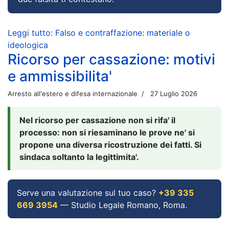
Leggi tutto: Falso e contraffazione: materiale o
ideologica
Ricorso per cassazione: motivi
e ammissibilita'
Arresto all'estero e difesa internazionale
27 Luglio 2026
Nel ricorso per cassazione non si rifa' il
processo: non si riesaminano le prove ne' si
propone una diversa ricostruzione dei fatti. Si
sindaca soltanto la legittimita'.
Serve una valutazione sul tuo caso?
+39 335
669 3954
— Studio Legale Romano, Roma.