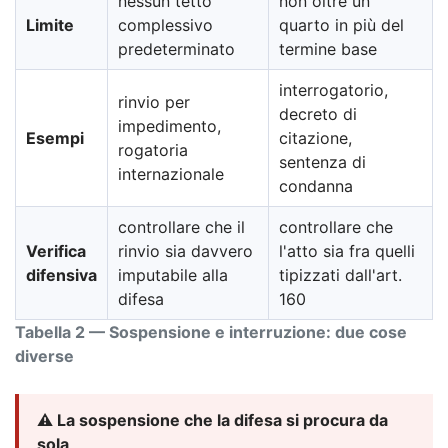
nessun tetto
non oltre un
Limite
complessivo
quarto in più del
predeterminato
termine base
interrogatorio,
rinvio per
decreto di
impedimento,
Esempi
citazione,
rogatoria
sentenza di
internazionale
condanna
controllare che il
controllare che
Verifica
rinvio sia davvero
l'atto sia fra quelli
difensiva
imputabile alla
tipizzati dall'art.
difesa
160
Tabella 2 — Sospensione e interruzione: due cose
diverse
⚠️ La sospensione che la difesa si procura da
sola