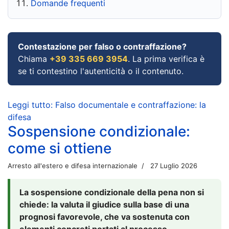
Domande frequenti
Contestazione per falso o contraffazione?
Chiama
+39 335 669 3954
. La prima verifica è
se ti contestino l'autenticità o il contenuto.
Leggi tutto: Falso documentale e contraffazione: la
difesa
Sospensione condizionale:
come si ottiene
Arresto all'estero e difesa internazionale
27 Luglio 2026
La sospensione condizionale della pena non si
chiede: la valuta il giudice sulla base di una
prognosi favorevole, che va sostenuta con
elementi concreti portati al processo.