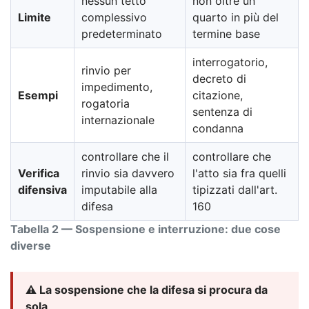
nessun tetto
non oltre un
Limite
complessivo
quarto in più del
predeterminato
termine base
interrogatorio,
rinvio per
decreto di
impedimento,
Esempi
citazione,
rogatoria
sentenza di
internazionale
condanna
controllare che il
controllare che
Verifica
rinvio sia davvero
l'atto sia fra quelli
difensiva
imputabile alla
tipizzati dall'art.
difesa
160
Tabella 2 — Sospensione e interruzione: due cose
diverse
⚠️ La sospensione che la difesa si procura da
sola