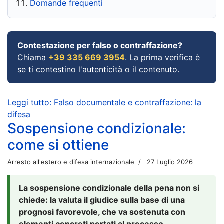
Domande frequenti
Contestazione per falso o contraffazione?
Chiama
+39 335 669 3954
. La prima verifica è
se ti contestino l'autenticità o il contenuto.
Leggi tutto: Falso documentale e contraffazione: la
difesa
Sospensione condizionale:
come si ottiene
Arresto all'estero e difesa internazionale
27 Luglio 2026
La sospensione condizionale della pena non si
chiede: la valuta il giudice sulla base di una
prognosi favorevole, che va sostenuta con
elementi concreti portati al processo.