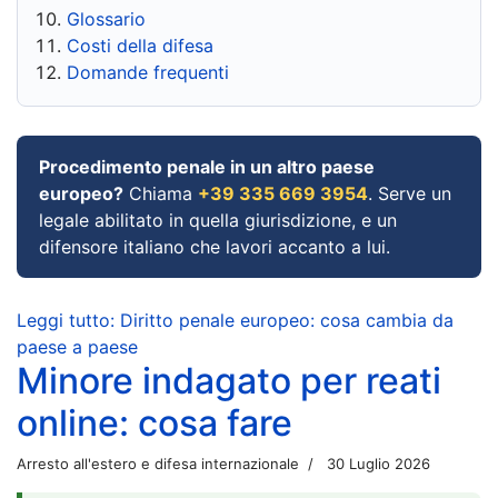
Glossario
Costi della difesa
Domande frequenti
Procedimento penale in un altro paese
europeo?
Chiama
+39 335 669 3954
. Serve un
legale abilitato in quella giurisdizione, e un
difensore italiano che lavori accanto a lui.
Leggi tutto: Diritto penale europeo: cosa cambia da
paese a paese
Minore indagato per reati
online: cosa fare
Arresto all'estero e difesa internazionale
30 Luglio 2026