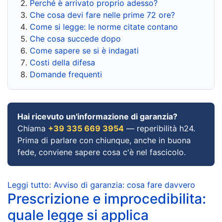
Perché è arrivato proprio adesso?
Che cosa devi fare nelle prime 72 ore?
Come si legge: le norme citate contano
Che cosa succede dopo
Come sapere se si è indagati
Costi della difesa
Domande frequenti
Hai ricevuto un'informazione di garanzia?
Chiama
+39 335 669 3954
— reperibilità h24.
Prima di parlare con chiunque, anche in buona
fede, conviene sapere cosa c'è nel fascicolo.
Leggi tutto: Avviso di garanzia: cosa fare davvero
Prescrizione e improcedibilita:
quale legge si applica