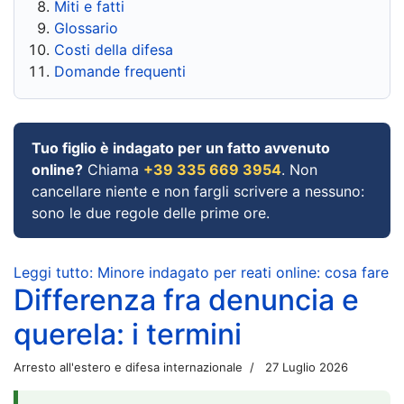
Miti e fatti
Glossario
Costi della difesa
Domande frequenti
Tuo figlio è indagato per un fatto avvenuto
online?
Chiama
+39 335 669 3954
. Non
cancellare niente e non fargli scrivere a nessuno:
sono le due regole delle prime ore.
Leggi tutto: Minore indagato per reati online: cosa fare
Differenza fra denuncia e
querela: i termini
Arresto all'estero e difesa internazionale
27 Luglio 2026