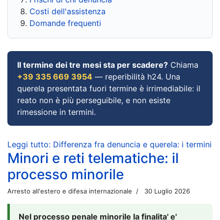
Costi dell'assistenza
Domande frequenti
Il termine dei tre mesi sta per scadere?
Chiama
+39 335 669 3954
— reperibilità h24. Una
querela presentata fuori termine è irrimediabile: il
reato non è più perseguibile, e non esiste
rimessione in termini.
Leggi tutto: Differenza fra denuncia e querela: i termini
Minori e reti telematiche: il
processo minorile
Arresto all'estero e difesa internazionale
30 Luglio 2026
Nel processo penale minorile la finalita' e'