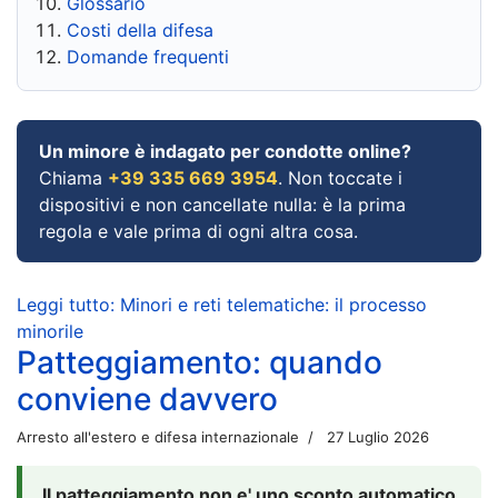
Glossario
Costi della difesa
Domande frequenti
Un minore è indagato per condotte online?
Chiama
+39 335 669 3954
. Non toccate i
dispositivi e non cancellate nulla: è la prima
regola e vale prima di ogni altra cosa.
Leggi tutto: Minori e reti telematiche: il processo
minorile
Patteggiamento: quando
conviene davvero
Arresto all'estero e difesa internazionale
27 Luglio 2026
Il patteggiamento non e' uno sconto automatico