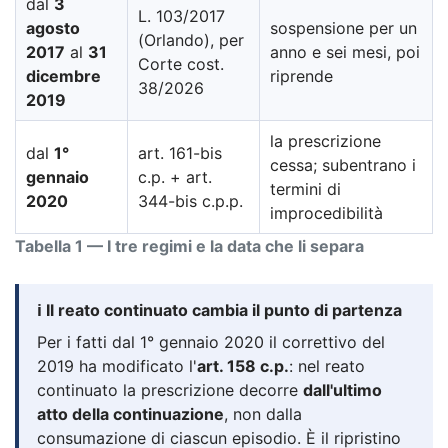
dal
3
L. 103/2017
agosto
sospensione per un
(Orlando), per
2017
al
31
anno e sei mesi, poi
Corte cost.
dicembre
riprende
38/2026
2019
la prescrizione
dal
1°
art. 161-bis
cessa; subentrano i
gennaio
c.p. + art.
termini di
2020
344-bis c.p.p.
improcedibilità
Tabella 1 — I tre regimi e la data che li separa
ℹ️ Il reato continuato cambia il punto di partenza
Per i fatti dal 1° gennaio 2020 il correttivo del
2019 ha modificato l'
art. 158 c.p.
: nel reato
continuato la prescrizione decorre
dall'ultimo
atto della continuazione
, non dalla
consumazione di ciascun episodio. È il ripristino