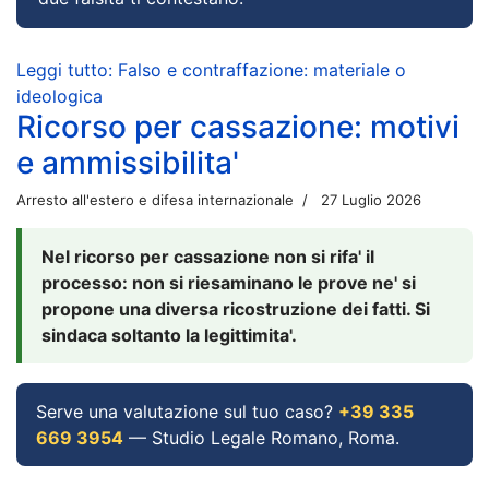
Leggi tutto: Falso e contraffazione: materiale o
ideologica
Ricorso per cassazione: motivi
e ammissibilita'
Arresto all'estero e difesa internazionale
27 Luglio 2026
Nel ricorso per cassazione non si rifa' il
processo: non si riesaminano le prove ne' si
propone una diversa ricostruzione dei fatti. Si
sindaca soltanto la legittimita'.
Serve una valutazione sul tuo caso?
+39 335
669 3954
— Studio Legale Romano, Roma.