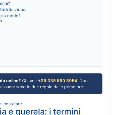
renni?
l'attribuzione
tesso modo?
?
uto online?
Chiama
+39 335 669 3954
. Non
 nessuno: sono le due regole delle prime ore.
e: cosa fare
a e querela: i termini