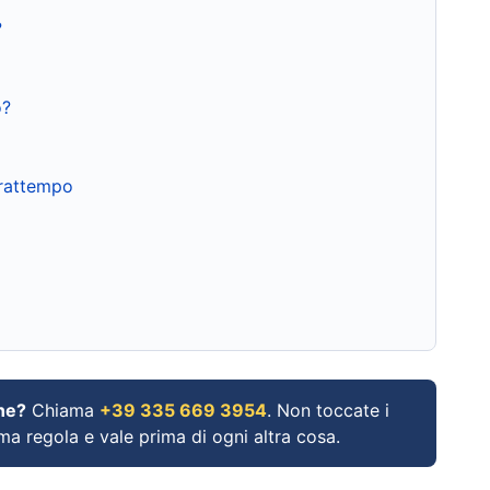
?
o?
frattempo
ne?
Chiama
+39 335 669 3954
. Non toccate i
ima regola e vale prima di ogni altra cosa.