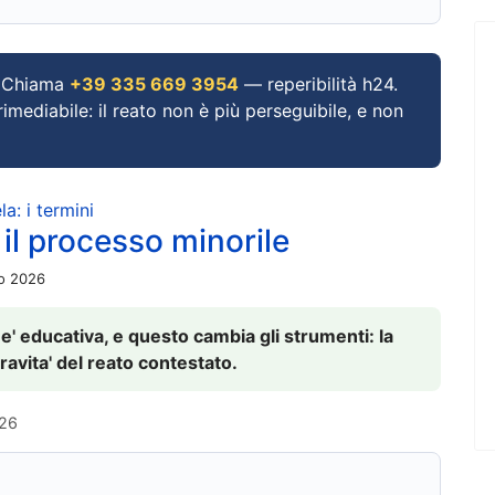
Chiama
+39 335 669 3954
— reperibilità h24.
imediabile: il reato non è più perseguibile, e non
a: i termini
 il processo minorile
io 2026
 e' educativa, e questo cambia gli strumenti: la
ravita' del reato contestato.
026