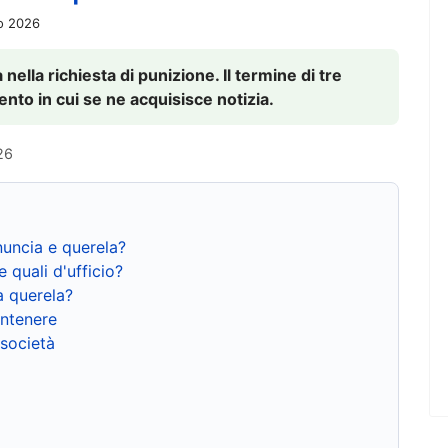
io 2026
nella richiesta di punizione. Il termine di tre
to in cui se ne acquisisce notizia.
26
nuncia e querela?
e quali d'ufficio?
a querela?
ntenere
 società