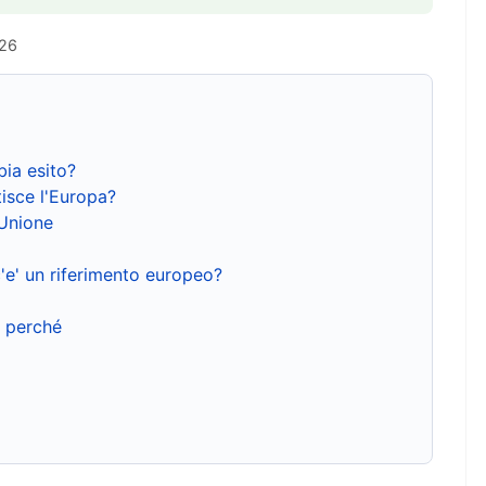
026
bia esito?
isce l'Europa?
'Unione
'e' un riferimento europeo?
e perché