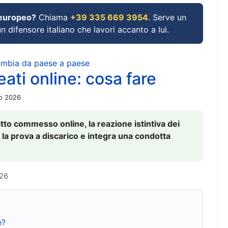
 europeo?
Chiama
+39 335 669 3954
. Serve un
un difensore italiano che lavori accanto a lui.
cambia da paese a paese
ati online: cosa fare
io 2026
to commesso online, la reazione istintiva dei
 la prova a discarico e integra una condotta
026
e?