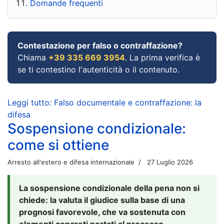
Domande frequenti
Contestazione per falso o contraffazione?
Chiama
+39 335 669 3954
. La prima verifica è
se ti contestino l'autenticità o il contenuto.
Leggi tutto: Falso documentale e contraffazione: la
difesa
Sospensione condizionale:
come si ottiene
Arresto all'estero e difesa internazionale
27 Luglio 2026
La sospensione condizionale della pena non si
chiede: la valuta il giudice sulla base di una
prognosi favorevole, che va sostenuta con
elementi concreti portati al processo.