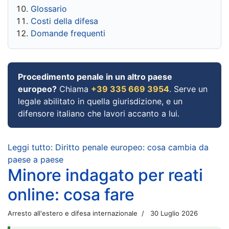
Glossario
Costi della difesa
Domande frequenti
Procedimento penale in un altro paese
europeo?
Chiama
+39 335 669 3954
. Serve un
legale abilitato in quella giurisdizione, e un
difensore italiano che lavori accanto a lui.
Leggi tutto: Diritto penale europeo: cosa cambia da
paese a paese
Minore indagato per reati
online: cosa fare
Arresto all'estero e difesa internazionale
30 Luglio 2026