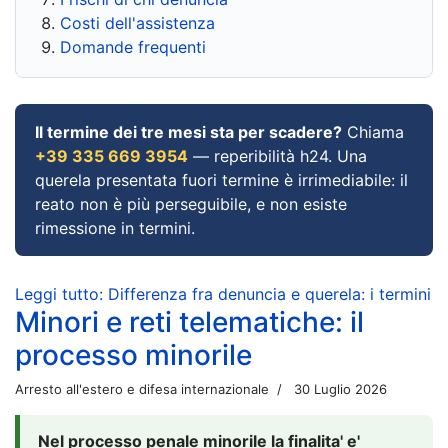
Costi dell'assistenza
Domande frequenti
Il termine dei tre mesi sta per scadere?
Chiama
+39 335 669 3954
— reperibilità h24. Una
querela presentata fuori termine è irrimediabile: il
reato non è più perseguibile, e non esiste
rimessione in termini.
Leggi tutto: Differenza fra denuncia e querela: i termini
Minori e reti telematiche: il
processo minorile
Arresto all'estero e difesa internazionale
30 Luglio 2026
Nel processo penale minorile la finalita' e'