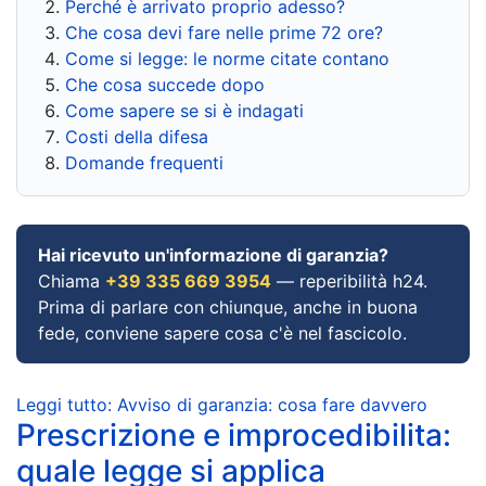
Perché è arrivato proprio adesso?
Che cosa devi fare nelle prime 72 ore?
Come si legge: le norme citate contano
Che cosa succede dopo
Come sapere se si è indagati
Costi della difesa
Domande frequenti
Hai ricevuto un'informazione di garanzia?
Chiama
+39 335 669 3954
— reperibilità h24.
Prima di parlare con chiunque, anche in buona
fede, conviene sapere cosa c'è nel fascicolo.
Leggi tutto: Avviso di garanzia: cosa fare davvero
Prescrizione e improcedibilita:
quale legge si applica