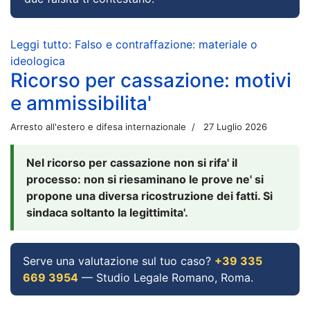
Leggi tutto: Falso e contraffazione: materiale o
ideologica
Ricorso per cassazione: motivi
e ammissibilita'
Arresto all'estero e difesa internazionale
27 Luglio 2026
Nel ricorso per cassazione non si rifa' il
processo: non si riesaminano le prove ne' si
propone una diversa ricostruzione dei fatti. Si
sindaca soltanto la legittimita'.
Serve una valutazione sul tuo caso?
+39 335
669 3954
— Studio Legale Romano, Roma.