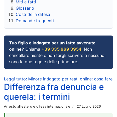
Miti e fatti
Glossario
Costi della difesa
Domande frequenti
Tuo figlio è indagato per un fatto avvenuto
online?
Chiama
+39 335 669 3954
. Non
cancellare niente e non fargli scrivere a nessuno:
sono le due regole delle prime ore.
Leggi tutto: Minore indagato per reati online: cosa fare
Differenza fra denuncia e
querela: i termini
Arresto all'estero e difesa internazionale
27 Luglio 2026