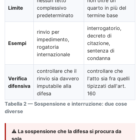
nessun tetto
non oltre un
Limite
complessivo
quarto in più del
predeterminato
termine base
interrogatorio,
rinvio per
decreto di
impedimento,
Esempi
citazione,
rogatoria
sentenza di
internazionale
condanna
controllare che il
controllare che
Verifica
rinvio sia davvero
l'atto sia fra quelli
difensiva
imputabile alla
tipizzati dall'art.
difesa
160
Tabella 2 — Sospensione e interruzione: due cose
diverse
⚠️ La sospensione che la difesa si procura da
sola