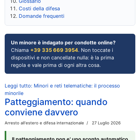
Glossario
Costi della difesa
Domande frequenti
Un minore è indagato per condotte online?
Chiama
+39 335 669 3954
. Non toccate i
dispositivi e non cancellate nulla: è la prima
regola e vale prima di ogni altra cosa.
Leggi tutto: Minori e reti telematiche: il processo
minorile
Patteggiamento: quando
conviene davvero
Arresto all'estero e difesa internazionale
27 Luglio 2026
Il patteggiamento non e' uno sconto automatico