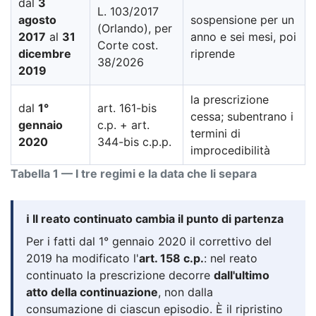
dal
3
L. 103/2017
agosto
sospensione per un
(Orlando), per
2017
al
31
anno e sei mesi, poi
Corte cost.
dicembre
riprende
38/2026
2019
la prescrizione
dal
1°
art. 161-bis
cessa; subentrano i
gennaio
c.p. + art.
termini di
2020
344-bis c.p.p.
improcedibilità
Tabella 1 — I tre regimi e la data che li separa
ℹ️ Il reato continuato cambia il punto di partenza
Per i fatti dal 1° gennaio 2020 il correttivo del
2019 ha modificato l'
art. 158 c.p.
: nel reato
continuato la prescrizione decorre
dall'ultimo
atto della continuazione
, non dalla
consumazione di ciascun episodio. È il ripristino