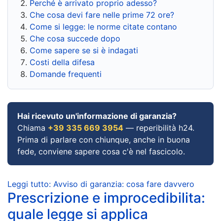
Perché è arrivato proprio adesso?
Che cosa devi fare nelle prime 72 ore?
Come si legge: le norme citate contano
Che cosa succede dopo
Come sapere se si è indagati
Costi della difesa
Domande frequenti
Hai ricevuto un'informazione di garanzia?
Chiama
+39 335 669 3954
— reperibilità h24.
Prima di parlare con chiunque, anche in buona
fede, conviene sapere cosa c'è nel fascicolo.
Leggi tutto: Avviso di garanzia: cosa fare davvero
Prescrizione e improcedibilita:
quale legge si applica