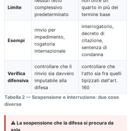
nessun tetto
non oltre un
Limite
complessivo
quarto in più del
predeterminato
termine base
interrogatorio,
rinvio per
decreto di
impedimento,
Esempi
citazione,
rogatoria
sentenza di
internazionale
condanna
controllare che il
controllare che
Verifica
rinvio sia davvero
l'atto sia fra quelli
difensiva
imputabile alla
tipizzati dall'art.
difesa
160
Tabella 2 — Sospensione e interruzione: due cose
diverse
⚠️ La sospensione che la difesa si procura da
sola