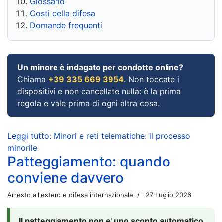
Glossario
Costi della difesa
Domande frequenti
Un minore è indagato per condotte online?
Chiama
+39 335 669 3954
. Non toccate i
dispositivi e non cancellate nulla: è la prima
regola e vale prima di ogni altra cosa.
Leggi tutto: Minori e reti telematiche: il processo
minorile
Patteggiamento: quando
conviene davvero
Arresto all'estero e difesa internazionale
27 Luglio 2026
Il patteggiamento non e' uno sconto automatico