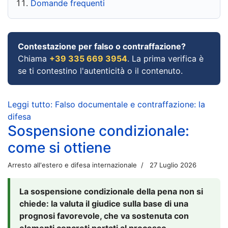
Domande frequenti
Contestazione per falso o contraffazione?
Chiama
+39 335 669 3954
. La prima verifica è
se ti contestino l'autenticità o il contenuto.
Leggi tutto: Falso documentale e contraffazione: la
difesa
Sospensione condizionale:
come si ottiene
Arresto all'estero e difesa internazionale
27 Luglio 2026
La sospensione condizionale della pena non si
chiede: la valuta il giudice sulla base di una
prognosi favorevole, che va sostenuta con
elementi concreti portati al processo.