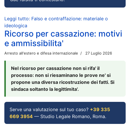
Leggi tutto: Falso e contraffazione: materiale o
ideologica
Ricorso per cassazione: motivi
e ammissibilita'
Arresto all'estero e difesa internazionale
27 Luglio 2026
Nel ricorso per cassazione non si rifa' il
processo: non si riesaminano le prove ne' si
propone una diversa ricostruzione dei fatti. Si
sindaca soltanto la legittimita'.
Serve una valutazione sul tuo caso?
+39 335
669 3954
— Studio Legale Romano, Roma.