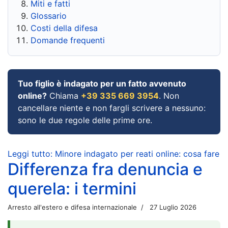
Miti e fatti
Glossario
Costi della difesa
Domande frequenti
Tuo figlio è indagato per un fatto avvenuto
online?
Chiama
+39 335 669 3954
. Non
cancellare niente e non fargli scrivere a nessuno:
sono le due regole delle prime ore.
Leggi tutto: Minore indagato per reati online: cosa fare
Differenza fra denuncia e
querela: i termini
Arresto all'estero e difesa internazionale
27 Luglio 2026