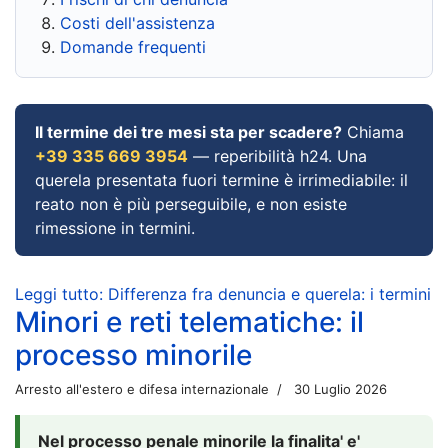
Costi dell'assistenza
Domande frequenti
Il termine dei tre mesi sta per scadere?
Chiama
+39 335 669 3954
— reperibilità h24. Una
querela presentata fuori termine è irrimediabile: il
reato non è più perseguibile, e non esiste
rimessione in termini.
Leggi tutto: Differenza fra denuncia e querela: i termini
Minori e reti telematiche: il
processo minorile
Arresto all'estero e difesa internazionale
30 Luglio 2026
Nel processo penale minorile la finalita' e'