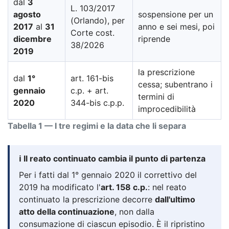
dal
3
L. 103/2017
agosto
sospensione per un
(Orlando), per
2017
al
31
anno e sei mesi, poi
Corte cost.
dicembre
riprende
38/2026
2019
la prescrizione
dal
1°
art. 161-bis
cessa; subentrano i
gennaio
c.p. + art.
termini di
2020
344-bis c.p.p.
improcedibilità
Tabella 1 — I tre regimi e la data che li separa
ℹ️ Il reato continuato cambia il punto di partenza
Per i fatti dal 1° gennaio 2020 il correttivo del
2019 ha modificato l'
art. 158 c.p.
: nel reato
continuato la prescrizione decorre
dall'ultimo
atto della continuazione
, non dalla
consumazione di ciascun episodio. È il ripristino