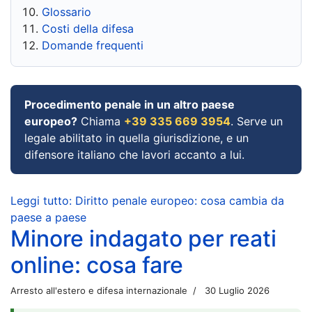
Glossario
Costi della difesa
Domande frequenti
Procedimento penale in un altro paese
europeo?
Chiama
+39 335 669 3954
. Serve un
legale abilitato in quella giurisdizione, e un
difensore italiano che lavori accanto a lui.
Leggi tutto: Diritto penale europeo: cosa cambia da
paese a paese
Minore indagato per reati
online: cosa fare
Arresto all'estero e difesa internazionale
30 Luglio 2026