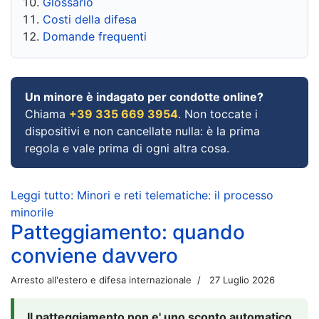
Glossario
Costi della difesa
Domande frequenti
Un minore è indagato per condotte online?
Chiama
+39 335 669 3954
. Non toccate i
dispositivi e non cancellate nulla: è la prima
regola e vale prima di ogni altra cosa.
Leggi tutto: Minori e reti telematiche: il processo
minorile
Patteggiamento: quando
conviene davvero
Arresto all'estero e difesa internazionale
27 Luglio 2026
Il patteggiamento non e' uno sconto automatico