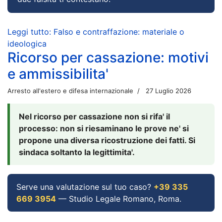
Leggi tutto: Falso e contraffazione: materiale o
ideologica
Ricorso per cassazione: motivi
e ammissibilita'
Arresto all'estero e difesa internazionale
27 Luglio 2026
Nel ricorso per cassazione non si rifa' il
processo: non si riesaminano le prove ne' si
propone una diversa ricostruzione dei fatti. Si
sindaca soltanto la legittimita'.
Serve una valutazione sul tuo caso?
+39 335
669 3954
— Studio Legale Romano, Roma.