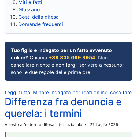
Miti e fatti
Glossario
Costi della difesa
Domande frequenti
Tuo figlio è indagato per un fatto avvenuto
online?
Chiama
+39 335 669 3954
. Non
cancellare niente e non fargli scrivere a nessuno:
sono le due regole delle prime ore.
Leggi tutto: Minore indagato per reati online: cosa fare
Differenza fra denuncia e
querela: i termini
Arresto all'estero e difesa internazionale
27 Luglio 2026