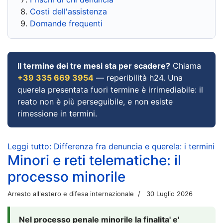
Costi dell'assistenza
Domande frequenti
Il termine dei tre mesi sta per scadere?
Chiama
+39 335 669 3954
— reperibilità h24. Una
querela presentata fuori termine è irrimediabile: il
reato non è più perseguibile, e non esiste
rimessione in termini.
Leggi tutto: Differenza fra denuncia e querela: i termini
Minori e reti telematiche: il
processo minorile
Arresto all'estero e difesa internazionale
30 Luglio 2026
Nel processo penale minorile la finalita' e'