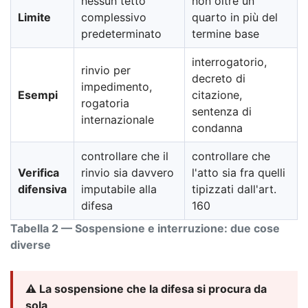
nessun tetto
non oltre un
Limite
complessivo
quarto in più del
predeterminato
termine base
interrogatorio,
rinvio per
decreto di
impedimento,
Esempi
citazione,
rogatoria
sentenza di
internazionale
condanna
controllare che il
controllare che
Verifica
rinvio sia davvero
l'atto sia fra quelli
difensiva
imputabile alla
tipizzati dall'art.
difesa
160
Tabella 2 — Sospensione e interruzione: due cose
diverse
⚠️ La sospensione che la difesa si procura da
sola