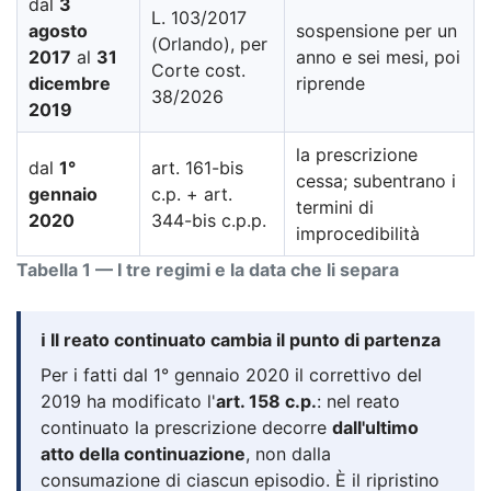
dal
3
L. 103/2017
agosto
sospensione per un
(Orlando), per
2017
al
31
anno e sei mesi, poi
Corte cost.
dicembre
riprende
38/2026
2019
la prescrizione
dal
1°
art. 161-bis
cessa; subentrano i
gennaio
c.p. + art.
termini di
2020
344-bis c.p.p.
improcedibilità
Tabella 1 — I tre regimi e la data che li separa
ℹ️ Il reato continuato cambia il punto di partenza
Per i fatti dal 1° gennaio 2020 il correttivo del
2019 ha modificato l'
art. 158 c.p.
: nel reato
continuato la prescrizione decorre
dall'ultimo
atto della continuazione
, non dalla
consumazione di ciascun episodio. È il ripristino