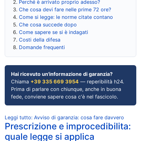
Perché è arrivato proprio adesso?
Che cosa devi fare nelle prime 72 ore?
Come si legge: le norme citate contano
Che cosa succede dopo
Come sapere se si è indagati
Costi della difesa
Domande frequenti
Hai ricevuto un'informazione di garanzia?
Chiama
+39 335 669 3954
— reperibilità h24.
Prima di parlare con chiunque, anche in buona
fede, conviene sapere cosa c'è nel fascicolo.
Leggi tutto: Avviso di garanzia: cosa fare davvero
Prescrizione e improcedibilita:
quale legge si applica