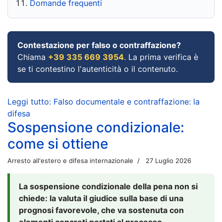
Domande frequenti
Contestazione per falso o contraffazione?
Chiama
+39 335 669 3954
. La prima verifica è
se ti contestino l'autenticità o il contenuto.
Leggi tutto: Falso documentale e contraffazione: la
difesa
Sospensione condizionale:
come si ottiene
Arresto all'estero e difesa internazionale
27 Luglio 2026
La sospensione condizionale della pena non si
chiede: la valuta il giudice sulla base di una
prognosi favorevole, che va sostenuta con
elementi concreti portati al processo.