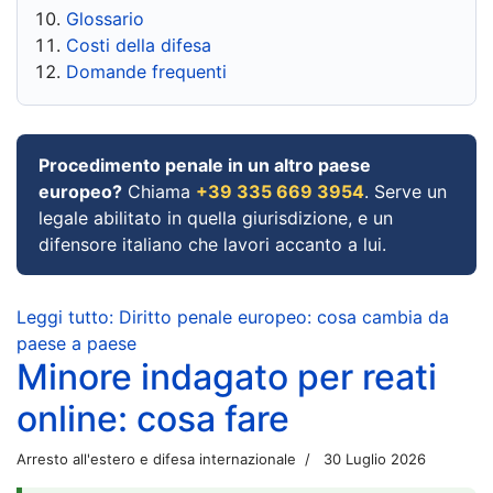
Glossario
Costi della difesa
Domande frequenti
Procedimento penale in un altro paese
europeo?
Chiama
+39 335 669 3954
. Serve un
legale abilitato in quella giurisdizione, e un
difensore italiano che lavori accanto a lui.
Leggi tutto: Diritto penale europeo: cosa cambia da
paese a paese
Minore indagato per reati
online: cosa fare
Arresto all'estero e difesa internazionale
30 Luglio 2026