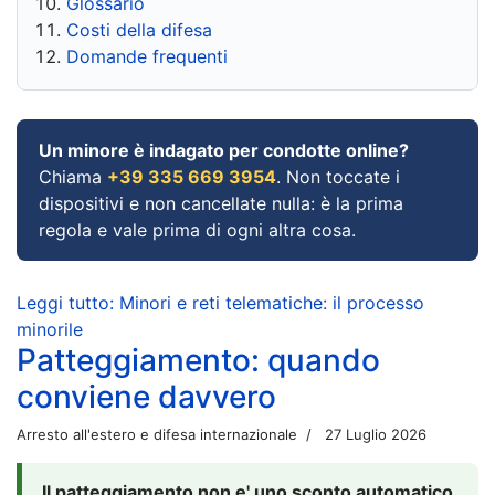
Glossario
Costi della difesa
Domande frequenti
Un minore è indagato per condotte online?
Chiama
+39 335 669 3954
. Non toccate i
dispositivi e non cancellate nulla: è la prima
regola e vale prima di ogni altra cosa.
Leggi tutto: Minori e reti telematiche: il processo
minorile
Patteggiamento: quando
conviene davvero
Arresto all'estero e difesa internazionale
27 Luglio 2026
Il patteggiamento non e' uno sconto automatico