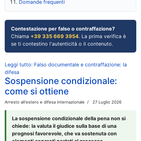
Domande frequenti
Contestazione per falso o contraffazione?
Chiama
+39 335 669 3954
. La prima verifica è
se ti contestino l'autenticità o il contenuto.
Leggi tutto: Falso documentale e contraffazione: la
difesa
Sospensione condizionale:
come si ottiene
Arresto all'estero e difesa internazionale
27 Luglio 2026
La sospensione condizionale della pena non si
chiede: la valuta il giudice sulla base di una
prognosi favorevole, che va sostenuta con
elementi concreti portati al processo.