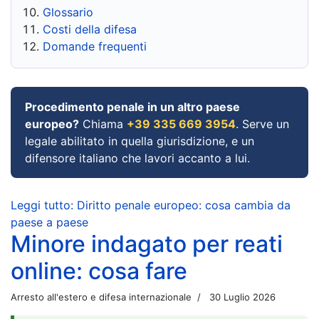
Glossario
Costi della difesa
Domande frequenti
Procedimento penale in un altro paese
europeo?
Chiama
+39 335 669 3954
. Serve un
legale abilitato in quella giurisdizione, e un
difensore italiano che lavori accanto a lui.
Leggi tutto: Diritto penale europeo: cosa cambia da
paese a paese
Minore indagato per reati
online: cosa fare
Arresto all'estero e difesa internazionale
30 Luglio 2026