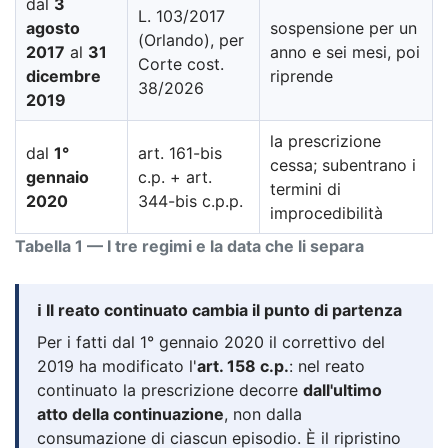
dal
3
L. 103/2017
agosto
sospensione per un
(Orlando), per
2017
al
31
anno e sei mesi, poi
Corte cost.
dicembre
riprende
38/2026
2019
la prescrizione
dal
1°
art. 161-bis
cessa; subentrano i
gennaio
c.p. + art.
termini di
2020
344-bis c.p.p.
improcedibilità
Tabella 1 — I tre regimi e la data che li separa
ℹ️ Il reato continuato cambia il punto di partenza
Per i fatti dal 1° gennaio 2020 il correttivo del
2019 ha modificato l'
art. 158 c.p.
: nel reato
continuato la prescrizione decorre
dall'ultimo
atto della continuazione
, non dalla
consumazione di ciascun episodio. È il ripristino