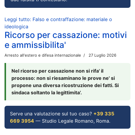
Leggi tutto: Falso e contraffazione: materiale o
ideologica
Ricorso per cassazione: motivi
e ammissibilita'
Arresto all'estero e difesa internazionale
27 Luglio 2026
Nel ricorso per cassazione non si rifa' il
processo: non si riesaminano le prove ne' si
propone una diversa ricostruzione dei fatti. Si
sindaca soltanto la legittimita'.
Serve una valutazione sul tuo caso?
+39 335
669 3954
— Studio Legale Romano, Roma.