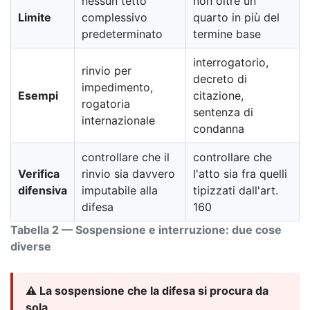
nessun tetto
non oltre un
Limite
complessivo
quarto in più del
predeterminato
termine base
interrogatorio,
rinvio per
decreto di
impedimento,
Esempi
citazione,
rogatoria
sentenza di
internazionale
condanna
controllare che il
controllare che
Verifica
rinvio sia davvero
l'atto sia fra quelli
difensiva
imputabile alla
tipizzati dall'art.
difesa
160
Tabella 2 — Sospensione e interruzione: due cose
diverse
⚠️ La sospensione che la difesa si procura da
sola