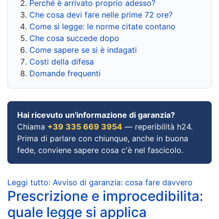
Perché è arrivato proprio adesso?
Che cosa devi fare nelle prime 72 ore?
Come si legge: le norme citate contano
Che cosa succede dopo
Come sapere se si è indagati
Costi della difesa
Domande frequenti
Hai ricevuto un'informazione di garanzia?
Chiama
+39 335 669 3954
— reperibilità h24.
Prima di parlare con chiunque, anche in buona
fede, conviene sapere cosa c'è nel fascicolo.
Leggi tutto: Avviso di garanzia: cosa fare davvero
Prescrizione e improcedibilita:
quale legge si applica