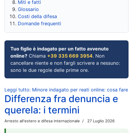
Miti e fatti
Glossario
Costi della difesa
Domande frequenti
Tuo figlio è indagato per un fatto avvenuto
online?
Chiama
+39 335 669 3954
. Non
cancellare niente e non fargli scrivere a nessuno:
sono le due regole delle prime ore.
Leggi tutto: Minore indagato per reati online: cosa fare
Differenza fra denuncia e
querela: i termini
Arresto all'estero e difesa internazionale
27 Luglio 2026