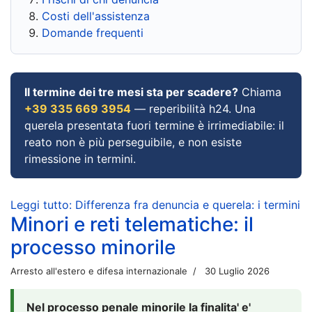
Costi dell'assistenza
Domande frequenti
Il termine dei tre mesi sta per scadere?
Chiama
+39 335 669 3954
— reperibilità h24. Una
querela presentata fuori termine è irrimediabile: il
reato non è più perseguibile, e non esiste
rimessione in termini.
Leggi tutto: Differenza fra denuncia e querela: i termini
Minori e reti telematiche: il
processo minorile
Arresto all'estero e difesa internazionale
30 Luglio 2026
Nel processo penale minorile la finalita' e'