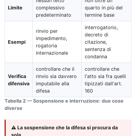
nessun tetto
non oltre un
Limite
complessivo
quarto in più del
predeterminato
termine base
interrogatorio,
rinvio per
decreto di
impedimento,
Esempi
citazione,
rogatoria
sentenza di
internazionale
condanna
controllare che il
controllare che
Verifica
rinvio sia davvero
l'atto sia fra quelli
difensiva
imputabile alla
tipizzati dall'art.
difesa
160
Tabella 2 — Sospensione e interruzione: due cose
diverse
⚠️ La sospensione che la difesa si procura da
sola