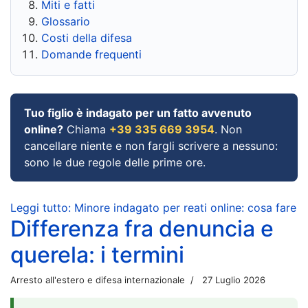
Miti e fatti
Glossario
Costi della difesa
Domande frequenti
Tuo figlio è indagato per un fatto avvenuto
online?
Chiama
+39 335 669 3954
. Non
cancellare niente e non fargli scrivere a nessuno:
sono le due regole delle prime ore.
Leggi tutto: Minore indagato per reati online: cosa fare
Differenza fra denuncia e
querela: i termini
Arresto all'estero e difesa internazionale
27 Luglio 2026