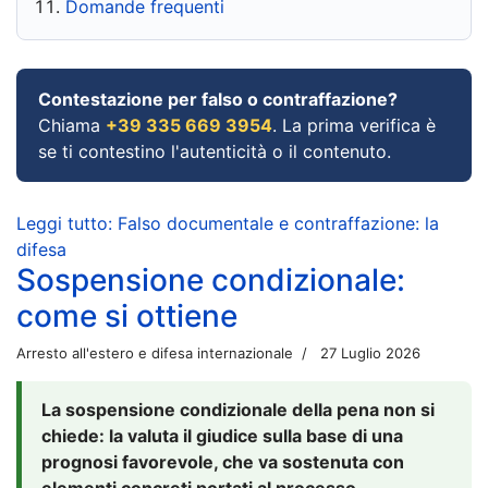
Domande frequenti
Contestazione per falso o contraffazione?
Chiama
+39 335 669 3954
. La prima verifica è
se ti contestino l'autenticità o il contenuto.
Leggi tutto: Falso documentale e contraffazione: la
difesa
Sospensione condizionale:
come si ottiene
Arresto all'estero e difesa internazionale
27 Luglio 2026
La sospensione condizionale della pena non si
chiede: la valuta il giudice sulla base di una
prognosi favorevole, che va sostenuta con
elementi concreti portati al processo.