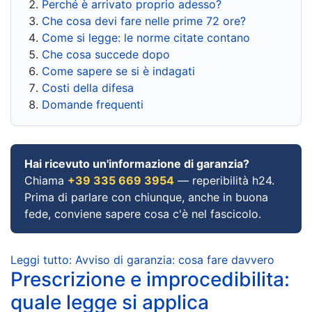
Perché è arrivato proprio adesso?
Che cosa devi fare nelle prime 72 ore?
Come si legge: le norme citate contano
Che cosa succede dopo
Come sapere se si è indagati
Costi della difesa
Domande frequenti
Hai ricevuto un'informazione di garanzia?
Chiama
+39 335 669 3954
— reperibilità h24.
Prima di parlare con chiunque, anche in buona
fede, conviene sapere cosa c'è nel fascicolo.
Leggi tutto: Avviso di garanzia: cosa fare davvero
Prescrizione e improcedibilita:
quale legge si applica