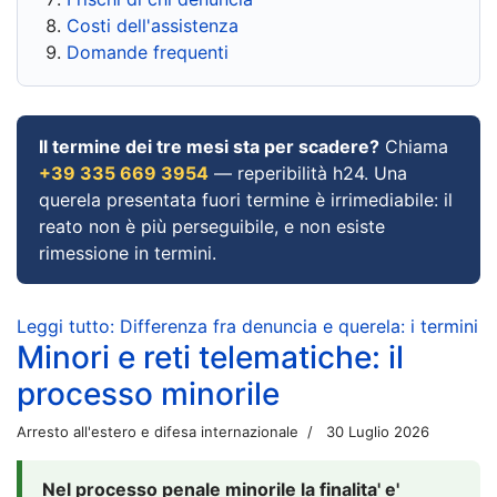
Costi dell'assistenza
Domande frequenti
Il termine dei tre mesi sta per scadere?
Chiama
+39 335 669 3954
— reperibilità h24. Una
querela presentata fuori termine è irrimediabile: il
reato non è più perseguibile, e non esiste
rimessione in termini.
Leggi tutto: Differenza fra denuncia e querela: i termini
Minori e reti telematiche: il
processo minorile
Arresto all'estero e difesa internazionale
30 Luglio 2026
Nel processo penale minorile la finalita' e'