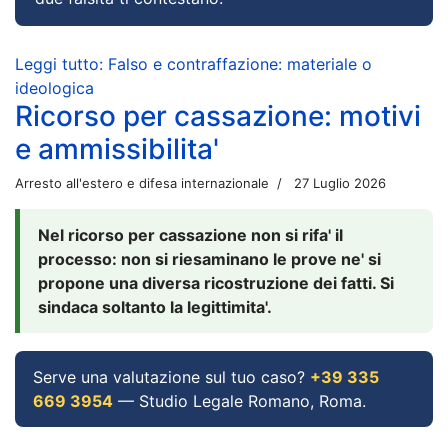
Leggi tutto: Falso e contraffazione: materiale o
ideologica
Ricorso per cassazione: motivi
e ammissibilita'
Arresto all'estero e difesa internazionale
27 Luglio 2026
Nel ricorso per cassazione non si rifa' il
processo: non si riesaminano le prove ne' si
propone una diversa ricostruzione dei fatti. Si
sindaca soltanto la legittimita'.
Serve una valutazione sul tuo caso?
+39 335
669 3954
— Studio Legale Romano, Roma.