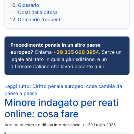
Glossario
Costi della difesa
Domande frequenti
Procedimento penale in un altro paese
europeo?
Chiama
+39 335 669 3954
. Serve un
legale abilitato in quella giurisdizione, e un
difensore italiano che lavori accanto a lui.
Leggi tutto: Diritto penale europeo: cosa cambia da
paese a paese
Minore indagato per reati
online: cosa fare
Arresto all'estero e difesa internazionale
30 Luglio 2026