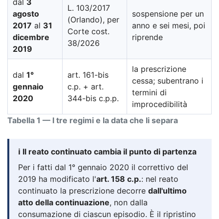
dal
3
L. 103/2017
agosto
sospensione per un
(Orlando), per
2017
al
31
anno e sei mesi, poi
Corte cost.
dicembre
riprende
38/2026
2019
la prescrizione
dal
1°
art. 161-bis
cessa; subentrano i
gennaio
c.p. + art.
termini di
2020
344-bis c.p.p.
improcedibilità
Tabella 1 — I tre regimi e la data che li separa
ℹ️ Il reato continuato cambia il punto di partenza
Per i fatti dal 1° gennaio 2020 il correttivo del
2019 ha modificato l'
art. 158 c.p.
: nel reato
continuato la prescrizione decorre
dall'ultimo
atto della continuazione
, non dalla
consumazione di ciascun episodio. È il ripristino