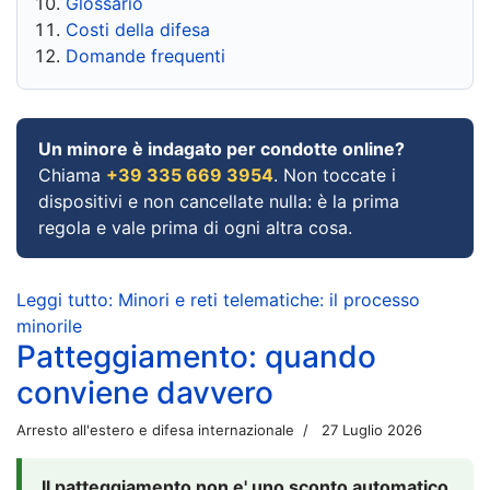
Glossario
Costi della difesa
Domande frequenti
Un minore è indagato per condotte online?
Chiama
+39 335 669 3954
. Non toccate i
dispositivi e non cancellate nulla: è la prima
regola e vale prima di ogni altra cosa.
Leggi tutto: Minori e reti telematiche: il processo
minorile
Patteggiamento: quando
conviene davvero
Arresto all'estero e difesa internazionale
27 Luglio 2026
Il patteggiamento non e' uno sconto automatico