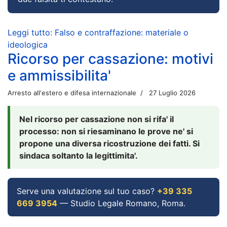
Leggi tutto: Falso e contraffazione: materiale o
ideologica
Ricorso per cassazione: motivi
e ammissibilita'
Arresto all'estero e difesa internazionale
27 Luglio 2026
Nel ricorso per cassazione non si rifa' il
processo: non si riesaminano le prove ne' si
propone una diversa ricostruzione dei fatti. Si
sindaca soltanto la legittimita'.
Serve una valutazione sul tuo caso?
+39 335
669 3954
— Studio Legale Romano, Roma.