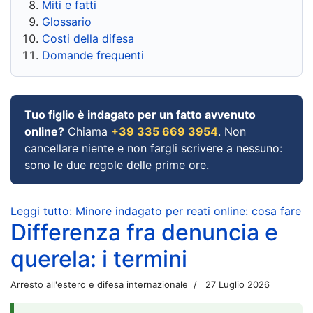
Miti e fatti
Glossario
Costi della difesa
Domande frequenti
Tuo figlio è indagato per un fatto avvenuto
online?
Chiama
+39 335 669 3954
. Non
cancellare niente e non fargli scrivere a nessuno:
sono le due regole delle prime ore.
Leggi tutto: Minore indagato per reati online: cosa fare
Differenza fra denuncia e
querela: i termini
Arresto all'estero e difesa internazionale
27 Luglio 2026