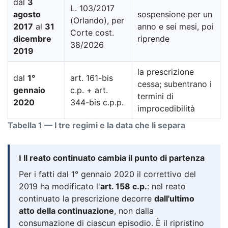
dal
3
L. 103/2017
agosto
sospensione per un
(Orlando), per
2017
al
31
anno e sei mesi, poi
Corte cost.
dicembre
riprende
38/2026
2019
la prescrizione
dal
1°
art. 161-bis
cessa; subentrano i
gennaio
c.p. + art.
termini di
2020
344-bis c.p.p.
improcedibilità
Tabella 1 — I tre regimi e la data che li separa
ℹ️ Il reato continuato cambia il punto di partenza
Per i fatti dal 1° gennaio 2020 il correttivo del
2019 ha modificato l'
art. 158 c.p.
: nel reato
continuato la prescrizione decorre
dall'ultimo
atto della continuazione
, non dalla
consumazione di ciascun episodio. È il ripristino