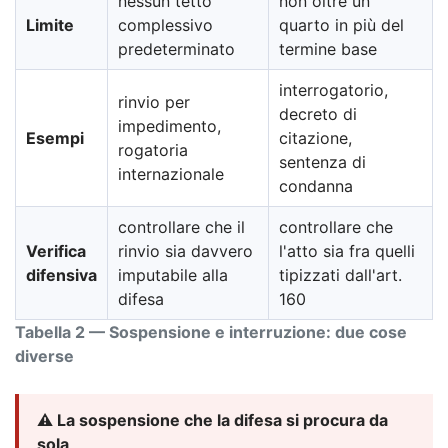
nessun tetto
non oltre un
Limite
complessivo
quarto in più del
predeterminato
termine base
interrogatorio,
rinvio per
decreto di
impedimento,
Esempi
citazione,
rogatoria
sentenza di
internazionale
condanna
controllare che il
controllare che
Verifica
rinvio sia davvero
l'atto sia fra quelli
difensiva
imputabile alla
tipizzati dall'art.
difesa
160
Tabella 2 — Sospensione e interruzione: due cose
diverse
⚠️ La sospensione che la difesa si procura da
sola