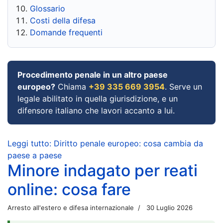
Glossario
Costi della difesa
Domande frequenti
Procedimento penale in un altro paese
europeo?
Chiama
+39 335 669 3954
. Serve un
legale abilitato in quella giurisdizione, e un
difensore italiano che lavori accanto a lui.
Leggi tutto: Diritto penale europeo: cosa cambia da
paese a paese
Minore indagato per reati
online: cosa fare
Arresto all'estero e difesa internazionale
30 Luglio 2026