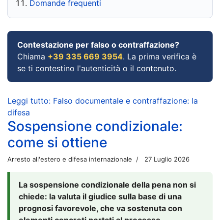
Domande frequenti
Contestazione per falso o contraffazione?
Chiama
+39 335 669 3954
. La prima verifica è
se ti contestino l'autenticità o il contenuto.
Leggi tutto: Falso documentale e contraffazione: la
difesa
Sospensione condizionale:
come si ottiene
Arresto all'estero e difesa internazionale
27 Luglio 2026
La sospensione condizionale della pena non si
chiede: la valuta il giudice sulla base di una
prognosi favorevole, che va sostenuta con
elementi concreti portati al processo.