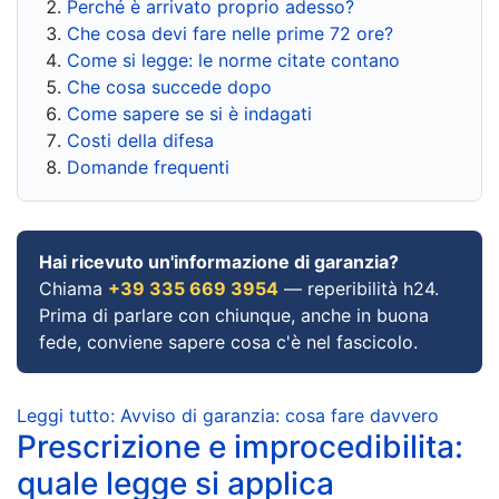
Perché è arrivato proprio adesso?
Che cosa devi fare nelle prime 72 ore?
Come si legge: le norme citate contano
Che cosa succede dopo
Come sapere se si è indagati
Costi della difesa
Domande frequenti
Hai ricevuto un'informazione di garanzia?
Chiama
+39 335 669 3954
— reperibilità h24.
Prima di parlare con chiunque, anche in buona
fede, conviene sapere cosa c'è nel fascicolo.
Leggi tutto: Avviso di garanzia: cosa fare davvero
Prescrizione e improcedibilita:
quale legge si applica