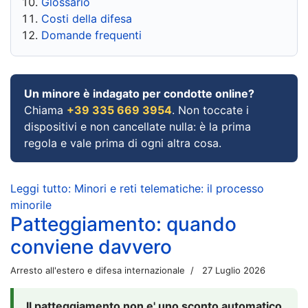
Glossario
Costi della difesa
Domande frequenti
Un minore è indagato per condotte online?
Chiama
+39 335 669 3954
. Non toccate i
dispositivi e non cancellate nulla: è la prima
regola e vale prima di ogni altra cosa.
Leggi tutto: Minori e reti telematiche: il processo
minorile
Patteggiamento: quando
conviene davvero
Arresto all'estero e difesa internazionale
27 Luglio 2026
Il patteggiamento non e' uno sconto automatico