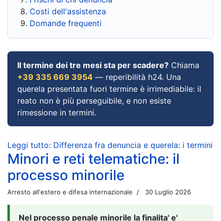
Costi dell'assistenza
Domande frequenti
Il termine dei tre mesi sta per scadere?
Chiama
+39 335 669 3954
— reperibilità h24. Una
querela presentata fuori termine è irrimediabile: il
reato non è più perseguibile, e non esiste
rimessione in termini.
Leggi tutto: Differenza fra denuncia e querela: i termini
Minori e reti telematiche: il
processo minorile
Arresto all'estero e difesa internazionale
30 Luglio 2026
Nel processo penale minorile la finalita' e'