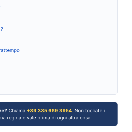
?
o?
frattempo
ne?
Chiama
+39 335 669 3954
. Non toccate i
ima regola e vale prima di ogni altra cosa.