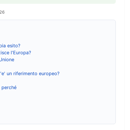
026
bia esito?
isce l'Europa?
'Unione
'e' un riferimento europeo?
e perché