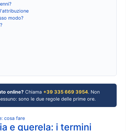
renni?
l'attribuzione
tesso modo?
?
uto online?
Chiama
+39 335 669 3954
. Non
 nessuno: sono le due regole delle prime ore.
e: cosa fare
a e querela: i termini