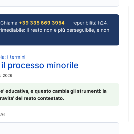
Chiama
+39 335 669 3954
— reperibilità h24.
imediabile: il reato non è più perseguibile, e non
a: i termini
 il processo minorile
io 2026
 e' educativa, e questo cambia gli strumenti: la
ravita' del reato contestato.
026