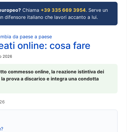
 europeo?
Chiama
+39 335 669 3954
. Serve un
un difensore italiano che lavori accanto a lui.
cambia da paese a paese
ati online: cosa fare
io 2026
to commesso online, la reazione istintiva dei
 la prova a discarico e integra una condotta
026
e?