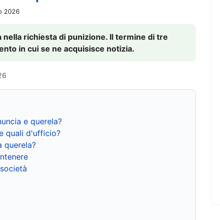
io 2026
nella richiesta di punizione. Il termine di tre
to in cui se ne acquisisce notizia.
26
nuncia e querela?
e quali d'ufficio?
a querela?
ntenere
 società