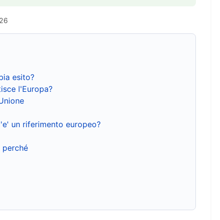
026
bia esito?
isce l'Europa?
'Unione
'e' un riferimento europeo?
e perché