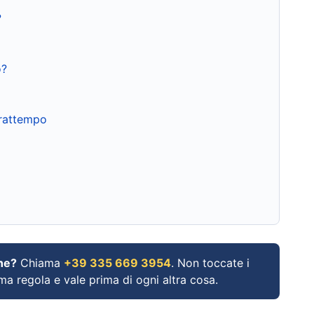
?
o?
frattempo
ne?
Chiama
+39 335 669 3954
. Non toccate i
ima regola e vale prima di ogni altra cosa.