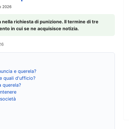
io 2026
nella richiesta di punizione. Il termine di tre
to in cui se ne acquisisce notizia.
26
nuncia e querela?
e quali d'ufficio?
a querela?
ntenere
 società