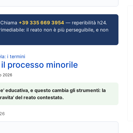
Chiama
+39 335 669 3954
— reperibilità h24.
imediabile: il reato non è più perseguibile, e non
a: i termini
 il processo minorile
io 2026
 e' educativa, e questo cambia gli strumenti: la
ravita' del reato contestato.
026