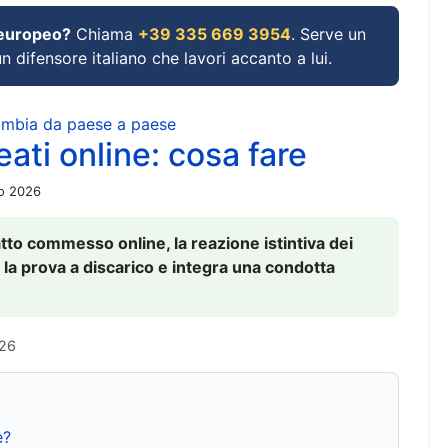
 europeo?
Chiama
+39 335 669 3954
. Serve un
un difensore italiano che lavori accanto a lui.
cambia da paese a paese
ati online: cosa fare
io 2026
to commesso online, la reazione istintiva dei
 la prova a discarico e integra una condotta
026
e?