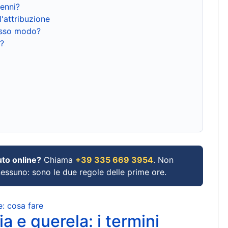
renni?
l'attribuzione
tesso modo?
?
uto online?
Chiama
+39 335 669 3954
. Non
 nessuno: sono le due regole delle prime ore.
e: cosa fare
a e querela: i termini