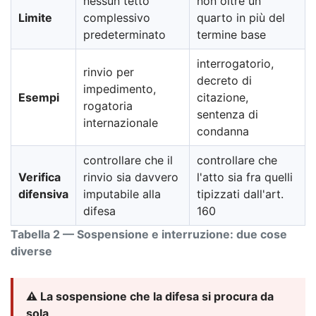
nessun tetto
non oltre un
Limite
complessivo
quarto in più del
predeterminato
termine base
interrogatorio,
rinvio per
decreto di
impedimento,
Esempi
citazione,
rogatoria
sentenza di
internazionale
condanna
controllare che il
controllare che
Verifica
rinvio sia davvero
l'atto sia fra quelli
difensiva
imputabile alla
tipizzati dall'art.
difesa
160
Tabella 2 — Sospensione e interruzione: due cose
diverse
⚠️ La sospensione che la difesa si procura da
sola