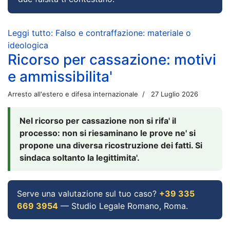
Leggi tutto: Falso e contraffazione: materiale o
ideologica
Ricorso per cassazione: motivi
e ammissibilita'
Arresto all'estero e difesa internazionale
27 Luglio 2026
Nel ricorso per cassazione non si rifa' il
processo: non si riesaminano le prove ne' si
propone una diversa ricostruzione dei fatti. Si
sindaca soltanto la legittimita'.
Serve una valutazione sul tuo caso?
+39 335
669 3954
— Studio Legale Romano, Roma.