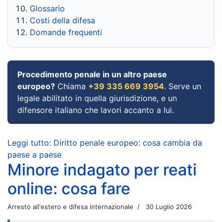
Glossario
Costi della difesa
Domande frequenti
Procedimento penale in un altro paese
europeo?
Chiama
+39 335 669 3954
. Serve un
legale abilitato in quella giurisdizione, e un
difensore italiano che lavori accanto a lui.
Leggi tutto: Diritto penale europeo: cosa cambia da
paese a paese
Minore indagato per reati
online: cosa fare
Arresto all'estero e difesa internazionale
30 Luglio 2026