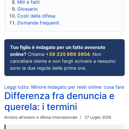
Miti e fatti
Glossario
Costi della difesa
Domande frequenti
Tuo figlio è indagato per un fatto avvenuto
online?
Chiama
+39 335 669 3954
. Non
cancellare niente e non fargli scrivere a nessuno:
sono le due regole delle prime ore.
Leggi tutto: Minore indagato per reati online: cosa fare
Differenza fra denuncia e
querela: i termini
Arresto all'estero e difesa internazionale
27 Luglio 2026