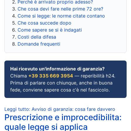
Perché è arrivato proprio adesso?
Che cosa devi fare nelle prime 72 ore?
Come si legge: le norme citate contano
Che cosa succede dopo
Come sapere se si è indagati
Costi della difesa
Domande frequenti
Hai ricevuto un'informazione di garanzia?
Chiama
+39 335 669 3954
— reperibilità h24.
Prima di parlare con chiunque, anche in buona
fede, conviene sapere cosa c'è nel fascicolo.
Leggi tutto: Avviso di garanzia: cosa fare davvero
Prescrizione e improcedibilita:
quale legge si applica