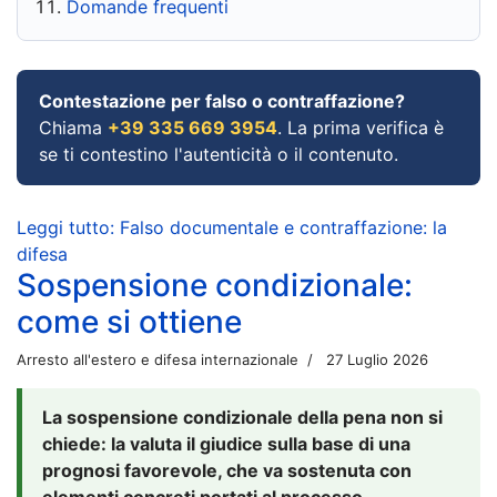
Domande frequenti
Contestazione per falso o contraffazione?
Chiama
+39 335 669 3954
. La prima verifica è
se ti contestino l'autenticità o il contenuto.
Leggi tutto: Falso documentale e contraffazione: la
difesa
Sospensione condizionale:
come si ottiene
Arresto all'estero e difesa internazionale
27 Luglio 2026
La sospensione condizionale della pena non si
chiede: la valuta il giudice sulla base di una
prognosi favorevole, che va sostenuta con
elementi concreti portati al processo.