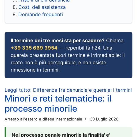
Costi dell'assistenza
Domande frequenti
Il termine dei tre mesi sta per scadere?
Chiama
+39 335 669 3954
— reperibilità h24. Una
querela presentata fuori termine è irrimediabile: il
reato non è più perseguibile, e non esiste
rimessione in termini.
Leggi tutto: Differenza fra denuncia e querela: i termini
Minori e reti telematiche: il
processo minorile
Arresto all'estero e difesa internazionale
30 Luglio 2026
Nel processo penale minorile la finalita' e'