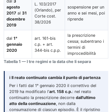
dal
3
L. 103/2017
agosto
sospensione per un
(Orlando), per
2017
al
31
anno e sei mesi, poi
Corte cost.
dicembre
riprende
38/2026
2019
la prescrizione
dal
1°
art. 161-bis
cessa; subentrano i
gennaio
c.p. + art.
termini di
2020
344-bis c.p.p.
improcedibilità
Tabella 1 — I tre regimi e la data che li separa
ℹ️ Il reato continuato cambia il punto di partenza
Per i fatti dal 1° gennaio 2020 il correttivo del
2019 ha modificato l'
art. 158 c.p.
: nel reato
continuato la prescrizione decorre
dall'ultimo
atto della continuazione
, non dalla
consumazione di ciascun episodio. È il ripristino