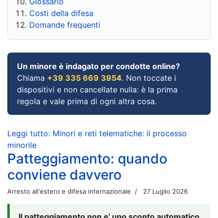
Glossario
Costi della difesa
Domande frequenti
Un minore è indagato per condotte online?
Chiama
+39 335 669 3954
. Non toccate i
dispositivi e non cancellate nulla: è la prima
regola e vale prima di ogni altra cosa.
Leggi tutto: Minori e reti telematiche: il processo
minorile
Patteggiamento: quando
conviene davvero
Arresto all'estero e difesa internazionale
27 Luglio 2026
Il patteggiamento non e' uno sconto automatico