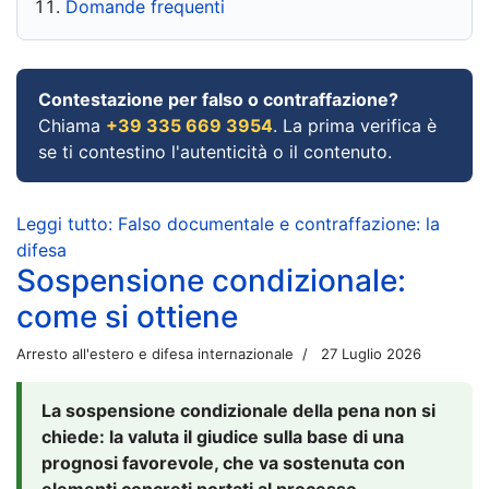
Domande frequenti
Contestazione per falso o contraffazione?
Chiama
+39 335 669 3954
. La prima verifica è
se ti contestino l'autenticità o il contenuto.
Leggi tutto: Falso documentale e contraffazione: la
difesa
Sospensione condizionale:
come si ottiene
Arresto all'estero e difesa internazionale
27 Luglio 2026
La sospensione condizionale della pena non si
chiede: la valuta il giudice sulla base di una
prognosi favorevole, che va sostenuta con
elementi concreti portati al processo.