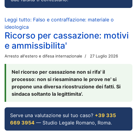
Leggi tutto: Falso e contraffazione: materiale o
ideologica
Ricorso per cassazione: motivi
e ammissibilita'
Arresto all'estero e difesa internazionale
27 Luglio 2026
Nel ricorso per cassazione non si rifa' il
processo: non si riesaminano le prove ne' si
propone una diversa ricostruzione dei fatti. Si
sindaca soltanto la legittimita'.
Serve una valutazione sul tuo caso?
+39 335
669 3954
— Studio Legale Romano, Roma.