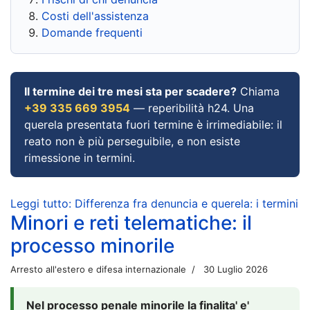
Costi dell'assistenza
Domande frequenti
Il termine dei tre mesi sta per scadere?
Chiama
+39 335 669 3954
— reperibilità h24. Una
querela presentata fuori termine è irrimediabile: il
reato non è più perseguibile, e non esiste
rimessione in termini.
Leggi tutto: Differenza fra denuncia e querela: i termini
Minori e reti telematiche: il
processo minorile
Arresto all'estero e difesa internazionale
30 Luglio 2026
Nel processo penale minorile la finalita' e'