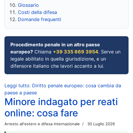
Glossario
Costi della difesa
Domande frequenti
Procedimento penale in un altro paese
europeo?
Chiama
+39 335 669 3954
. Serve un
legale abilitato in quella giurisdizione, e un
difensore italiano che lavori accanto a lui.
Leggi tutto: Diritto penale europeo: cosa cambia da
paese a paese
Minore indagato per reati
online: cosa fare
Arresto all'estero e difesa internazionale
30 Luglio 2026