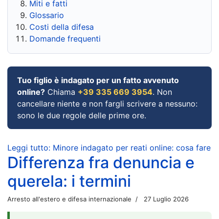
Miti e fatti
Glossario
Costi della difesa
Domande frequenti
Tuo figlio è indagato per un fatto avvenuto
online?
Chiama
+39 335 669 3954
. Non
cancellare niente e non fargli scrivere a nessuno:
sono le due regole delle prime ore.
Leggi tutto: Minore indagato per reati online: cosa fare
Differenza fra denuncia e
querela: i termini
Arresto all'estero e difesa internazionale
27 Luglio 2026