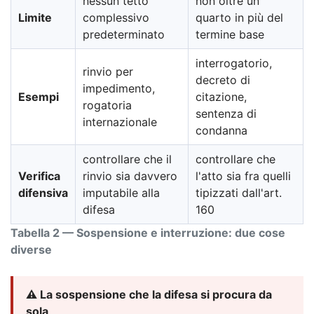
nessun tetto
non oltre un
Limite
complessivo
quarto in più del
predeterminato
termine base
interrogatorio,
rinvio per
decreto di
impedimento,
Esempi
citazione,
rogatoria
sentenza di
internazionale
condanna
controllare che il
controllare che
Verifica
rinvio sia davvero
l'atto sia fra quelli
difensiva
imputabile alla
tipizzati dall'art.
difesa
160
Tabella 2 — Sospensione e interruzione: due cose
diverse
⚠️ La sospensione che la difesa si procura da
sola