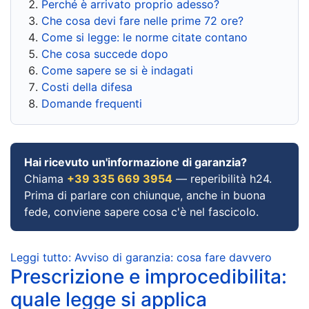
Perché è arrivato proprio adesso?
Che cosa devi fare nelle prime 72 ore?
Come si legge: le norme citate contano
Che cosa succede dopo
Come sapere se si è indagati
Costi della difesa
Domande frequenti
Hai ricevuto un'informazione di garanzia?
Chiama
+39 335 669 3954
— reperibilità h24.
Prima di parlare con chiunque, anche in buona
fede, conviene sapere cosa c'è nel fascicolo.
Leggi tutto: Avviso di garanzia: cosa fare davvero
Prescrizione e improcedibilita:
quale legge si applica