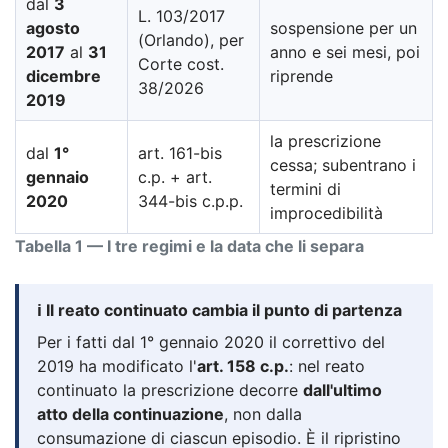
dal
3
L. 103/2017
agosto
sospensione per un
(Orlando), per
2017
al
31
anno e sei mesi, poi
Corte cost.
dicembre
riprende
38/2026
2019
la prescrizione
dal
1°
art. 161-bis
cessa; subentrano i
gennaio
c.p. + art.
termini di
2020
344-bis c.p.p.
improcedibilità
Tabella 1 — I tre regimi e la data che li separa
ℹ️ Il reato continuato cambia il punto di partenza
Per i fatti dal 1° gennaio 2020 il correttivo del
2019 ha modificato l'
art. 158 c.p.
: nel reato
continuato la prescrizione decorre
dall'ultimo
atto della continuazione
, non dalla
consumazione di ciascun episodio. È il ripristino