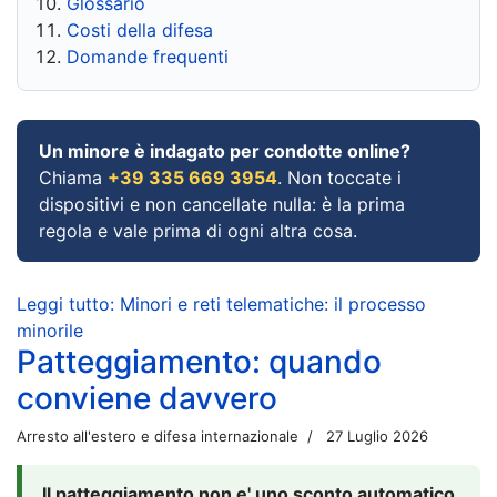
Glossario
Costi della difesa
Domande frequenti
Un minore è indagato per condotte online?
Chiama
+39 335 669 3954
. Non toccate i
dispositivi e non cancellate nulla: è la prima
regola e vale prima di ogni altra cosa.
Leggi tutto: Minori e reti telematiche: il processo
minorile
Patteggiamento: quando
conviene davvero
Arresto all'estero e difesa internazionale
27 Luglio 2026
Il patteggiamento non e' uno sconto automatico