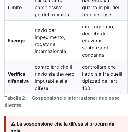
nessun tetto
non oltre un
Limite
complessivo
quarto in più del
predeterminato
termine base
interrogatorio,
rinvio per
decreto di
impedimento,
Esempi
citazione,
rogatoria
sentenza di
internazionale
condanna
controllare che il
controllare che
Verifica
rinvio sia davvero
l'atto sia fra quelli
difensiva
imputabile alla
tipizzati dall'art.
difesa
160
Tabella 2 — Sospensione e interruzione: due cose
diverse
⚠️ La sospensione che la difesa si procura da
sola