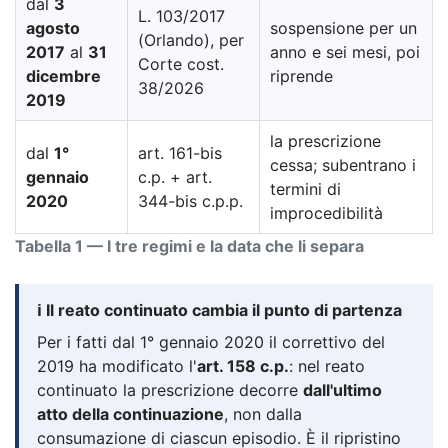
dal
3
L. 103/2017
agosto
sospensione per un
(Orlando), per
2017
al
31
anno e sei mesi, poi
Corte cost.
dicembre
riprende
38/2026
2019
la prescrizione
dal
1°
art. 161-bis
cessa; subentrano i
gennaio
c.p. + art.
termini di
2020
344-bis c.p.p.
improcedibilità
Tabella 1 — I tre regimi e la data che li separa
ℹ️ Il reato continuato cambia il punto di partenza
Per i fatti dal 1° gennaio 2020 il correttivo del
2019 ha modificato l'
art. 158 c.p.
: nel reato
continuato la prescrizione decorre
dall'ultimo
atto della continuazione
, non dalla
consumazione di ciascun episodio. È il ripristino