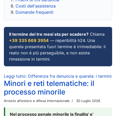
Costi dell'assistenza
Domande frequenti
Il termine dei tre mesi sta per scadere?
Chiama
+39 335 669 3954
— reperibilità h24. Una
querela presentata fuori termine è irrimediabile: il
reato non è più perseguibile, e non esiste
rimessione in termini.
Leggi tutto: Differenza fra denuncia e querela: i termini
Minori e reti telematiche: il
processo minorile
Arresto all'estero e difesa internazionale
30 Luglio 2026
Nel processo penale minorile la finalita' e'