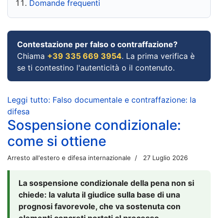
Domande frequenti
Contestazione per falso o contraffazione?
Chiama
+39 335 669 3954
. La prima verifica è
se ti contestino l'autenticità o il contenuto.
Leggi tutto: Falso documentale e contraffazione: la
difesa
Sospensione condizionale:
come si ottiene
Arresto all'estero e difesa internazionale
27 Luglio 2026
La sospensione condizionale della pena non si
chiede: la valuta il giudice sulla base di una
prognosi favorevole, che va sostenuta con
elementi concreti portati al processo.