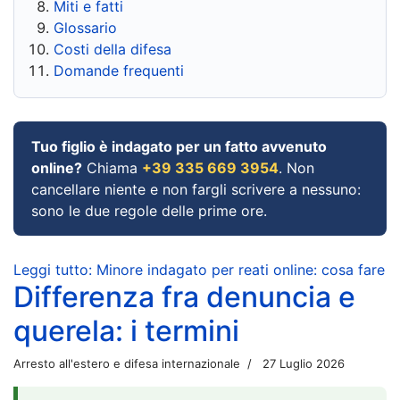
Miti e fatti
Glossario
Costi della difesa
Domande frequenti
Tuo figlio è indagato per un fatto avvenuto
online?
Chiama
+39 335 669 3954
. Non
cancellare niente e non fargli scrivere a nessuno:
sono le due regole delle prime ore.
Leggi tutto: Minore indagato per reati online: cosa fare
Differenza fra denuncia e
querela: i termini
Arresto all'estero e difesa internazionale
27 Luglio 2026