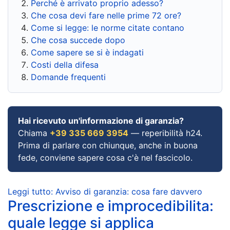
Perché è arrivato proprio adesso?
Che cosa devi fare nelle prime 72 ore?
Come si legge: le norme citate contano
Che cosa succede dopo
Come sapere se si è indagati
Costi della difesa
Domande frequenti
Hai ricevuto un'informazione di garanzia?
Chiama
+39 335 669 3954
— reperibilità h24.
Prima di parlare con chiunque, anche in buona
fede, conviene sapere cosa c'è nel fascicolo.
Leggi tutto: Avviso di garanzia: cosa fare davvero
Prescrizione e improcedibilita:
quale legge si applica