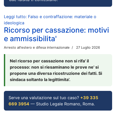
Leggi tutto: Falso e contraffazione: materiale o
ideologica
Ricorso per cassazione: motivi
e ammissibilita'
Arresto all'estero e difesa internazionale
27 Luglio 2026
Nel ricorso per cassazione non si rifa' il
processo: non si riesaminano le prove ne' si
propone una diversa ricostruzione dei fatti. Si
sindaca soltanto la legittimita'.
Serve una valutazione sul tuo caso?
+39 335
669 3954
— Studio Legale Romano, Roma.