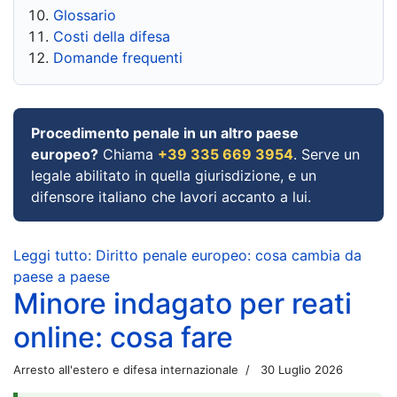
Glossario
Costi della difesa
Domande frequenti
Procedimento penale in un altro paese
europeo?
Chiama
+39 335 669 3954
. Serve un
legale abilitato in quella giurisdizione, e un
difensore italiano che lavori accanto a lui.
Leggi tutto: Diritto penale europeo: cosa cambia da
paese a paese
Minore indagato per reati
online: cosa fare
Arresto all'estero e difesa internazionale
30 Luglio 2026