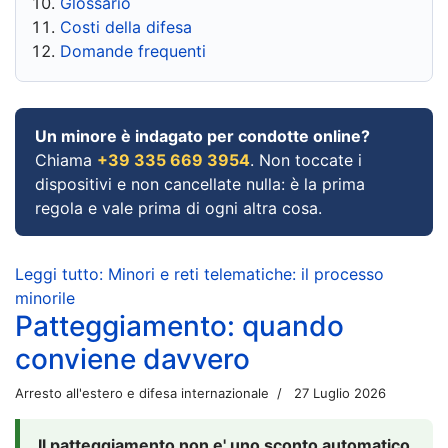
Glossario
Costi della difesa
Domande frequenti
Un minore è indagato per condotte online?
Chiama
+39 335 669 3954
. Non toccate i
dispositivi e non cancellate nulla: è la prima
regola e vale prima di ogni altra cosa.
Leggi tutto: Minori e reti telematiche: il processo
minorile
Patteggiamento: quando
conviene davvero
Arresto all'estero e difesa internazionale
27 Luglio 2026
Il patteggiamento non e' uno sconto automatico