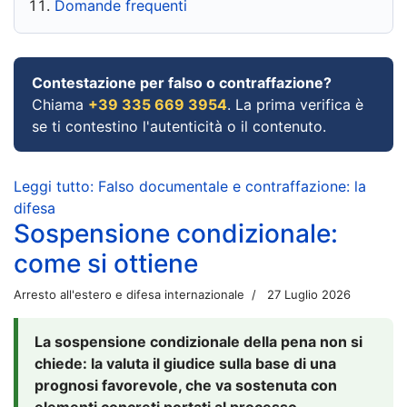
Domande frequenti
Contestazione per falso o contraffazione?
Chiama
+39 335 669 3954
. La prima verifica è
se ti contestino l'autenticità o il contenuto.
Leggi tutto: Falso documentale e contraffazione: la
difesa
Sospensione condizionale:
come si ottiene
Arresto all'estero e difesa internazionale
27 Luglio 2026
La sospensione condizionale della pena non si
chiede: la valuta il giudice sulla base di una
prognosi favorevole, che va sostenuta con
elementi concreti portati al processo.