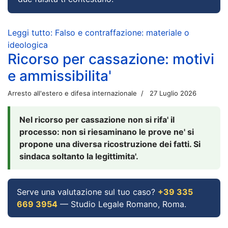
Leggi tutto: Falso e contraffazione: materiale o
ideologica
Ricorso per cassazione: motivi
e ammissibilita'
Arresto all'estero e difesa internazionale
27 Luglio 2026
Nel ricorso per cassazione non si rifa' il
processo: non si riesaminano le prove ne' si
propone una diversa ricostruzione dei fatti. Si
sindaca soltanto la legittimita'.
Serve una valutazione sul tuo caso?
+39 335
669 3954
— Studio Legale Romano, Roma.