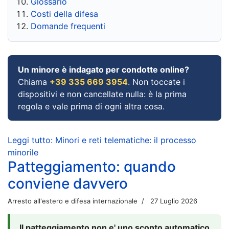
Glossario
Costi della difesa
Domande frequenti
Un minore è indagato per condotte online?
Chiama
+39 335 669 3954
. Non toccate i
dispositivi e non cancellate nulla: è la prima
regola e vale prima di ogni altra cosa.
Leggi tutto: Minori e reti telematiche: il processo
minorile
Patteggiamento: quando
conviene davvero
Arresto all'estero e difesa internazionale
27 Luglio 2026
Il patteggiamento non e' uno sconto automatico