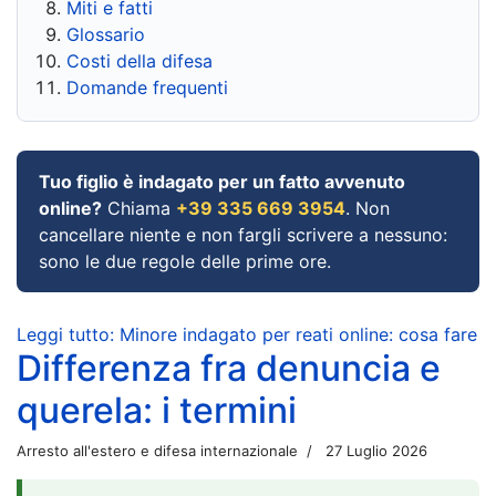
Miti e fatti
Glossario
Costi della difesa
Domande frequenti
Tuo figlio è indagato per un fatto avvenuto
online?
Chiama
+39 335 669 3954
. Non
cancellare niente e non fargli scrivere a nessuno:
sono le due regole delle prime ore.
Leggi tutto: Minore indagato per reati online: cosa fare
Differenza fra denuncia e
querela: i termini
Arresto all'estero e difesa internazionale
27 Luglio 2026