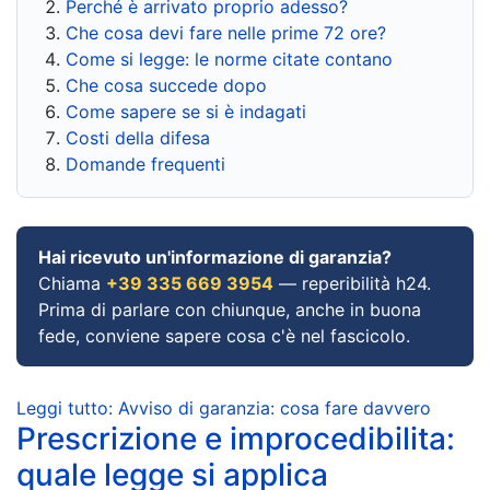
Perché è arrivato proprio adesso?
Che cosa devi fare nelle prime 72 ore?
Come si legge: le norme citate contano
Che cosa succede dopo
Come sapere se si è indagati
Costi della difesa
Domande frequenti
Hai ricevuto un'informazione di garanzia?
Chiama
+39 335 669 3954
— reperibilità h24.
Prima di parlare con chiunque, anche in buona
fede, conviene sapere cosa c'è nel fascicolo.
Leggi tutto: Avviso di garanzia: cosa fare davvero
Prescrizione e improcedibilita:
quale legge si applica