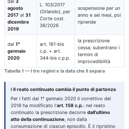
dal
3
L. 103/2017
agosto
sospensione per un
(Orlando), per
2017
al
31
anno e sei mesi, poi
Corte cost.
dicembre
riprende
38/2026
2019
la prescrizione
dal
1°
art. 161-bis
cessa; subentrano i
gennaio
c.p. + art.
termini di
2020
344-bis c.p.p.
improcedibilità
Tabella 1 — I tre regimi e la data che li separa
ℹ️ Il reato continuato cambia il punto di partenza
Per i fatti dal 1° gennaio 2020 il correttivo del
2019 ha modificato l'
art. 158 c.p.
: nel reato
continuato la prescrizione decorre
dall'ultimo
atto della continuazione
, non dalla
consumazione di ciascun episodio. È il ripristino