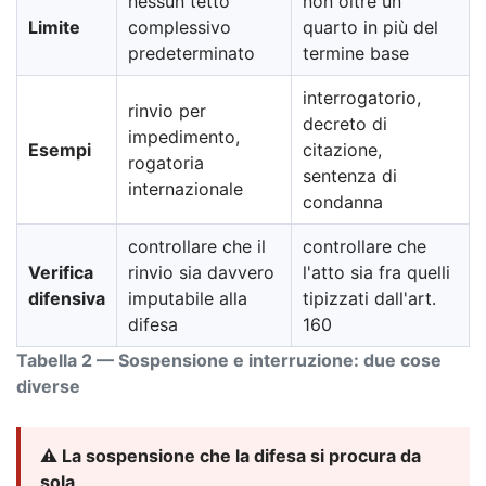
nessun tetto
non oltre un
Limite
complessivo
quarto in più del
predeterminato
termine base
interrogatorio,
rinvio per
decreto di
impedimento,
Esempi
citazione,
rogatoria
sentenza di
internazionale
condanna
controllare che il
controllare che
Verifica
rinvio sia davvero
l'atto sia fra quelli
difensiva
imputabile alla
tipizzati dall'art.
difesa
160
Tabella 2 — Sospensione e interruzione: due cose
diverse
⚠️ La sospensione che la difesa si procura da
sola