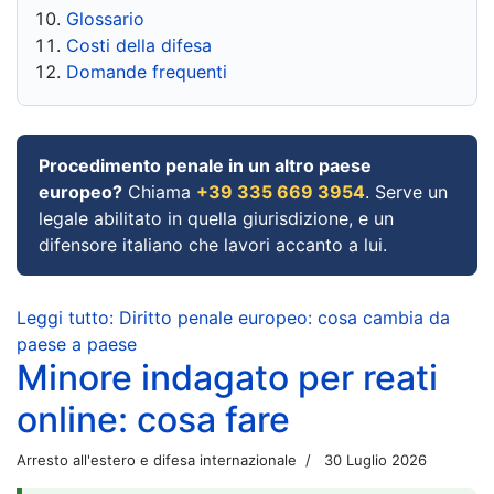
Glossario
Costi della difesa
Domande frequenti
Procedimento penale in un altro paese
europeo?
Chiama
+39 335 669 3954
. Serve un
legale abilitato in quella giurisdizione, e un
difensore italiano che lavori accanto a lui.
Leggi tutto: Diritto penale europeo: cosa cambia da
paese a paese
Minore indagato per reati
online: cosa fare
Arresto all'estero e difesa internazionale
30 Luglio 2026