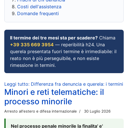
Costi dell'assistenza
Domande frequenti
Il termine dei tre mesi sta per scadere?
Chiama
+39 335 669 3954
— reperibilità h24. Una
querela presentata fuori termine è irrimediabile: il
reato non è più perseguibile, e non esiste
rimessione in termini.
Leggi tutto: Differenza fra denuncia e querela: i termini
Minori e reti telematiche: il
processo minorile
Arresto all'estero e difesa internazionale
30 Luglio 2026
Nel processo penale minorile la finalita' e'