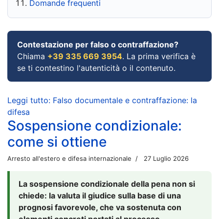
Domande frequenti
Contestazione per falso o contraffazione?
Chiama
+39 335 669 3954
. La prima verifica è
se ti contestino l'autenticità o il contenuto.
Leggi tutto: Falso documentale e contraffazione: la
difesa
Sospensione condizionale:
come si ottiene
Arresto all'estero e difesa internazionale
27 Luglio 2026
La sospensione condizionale della pena non si
chiede: la valuta il giudice sulla base di una
prognosi favorevole, che va sostenuta con
elementi concreti portati al processo.