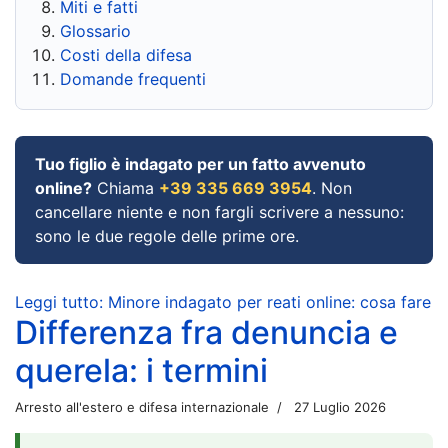
Miti e fatti
Glossario
Costi della difesa
Domande frequenti
Tuo figlio è indagato per un fatto avvenuto
online?
Chiama
+39 335 669 3954
. Non
cancellare niente e non fargli scrivere a nessuno:
sono le due regole delle prime ore.
Leggi tutto: Minore indagato per reati online: cosa fare
Differenza fra denuncia e
querela: i termini
Arresto all'estero e difesa internazionale
27 Luglio 2026