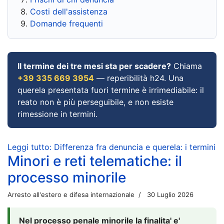
Costi dell'assistenza
Domande frequenti
Il termine dei tre mesi sta per scadere?
Chiama
+39 335 669 3954
— reperibilità h24. Una
querela presentata fuori termine è irrimediabile: il
reato non è più perseguibile, e non esiste
rimessione in termini.
Leggi tutto: Differenza fra denuncia e querela: i termini
Minori e reti telematiche: il
processo minorile
Arresto all'estero e difesa internazionale
30 Luglio 2026
Nel processo penale minorile la finalita' e'