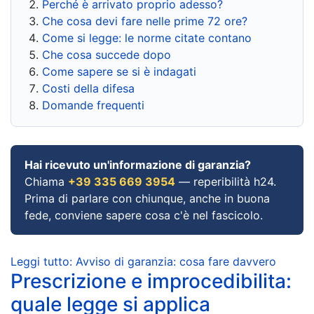
Perché è arrivato proprio adesso?
Che cosa devi fare nelle prime 72 ore?
Come si legge: le norme citate contano
Che cosa succede dopo
Come sapere se si è indagati
Costi della difesa
Domande frequenti
Hai ricevuto un'informazione di garanzia?
Chiama
+39 335 669 3954
— reperibilità h24.
Prima di parlare con chiunque, anche in buona
fede, conviene sapere cosa c'è nel fascicolo.
Leggi tutto: Avviso di garanzia: cosa fare davvero
Prescrizione e improcedibilita:
quale legge si applica