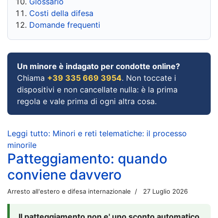
Glossario
Costi della difesa
Domande frequenti
Un minore è indagato per condotte online?
Chiama
+39 335 669 3954
. Non toccate i
dispositivi e non cancellate nulla: è la prima
regola e vale prima di ogni altra cosa.
Leggi tutto: Minori e reti telematiche: il processo
minorile
Patteggiamento: quando
conviene davvero
Arresto all'estero e difesa internazionale
27 Luglio 2026
Il patteggiamento non e' uno sconto automatico