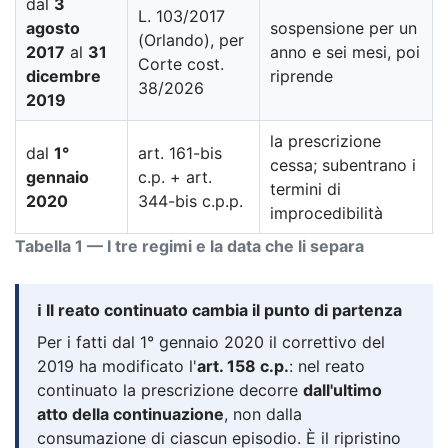
dal
3
L. 103/2017
agosto
sospensione per un
(Orlando), per
2017
al
31
anno e sei mesi, poi
Corte cost.
dicembre
riprende
38/2026
2019
la prescrizione
dal
1°
art. 161-bis
cessa; subentrano i
gennaio
c.p. + art.
termini di
2020
344-bis c.p.p.
improcedibilità
Tabella 1 — I tre regimi e la data che li separa
ℹ️ Il reato continuato cambia il punto di partenza
Per i fatti dal 1° gennaio 2020 il correttivo del
2019 ha modificato l'
art. 158 c.p.
: nel reato
continuato la prescrizione decorre
dall'ultimo
atto della continuazione
, non dalla
consumazione di ciascun episodio. È il ripristino