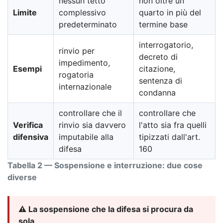
nessun tetto
non oltre un
Limite
complessivo
quarto in più del
predeterminato
termine base
interrogatorio,
rinvio per
decreto di
impedimento,
Esempi
citazione,
rogatoria
sentenza di
internazionale
condanna
controllare che il
controllare che
Verifica
rinvio sia davvero
l'atto sia fra quelli
difensiva
imputabile alla
tipizzati dall'art.
difesa
160
Tabella 2 — Sospensione e interruzione: due cose
diverse
⚠️ La sospensione che la difesa si procura da
sola