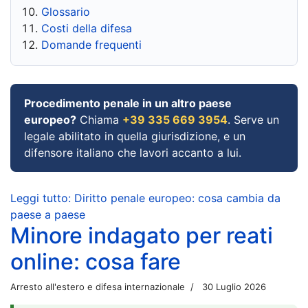
Glossario
Costi della difesa
Domande frequenti
Procedimento penale in un altro paese
europeo?
Chiama
+39 335 669 3954
. Serve un
legale abilitato in quella giurisdizione, e un
difensore italiano che lavori accanto a lui.
Leggi tutto: Diritto penale europeo: cosa cambia da
paese a paese
Minore indagato per reati
online: cosa fare
Arresto all'estero e difesa internazionale
30 Luglio 2026