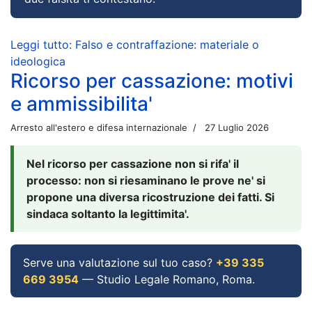
Leggi tutto: Falso e contraffazione: materiale o
ideologica
Ricorso per cassazione: motivi
e ammissibilita'
Arresto all'estero e difesa internazionale
27 Luglio 2026
Nel ricorso per cassazione non si rifa' il
processo: non si riesaminano le prove ne' si
propone una diversa ricostruzione dei fatti. Si
sindaca soltanto la legittimita'.
Serve una valutazione sul tuo caso?
+39 335
669 3954
— Studio Legale Romano, Roma.