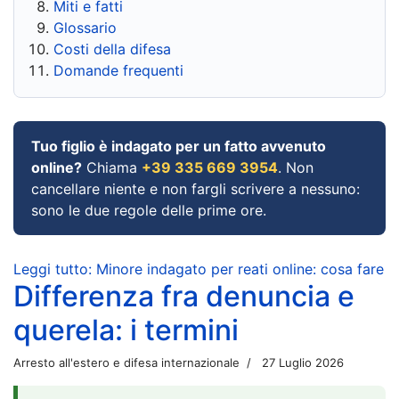
Miti e fatti
Glossario
Costi della difesa
Domande frequenti
Tuo figlio è indagato per un fatto avvenuto
online?
Chiama
+39 335 669 3954
. Non
cancellare niente e non fargli scrivere a nessuno:
sono le due regole delle prime ore.
Leggi tutto: Minore indagato per reati online: cosa fare
Differenza fra denuncia e
querela: i termini
Arresto all'estero e difesa internazionale
27 Luglio 2026