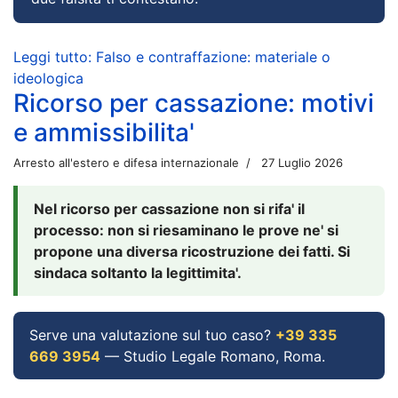
Leggi tutto: Falso e contraffazione: materiale o
ideologica
Ricorso per cassazione: motivi
e ammissibilita'
Arresto all'estero e difesa internazionale
27 Luglio 2026
Nel ricorso per cassazione non si rifa' il
processo: non si riesaminano le prove ne' si
propone una diversa ricostruzione dei fatti. Si
sindaca soltanto la legittimita'.
Serve una valutazione sul tuo caso?
+39 335
669 3954
— Studio Legale Romano, Roma.