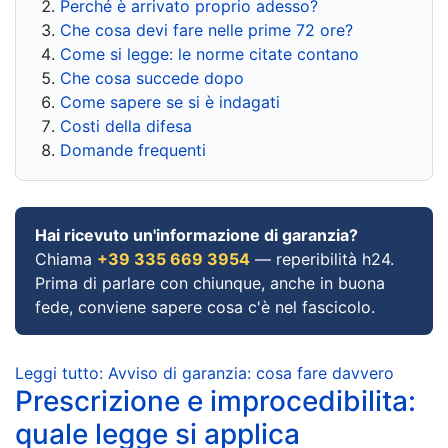
Perché è arrivato proprio adesso?
Che cosa devi fare nelle prime 72 ore?
Come si legge: le norme citate contano
Che cosa succede dopo
Come sapere se si è indagati
Costi della difesa
Domande frequenti
Hai ricevuto un'informazione di garanzia?
Chiama
+39 335 669 3954
— reperibilità h24.
Prima di parlare con chiunque, anche in buona
fede, conviene sapere cosa c'è nel fascicolo.
Leggi tutto: Avviso di garanzia: cosa fare davvero
Prescrizione e improcedibilita:
quale legge si applica