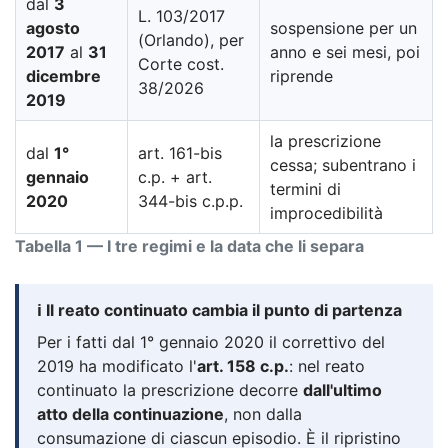
dal
3
L. 103/2017
agosto
sospensione per un
(Orlando), per
2017
al
31
anno e sei mesi, poi
Corte cost.
dicembre
riprende
38/2026
2019
la prescrizione
dal
1°
art. 161-bis
cessa; subentrano i
gennaio
c.p. + art.
termini di
2020
344-bis c.p.p.
improcedibilità
Tabella 1 — I tre regimi e la data che li separa
ℹ️ Il reato continuato cambia il punto di partenza
Per i fatti dal 1° gennaio 2020 il correttivo del
2019 ha modificato l'
art. 158 c.p.
: nel reato
continuato la prescrizione decorre
dall'ultimo
atto della continuazione
, non dalla
consumazione di ciascun episodio. È il ripristino