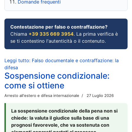
Domande frequenti
Contestazione per falso o contraffazione?
Chiama
+39 335 669 3954
. La prima verifica è
se ti contestino l'autenticità o il contenuto.
Leggi tutto: Falso documentale e contraffazione: la
difesa
Sospensione condizionale:
come si ottiene
Arresto all'estero e difesa internazionale
27 Luglio 2026
La sospensione condizionale della pena non si
chiede: la valuta il giudice sulla base di una
prognosi favorevole, che va sostenuta con
elementi concreti portati al processo.