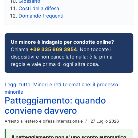
Glossario
Costi della difesa
Domande frequenti
Un minore è indagato per condotte online?
Chiama
+39 335 669 3954
. Non toccate i
dispositivi e non cancellate nulla: è la prima
regola e vale prima di ogni altra cosa.
Leggi tutto: Minori e reti telematiche: il processo
minorile
Patteggiamento: quando
conviene davvero
Arresto all'estero e difesa internazionale
27 Luglio 2026
Il patteggiamento non e' uno sconto automatico