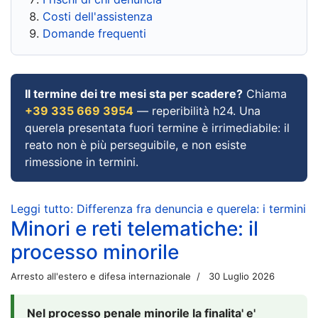
Costi dell'assistenza
Domande frequenti
Il termine dei tre mesi sta per scadere?
Chiama
+39 335 669 3954
— reperibilità h24. Una
querela presentata fuori termine è irrimediabile: il
reato non è più perseguibile, e non esiste
rimessione in termini.
Leggi tutto: Differenza fra denuncia e querela: i termini
Minori e reti telematiche: il
processo minorile
Arresto all'estero e difesa internazionale
30 Luglio 2026
Nel processo penale minorile la finalita' e'