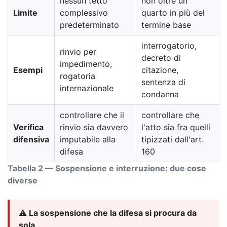
nessun tetto
non oltre un
Limite
complessivo
quarto in più del
predeterminato
termine base
interrogatorio,
rinvio per
decreto di
impedimento,
Esempi
citazione,
rogatoria
sentenza di
internazionale
condanna
controllare che il
controllare che
Verifica
rinvio sia davvero
l'atto sia fra quelli
difensiva
imputabile alla
tipizzati dall'art.
difesa
160
Tabella 2 — Sospensione e interruzione: due cose
diverse
⚠️ La sospensione che la difesa si procura da
sola