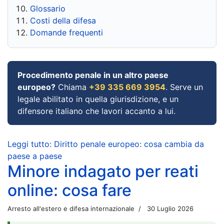
Glossario
Costi della difesa
Domande frequenti
Procedimento penale in un altro paese
europeo?
Chiama
+39 335 669 3954
. Serve un
legale abilitato in quella giurisdizione, e un
difensore italiano che lavori accanto a lui.
Leggi tutto: Diritto penale europeo: cosa cambia da
paese a paese
Minore indagato per reati
online: cosa fare
Arresto all'estero e difesa internazionale
30 Luglio 2026