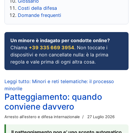
Glossario
Costi della difesa
Domande frequenti
Un minore è indagato per condotte online?
Chiama
+39 335 669 3954
. Non toccate i
dispositivi e non cancellate nulla: è la prima
regola e vale prima di ogni altra cosa.
Leggi tutto: Minori e reti telematiche: il processo
minorile
Patteggiamento: quando
conviene davvero
Arresto all'estero e difesa internazionale
27 Luglio 2026
Il patteggiamento non e' uno sconto automatico