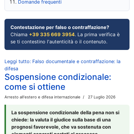
Domande frequenti
Contestazione per falso o contraffazione?
Chiama
+39 335 669 3954
. La prima verifica è
se ti contestino l'autenticità o il contenuto.
Leggi tutto: Falso documentale e contraffazione: la
difesa
Sospensione condizionale:
come si ottiene
Arresto all'estero e difesa internazionale
27 Luglio 2026
La sospensione condizionale della pena non si
chiede: la valuta il giudice sulla base di una
prognosi favorevole, che va sostenuta con
elementi concreti portati al processo.