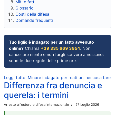
Miti e fatti
Glossario
Costi della difesa
Domande frequenti
Tuo figlio è indagato per un fatto avvenuto
online?
Chiama
+39 335 669 3954
. Non
cancellare niente e non fargli scrivere a nessuno:
sono le due regole delle prime ore.
Leggi tutto: Minore indagato per reati online: cosa fare
Differenza fra denuncia e
querela: i termini
Arresto all'estero e difesa internazionale
27 Luglio 2026