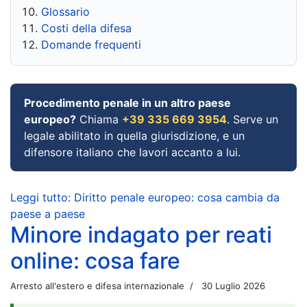
Glossario
Costi della difesa
Domande frequenti
Procedimento penale in un altro paese
europeo?
Chiama
+39 335 669 3954
. Serve un
legale abilitato in quella giurisdizione, e un
difensore italiano che lavori accanto a lui.
Leggi tutto: Diritto penale europeo: cosa cambia da
paese a paese
Minore indagato per reati
online: cosa fare
Arresto all'estero e difesa internazionale
30 Luglio 2026