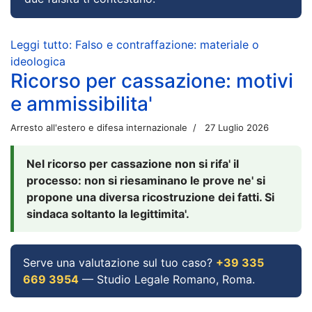
Leggi tutto: Falso e contraffazione: materiale o
ideologica
Ricorso per cassazione: motivi
e ammissibilita'
Arresto all'estero e difesa internazionale
27 Luglio 2026
Nel ricorso per cassazione non si rifa' il
processo: non si riesaminano le prove ne' si
propone una diversa ricostruzione dei fatti. Si
sindaca soltanto la legittimita'.
Serve una valutazione sul tuo caso?
+39 335
669 3954
— Studio Legale Romano, Roma.