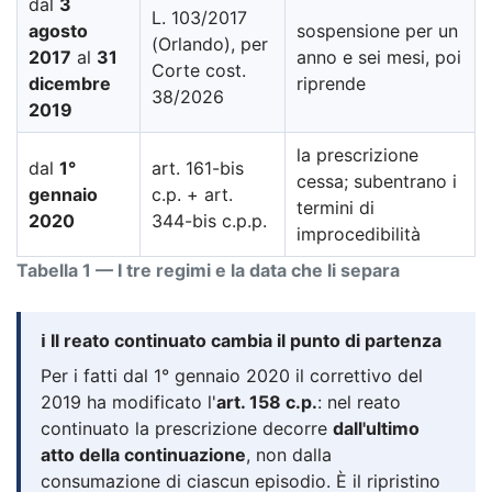
dal
3
L. 103/2017
agosto
sospensione per un
(Orlando), per
2017
al
31
anno e sei mesi, poi
Corte cost.
dicembre
riprende
38/2026
2019
la prescrizione
dal
1°
art. 161-bis
cessa; subentrano i
gennaio
c.p. + art.
termini di
2020
344-bis c.p.p.
improcedibilità
Tabella 1 — I tre regimi e la data che li separa
ℹ️ Il reato continuato cambia il punto di partenza
Per i fatti dal 1° gennaio 2020 il correttivo del
2019 ha modificato l'
art. 158 c.p.
: nel reato
continuato la prescrizione decorre
dall'ultimo
atto della continuazione
, non dalla
consumazione di ciascun episodio. È il ripristino