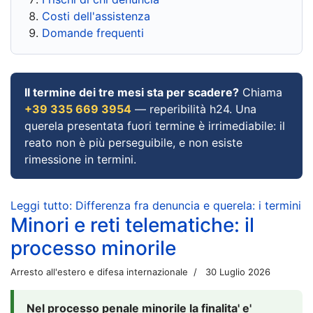
Costi dell'assistenza
Domande frequenti
Il termine dei tre mesi sta per scadere?
Chiama
+39 335 669 3954
— reperibilità h24. Una
querela presentata fuori termine è irrimediabile: il
reato non è più perseguibile, e non esiste
rimessione in termini.
Leggi tutto: Differenza fra denuncia e querela: i termini
Minori e reti telematiche: il
processo minorile
Arresto all'estero e difesa internazionale
30 Luglio 2026
Nel processo penale minorile la finalita' e'