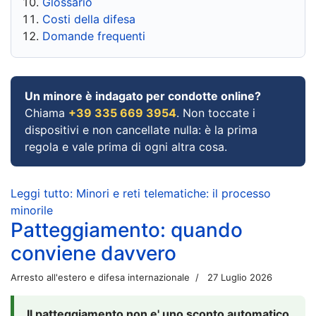
Glossario
Costi della difesa
Domande frequenti
Un minore è indagato per condotte online?
Chiama
+39 335 669 3954
. Non toccate i
dispositivi e non cancellate nulla: è la prima
regola e vale prima di ogni altra cosa.
Leggi tutto: Minori e reti telematiche: il processo
minorile
Patteggiamento: quando
conviene davvero
Arresto all'estero e difesa internazionale
27 Luglio 2026
Il patteggiamento non e' uno sconto automatico