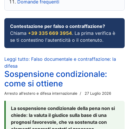
Domande frequenti
Contestazione per falso o contraffazione?
Chiama
+39 335 669 3954
. La prima verifica è
se ti contestino l'autenticità o il contenuto.
Leggi tutto: Falso documentale e contraffazione: la
difesa
Sospensione condizionale:
come si ottiene
Arresto all'estero e difesa internazionale
27 Luglio 2026
La sospensione condizionale della pena non si
chiede: la valuta il giudice sulla base di una
prognosi favorevole, che va sostenuta con
elementi concreti portati al processo.