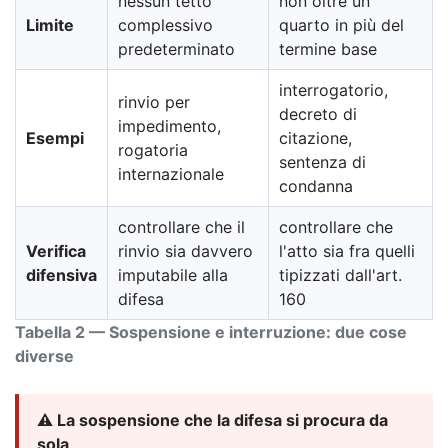
nessun tetto
non oltre un
Limite
complessivo
quarto in più del
predeterminato
termine base
interrogatorio,
rinvio per
decreto di
impedimento,
Esempi
citazione,
rogatoria
sentenza di
internazionale
condanna
controllare che il
controllare che
Verifica
rinvio sia davvero
l'atto sia fra quelli
difensiva
imputabile alla
tipizzati dall'art.
difesa
160
Tabella 2 — Sospensione e interruzione: due cose
diverse
⚠️ La sospensione che la difesa si procura da
sola