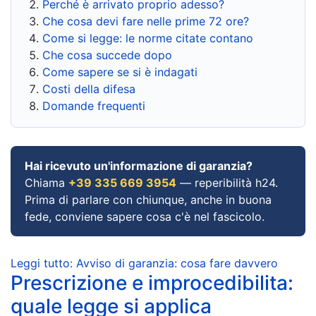
Perché è arrivato proprio adesso?
Che cosa devi fare nelle prime 72 ore?
Come si legge: le norme citate contano
Che cosa succede dopo
Come sapere se si è indagati
Costi della difesa
Domande frequenti
Hai ricevuto un'informazione di garanzia?
Chiama
+39 335 669 3954
— reperibilità h24.
Prima di parlare con chiunque, anche in buona
fede, conviene sapere cosa c'è nel fascicolo.
Leggi tutto: Avviso di garanzia: cosa fare davvero
Prescrizione e improcedibilita:
quale legge si applica