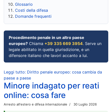
Glossario
Costi della difesa
Domande frequenti
Procedimento penale in un altro paese
europeo?
Chiama
+39 335 669 3954
. Serve un
legale abilitato in quella giurisdizione, e un
difensore italiano che lavori accanto a lui.
Leggi tutto: Diritto penale europeo: cosa cambia da
paese a paese
Minore indagato per reati
online: cosa fare
Arresto all'estero e difesa internazionale
30 Luglio 2026