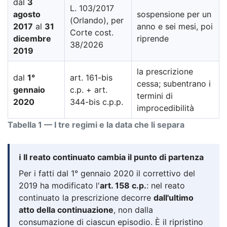
dal
3
L. 103/2017
agosto
sospensione per un
(Orlando), per
2017
al
31
anno e sei mesi, poi
Corte cost.
dicembre
riprende
38/2026
2019
la prescrizione
dal
1°
art. 161-bis
cessa; subentrano i
gennaio
c.p. + art.
termini di
2020
344-bis c.p.p.
improcedibilità
Tabella 1 — I tre regimi e la data che li separa
ℹ️ Il reato continuato cambia il punto di partenza
Per i fatti dal 1° gennaio 2020 il correttivo del
2019 ha modificato l'
art. 158 c.p.
: nel reato
continuato la prescrizione decorre
dall'ultimo
atto della continuazione
, non dalla
consumazione di ciascun episodio. È il ripristino