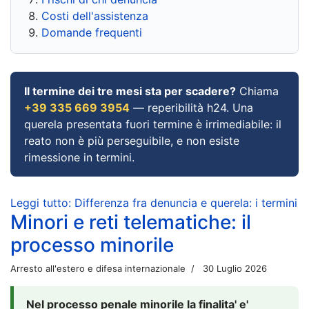
Costi dell'assistenza
Domande frequenti
Il termine dei tre mesi sta per scadere?
Chiama
+39 335 669 3954
— reperibilità h24. Una
querela presentata fuori termine è irrimediabile: il
reato non è più perseguibile, e non esiste
rimessione in termini.
Leggi tutto: Differenza fra denuncia e querela: i termini
Minori e reti telematiche: il
processo minorile
Arresto all'estero e difesa internazionale
30 Luglio 2026
Nel processo penale minorile la finalita' e'