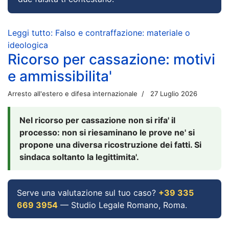
Leggi tutto: Falso e contraffazione: materiale o
ideologica
Ricorso per cassazione: motivi
e ammissibilita'
Arresto all'estero e difesa internazionale
27 Luglio 2026
Nel ricorso per cassazione non si rifa' il
processo: non si riesaminano le prove ne' si
propone una diversa ricostruzione dei fatti. Si
sindaca soltanto la legittimita'.
Serve una valutazione sul tuo caso?
+39 335
669 3954
— Studio Legale Romano, Roma.