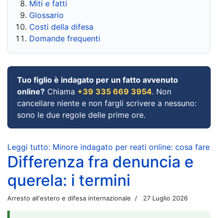
Miti e fatti
Glossario
Costi della difesa
Domande frequenti
Tuo figlio è indagato per un fatto avvenuto
online?
Chiama
+39 335 669 3954
. Non
cancellare niente e non fargli scrivere a nessuno:
sono le due regole delle prime ore.
Leggi tutto: Minore indagato per reati online: cosa fare
Differenza fra denuncia e
querela: i termini
Arresto all'estero e difesa internazionale
27 Luglio 2026