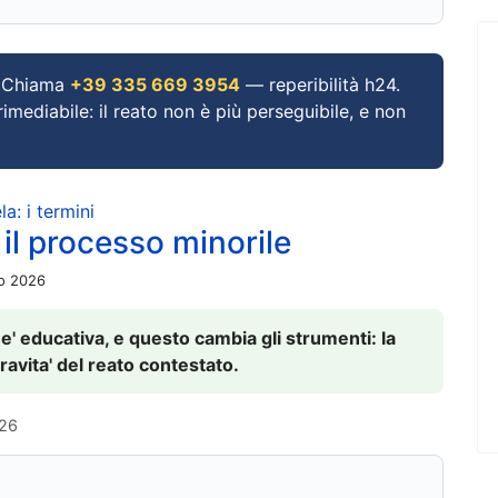
Chiama
+39 335 669 3954
— reperibilità h24.
imediabile: il reato non è più perseguibile, e non
a: i termini
 il processo minorile
io 2026
 e' educativa, e questo cambia gli strumenti: la
ravita' del reato contestato.
026