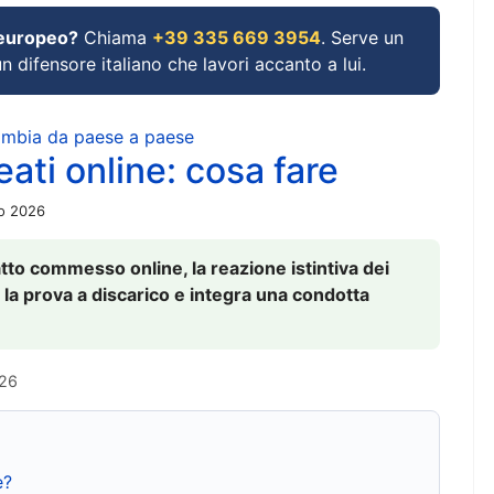
 europeo?
Chiama
+39 335 669 3954
. Serve un
un difensore italiano che lavori accanto a lui.
cambia da paese a paese
ati online: cosa fare
io 2026
to commesso online, la reazione istintiva dei
 la prova a discarico e integra una condotta
026
e?