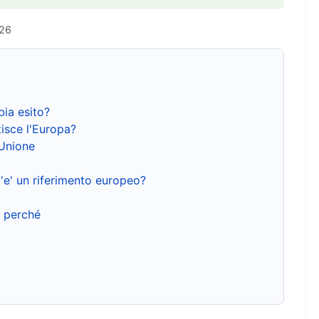
026
bia esito?
isce l'Europa?
'Unione
'e' un riferimento europeo?
e perché