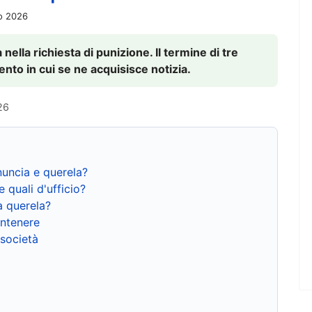
io 2026
nella richiesta di punizione. Il termine di tre
to in cui se ne acquisisce notizia.
26
nuncia e querela?
e quali d'ufficio?
a querela?
ntenere
 società