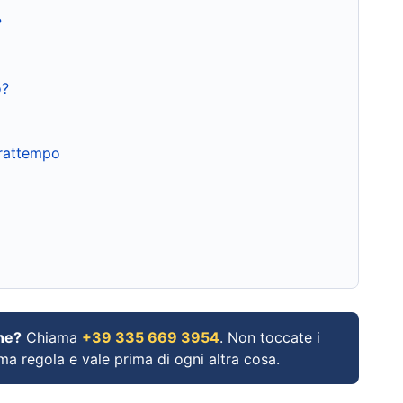
?
o?
frattempo
ne?
Chiama
+39 335 669 3954
. Non toccate i
ima regola e vale prima di ogni altra cosa.