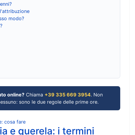
renni?
l'attribuzione
tesso modo?
?
uto online?
Chiama
+39 335 669 3954
. Non
 nessuno: sono le due regole delle prime ore.
e: cosa fare
a e querela: i termini