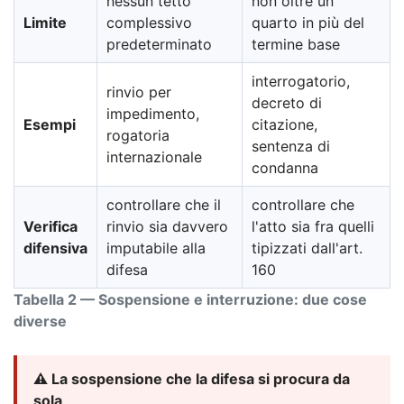
nessun tetto
non oltre un
Limite
complessivo
quarto in più del
predeterminato
termine base
interrogatorio,
rinvio per
decreto di
impedimento,
Esempi
citazione,
rogatoria
sentenza di
internazionale
condanna
controllare che il
controllare che
Verifica
rinvio sia davvero
l'atto sia fra quelli
difensiva
imputabile alla
tipizzati dall'art.
difesa
160
Tabella 2 — Sospensione e interruzione: due cose
diverse
⚠️ La sospensione che la difesa si procura da
sola