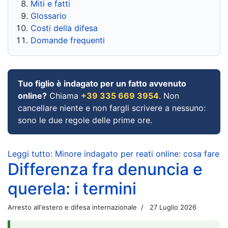
Miti e fatti
Glossario
Costi della difesa
Domande frequenti
Tuo figlio è indagato per un fatto avvenuto
online?
Chiama
+39 335 669 3954
. Non
cancellare niente e non fargli scrivere a nessuno:
sono le due regole delle prime ore.
Leggi tutto: Minore indagato per reati online: cosa fare
Differenza fra denuncia e
querela: i termini
Arresto all'estero e difesa internazionale
27 Luglio 2026