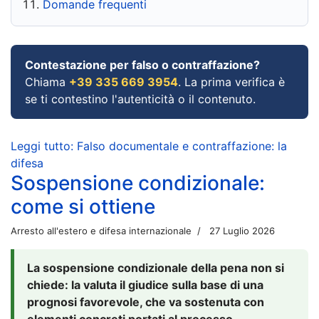
Domande frequenti
Contestazione per falso o contraffazione?
Chiama
+39 335 669 3954
. La prima verifica è
se ti contestino l'autenticità o il contenuto.
Leggi tutto: Falso documentale e contraffazione: la
difesa
Sospensione condizionale:
come si ottiene
Arresto all'estero e difesa internazionale
27 Luglio 2026
La sospensione condizionale della pena non si
chiede: la valuta il giudice sulla base di una
prognosi favorevole, che va sostenuta con
elementi concreti portati al processo.