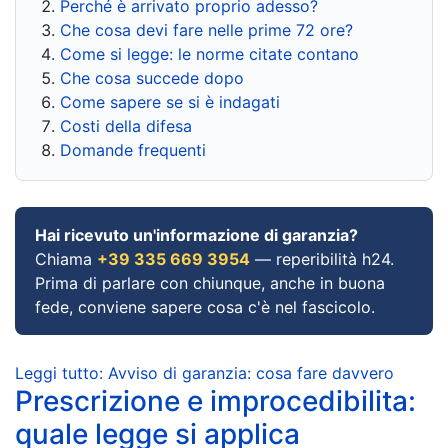
Perché è arrivato proprio adesso?
Che cosa devi fare nelle prime 72 ore?
Come si legge: le norme citate contano
Che cosa succede dopo
Come sapere se si è indagati
Costi della difesa
Domande frequenti
Hai ricevuto un'informazione di garanzia?
Chiama
+39 335 669 3954
— reperibilità h24.
Prima di parlare con chiunque, anche in buona
fede, conviene sapere cosa c'è nel fascicolo.
Leggi tutto: Avviso di garanzia: cosa fare davvero
Prescrizione e improcedibilita:
quale legge si applica