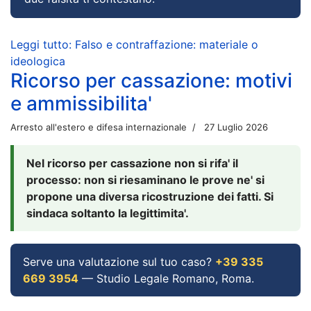
Leggi tutto: Falso e contraffazione: materiale o
ideologica
Ricorso per cassazione: motivi
e ammissibilita'
Arresto all'estero e difesa internazionale
27 Luglio 2026
Nel ricorso per cassazione non si rifa' il
processo: non si riesaminano le prove ne' si
propone una diversa ricostruzione dei fatti. Si
sindaca soltanto la legittimita'.
Serve una valutazione sul tuo caso?
+39 335
669 3954
— Studio Legale Romano, Roma.