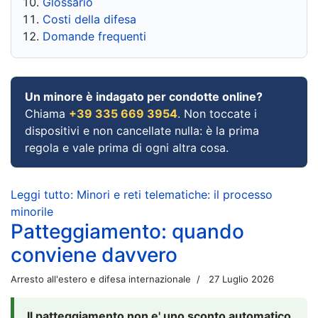
Glossario
Costi della difesa
Domande frequenti
Un minore è indagato per condotte online?
Chiama
+39 335 669 3954
. Non toccate i
dispositivi e non cancellate nulla: è la prima
regola e vale prima di ogni altra cosa.
Leggi tutto: Minori e reti telematiche: il processo
minorile
Patteggiamento: quando
conviene davvero
Arresto all'estero e difesa internazionale
27 Luglio 2026
Il patteggiamento non e' uno sconto automatico