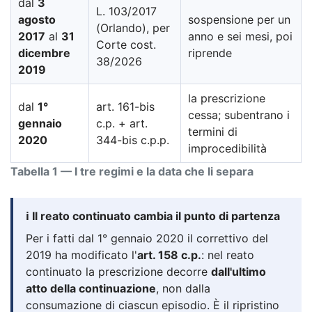
dal
3
L. 103/2017
agosto
sospensione per un
(Orlando), per
2017
al
31
anno e sei mesi, poi
Corte cost.
dicembre
riprende
38/2026
2019
la prescrizione
dal
1°
art. 161-bis
cessa; subentrano i
gennaio
c.p. + art.
termini di
2020
344-bis c.p.p.
improcedibilità
Tabella 1 — I tre regimi e la data che li separa
ℹ️ Il reato continuato cambia il punto di partenza
Per i fatti dal 1° gennaio 2020 il correttivo del
2019 ha modificato l'
art. 158 c.p.
: nel reato
continuato la prescrizione decorre
dall'ultimo
atto della continuazione
, non dalla
consumazione di ciascun episodio. È il ripristino