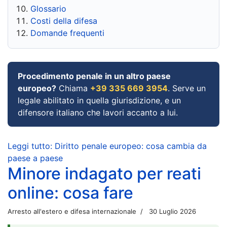
Glossario
Costi della difesa
Domande frequenti
Procedimento penale in un altro paese
europeo?
Chiama
+39 335 669 3954
. Serve un
legale abilitato in quella giurisdizione, e un
difensore italiano che lavori accanto a lui.
Leggi tutto: Diritto penale europeo: cosa cambia da
paese a paese
Minore indagato per reati
online: cosa fare
Arresto all'estero e difesa internazionale
30 Luglio 2026