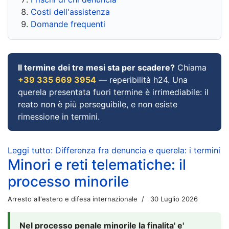
Costi dell'assistenza
Domande frequenti
Il termine dei tre mesi sta per scadere?
Chiama
+39 335 669 3954
— reperibilità h24. Una
querela presentata fuori termine è irrimediabile: il
reato non è più perseguibile, e non esiste
rimessione in termini.
Leggi tutto: Differenza fra denuncia e querela: i termini
Minori e reti telematiche: il
processo minorile
Arresto all'estero e difesa internazionale
30 Luglio 2026
Nel processo penale minorile la finalita' e'