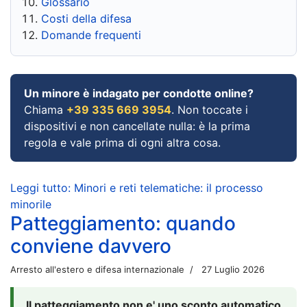
Glossario
Costi della difesa
Domande frequenti
Un minore è indagato per condotte online?
Chiama
+39 335 669 3954
. Non toccate i
dispositivi e non cancellate nulla: è la prima
regola e vale prima di ogni altra cosa.
Leggi tutto: Minori e reti telematiche: il processo
minorile
Patteggiamento: quando
conviene davvero
Arresto all'estero e difesa internazionale
27 Luglio 2026
Il patteggiamento non e' uno sconto automatico