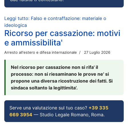
Leggi tutto: Falso e contraffazione: materiale o
ideologica
Ricorso per cassazione: motivi
e ammissibilita'
Arresto all'estero e difesa internazionale
27 Luglio 2026
Nel ricorso per cassazione non si rifa' il
processo: non si riesaminano le prove ne' si
propone una diversa ricostruzione dei fatti. Si
sindaca soltanto la legittimita'.
Serve una valutazione sul tuo caso?
+39 335
669 3954
— Studio Legale Romano, Roma.