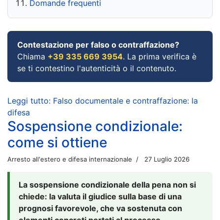
Domande frequenti
Contestazione per falso o contraffazione?
Chiama
+39 335 669 3954
. La prima verifica è
se ti contestino l'autenticità o il contenuto.
Leggi tutto: Falso documentale e contraffazione: la
difesa
Sospensione condizionale:
come si ottiene
Arresto all'estero e difesa internazionale
27 Luglio 2026
La sospensione condizionale della pena non si
chiede: la valuta il giudice sulla base di una
prognosi favorevole, che va sostenuta con
elementi concreti portati al processo.