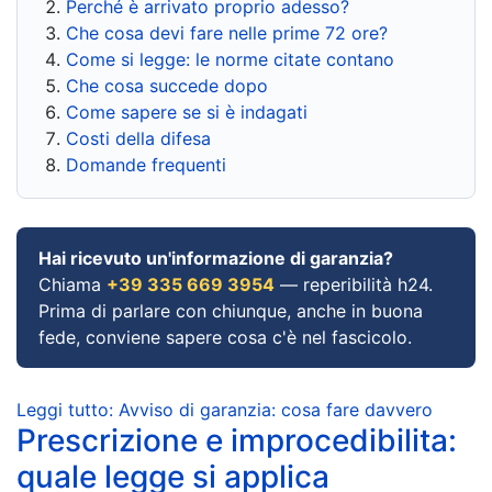
Perché è arrivato proprio adesso?
Che cosa devi fare nelle prime 72 ore?
Come si legge: le norme citate contano
Che cosa succede dopo
Come sapere se si è indagati
Costi della difesa
Domande frequenti
Hai ricevuto un'informazione di garanzia?
Chiama
+39 335 669 3954
— reperibilità h24.
Prima di parlare con chiunque, anche in buona
fede, conviene sapere cosa c'è nel fascicolo.
Leggi tutto: Avviso di garanzia: cosa fare davvero
Prescrizione e improcedibilita:
quale legge si applica