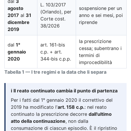
dal
3
L. 103/2017
agosto
sospensione per un
(Orlando), per
2017
al
31
anno e sei mesi, poi
Corte cost.
dicembre
riprende
38/2026
2019
la prescrizione
dal
1°
art. 161-bis
cessa; subentrano i
gennaio
c.p. + art.
termini di
2020
344-bis c.p.p.
improcedibilità
Tabella 1 — I tre regimi e la data che li separa
ℹ️ Il reato continuato cambia il punto di partenza
Per i fatti dal 1° gennaio 2020 il correttivo del
2019 ha modificato l'
art. 158 c.p.
: nel reato
continuato la prescrizione decorre
dall'ultimo
atto della continuazione
, non dalla
consumazione di ciascun episodio. È il ripristino