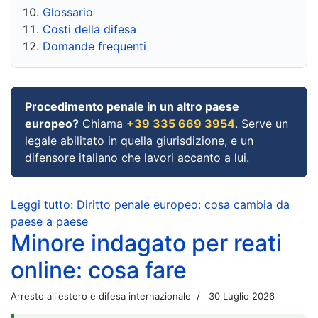
Glossario
Costi della difesa
Domande frequenti
Procedimento penale in un altro paese
europeo?
Chiama
+39 335 669 3954
. Serve un
legale abilitato in quella giurisdizione, e un
difensore italiano che lavori accanto a lui.
Leggi tutto: Diritto penale europeo: cosa cambia da
paese a paese
Minore indagato per reati
online: cosa fare
Arresto all'estero e difesa internazionale
30 Luglio 2026