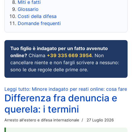
Miti e fatti
Glossario
Costi della difesa
Domande frequenti
Tuo figlio è indagato per un fatto avvenuto
online?
Chiama
+39 335 669 3954
. Non
cancellare niente e non fargli scrivere a nessuno:
sono le due regole delle prime ore.
Leggi tutto: Minore indagato per reati online: cosa fare
Differenza fra denuncia e
querela: i termini
Arresto all'estero e difesa internazionale
27 Luglio 2026