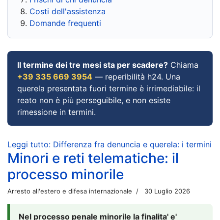
Costi dell'assistenza
Domande frequenti
Il termine dei tre mesi sta per scadere?
Chiama
+39 335 669 3954
— reperibilità h24. Una
querela presentata fuori termine è irrimediabile: il
reato non è più perseguibile, e non esiste
rimessione in termini.
Leggi tutto: Differenza fra denuncia e querela: i termini
Minori e reti telematiche: il
processo minorile
Arresto all'estero e difesa internazionale
30 Luglio 2026
Nel processo penale minorile la finalita' e'