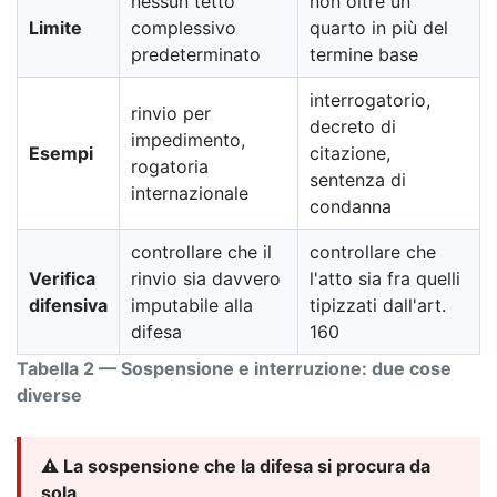
nessun tetto
non oltre un
Limite
complessivo
quarto in più del
predeterminato
termine base
interrogatorio,
rinvio per
decreto di
impedimento,
Esempi
citazione,
rogatoria
sentenza di
internazionale
condanna
controllare che il
controllare che
Verifica
rinvio sia davvero
l'atto sia fra quelli
difensiva
imputabile alla
tipizzati dall'art.
difesa
160
Tabella 2 — Sospensione e interruzione: due cose
diverse
⚠️ La sospensione che la difesa si procura da
sola