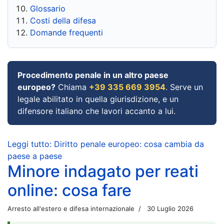
Glossario
Costi della difesa
Domande frequenti
Procedimento penale in un altro paese
europeo?
Chiama
+39 335 669 3954
. Serve un
legale abilitato in quella giurisdizione, e un
difensore italiano che lavori accanto a lui.
Leggi tutto: Diritto penale europeo: cosa cambia da
paese a paese
Minore indagato per reati
online: cosa fare
Arresto all'estero e difesa internazionale
30 Luglio 2026