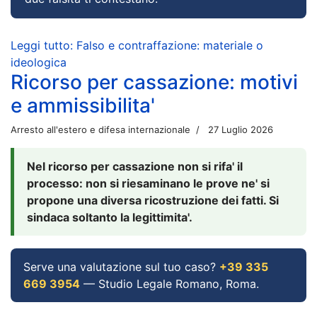
Leggi tutto: Falso e contraffazione: materiale o
ideologica
Ricorso per cassazione: motivi
e ammissibilita'
Arresto all'estero e difesa internazionale
27 Luglio 2026
Nel ricorso per cassazione non si rifa' il
processo: non si riesaminano le prove ne' si
propone una diversa ricostruzione dei fatti. Si
sindaca soltanto la legittimita'.
Serve una valutazione sul tuo caso?
+39 335
669 3954
— Studio Legale Romano, Roma.