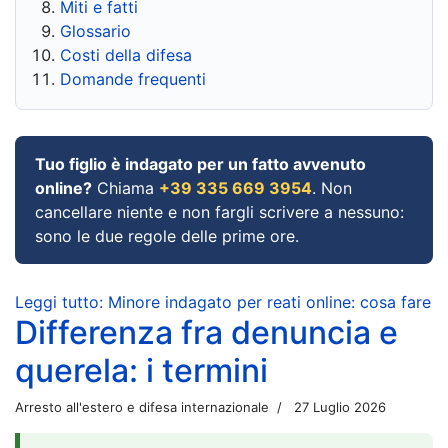
Miti e fatti
Glossario
Costi della difesa
Domande frequenti
Tuo figlio è indagato per un fatto avvenuto
online?
Chiama
+39 335 669 3954
. Non
cancellare niente e non fargli scrivere a nessuno:
sono le due regole delle prime ore.
Leggi tutto: Minore indagato per reati online: cosa fare
Differenza fra denuncia e
querela: i termini
Arresto all'estero e difesa internazionale
27 Luglio 2026