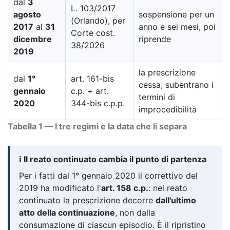
dal
3
L. 103/2017
agosto
sospensione per un
(Orlando), per
2017
al
31
anno e sei mesi, poi
Corte cost.
dicembre
riprende
38/2026
2019
la prescrizione
dal
1°
art. 161-bis
cessa; subentrano i
gennaio
c.p. + art.
termini di
2020
344-bis c.p.p.
improcedibilità
Tabella 1 — I tre regimi e la data che li separa
ℹ️ Il reato continuato cambia il punto di partenza
Per i fatti dal 1° gennaio 2020 il correttivo del
2019 ha modificato l'
art. 158 c.p.
: nel reato
continuato la prescrizione decorre
dall'ultimo
atto della continuazione
, non dalla
consumazione di ciascun episodio. È il ripristino