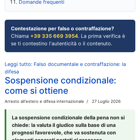
Domande frequenti
Contestazione per falso o contraffazione?
Chiama
+39 335 669 3954
. La prima verifica è
se ti contestino l'autenticità o il contenuto.
Leggi tutto: Falso documentale e contraffazione: la
difesa
Sospensione condizionale:
come si ottiene
Arresto all'estero e difesa internazionale
27 Luglio 2026
La sospensione condizionale della pena non si
chiede: la valuta il giudice sulla base di una
prognosi favorevole, che va sostenuta con
elementi concreti portati al processo.