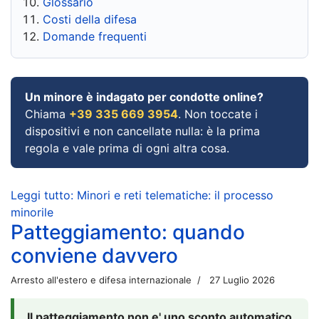
Glossario
Costi della difesa
Domande frequenti
Un minore è indagato per condotte online?
Chiama
+39 335 669 3954
. Non toccate i
dispositivi e non cancellate nulla: è la prima
regola e vale prima di ogni altra cosa.
Leggi tutto: Minori e reti telematiche: il processo
minorile
Patteggiamento: quando
conviene davvero
Arresto all'estero e difesa internazionale
27 Luglio 2026
Il patteggiamento non e' uno sconto automatico