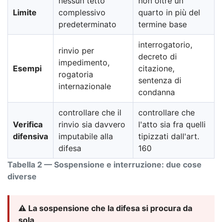
nessun tetto
non oltre un
Limite
complessivo
quarto in più del
predeterminato
termine base
interrogatorio,
rinvio per
decreto di
impedimento,
Esempi
citazione,
rogatoria
sentenza di
internazionale
condanna
controllare che il
controllare che
Verifica
rinvio sia davvero
l'atto sia fra quelli
difensiva
imputabile alla
tipizzati dall'art.
difesa
160
Tabella 2 — Sospensione e interruzione: due cose
diverse
⚠️ La sospensione che la difesa si procura da
sola