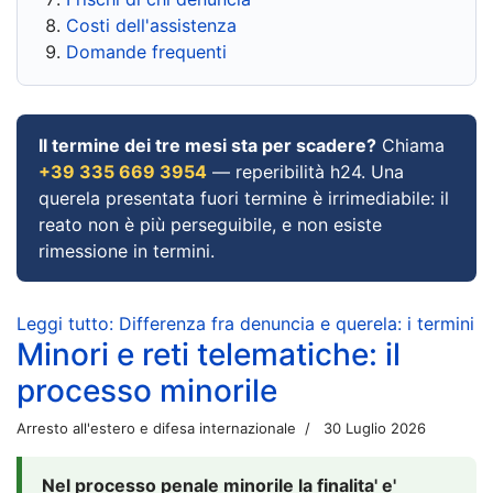
Costi dell'assistenza
Domande frequenti
Il termine dei tre mesi sta per scadere?
Chiama
+39 335 669 3954
— reperibilità h24. Una
querela presentata fuori termine è irrimediabile: il
reato non è più perseguibile, e non esiste
rimessione in termini.
Leggi tutto: Differenza fra denuncia e querela: i termini
Minori e reti telematiche: il
processo minorile
Arresto all'estero e difesa internazionale
30 Luglio 2026
Nel processo penale minorile la finalita' e'