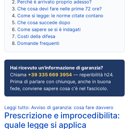
Perché è arrivato proprio adesso?
Che cosa devi fare nelle prime 72 ore?
Come si legge: le norme citate contano
Che cosa succede dopo
Come sapere se si è indagati
Costi della difesa
Domande frequenti
Hai ricevuto un'informazione di garanzia?
Chiama
+39 335 669 3954
— reperibilità h24.
Prima di parlare con chiunque, anche in buona
fede, conviene sapere cosa c'è nel fascicolo.
Leggi tutto: Avviso di garanzia: cosa fare davvero
Prescrizione e improcedibilita:
quale legge si applica