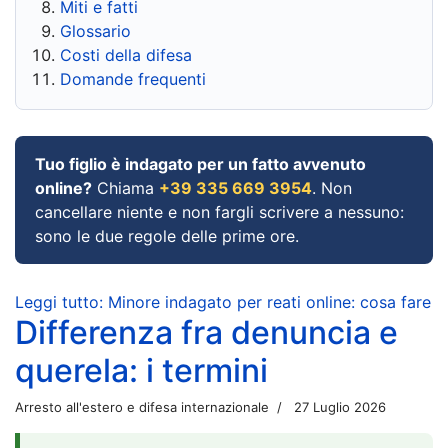
Miti e fatti
Glossario
Costi della difesa
Domande frequenti
Tuo figlio è indagato per un fatto avvenuto
online?
Chiama
+39 335 669 3954
. Non
cancellare niente e non fargli scrivere a nessuno:
sono le due regole delle prime ore.
Leggi tutto: Minore indagato per reati online: cosa fare
Differenza fra denuncia e
querela: i termini
Arresto all'estero e difesa internazionale
27 Luglio 2026