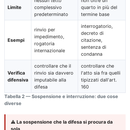
nessun tetto
non oltre un
Limite
complessivo
quarto in più del
predeterminato
termine base
interrogatorio,
rinvio per
decreto di
impedimento,
Esempi
citazione,
rogatoria
sentenza di
internazionale
condanna
controllare che il
controllare che
Verifica
rinvio sia davvero
l'atto sia fra quelli
difensiva
imputabile alla
tipizzati dall'art.
difesa
160
Tabella 2 — Sospensione e interruzione: due cose
diverse
⚠️ La sospensione che la difesa si procura da
sola