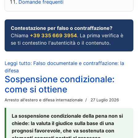
Domande frequenti
Contestazione per falso o contraffazione?
Chiama
+39 335 669 3954
. La prima verifica è
se ti contestino l'autenticità o il contenuto.
Leggi tutto: Falso documentale e contraffazione: la
difesa
Sospensione condizionale:
come si ottiene
Arresto all'estero e difesa internazionale
27 Luglio 2026
La sospensione condizionale della pena non si
chiede: la valuta il giudice sulla base di una
prognosi favorevole, che va sostenuta con
elementi concreti portati al processo.