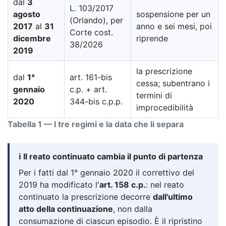
dal
3
L. 103/2017
agosto
sospensione per un
(Orlando), per
2017
al
31
anno e sei mesi, poi
Corte cost.
dicembre
riprende
38/2026
2019
la prescrizione
dal
1°
art. 161-bis
cessa; subentrano i
gennaio
c.p. + art.
termini di
2020
344-bis c.p.p.
improcedibilità
Tabella 1 — I tre regimi e la data che li separa
ℹ️ Il reato continuato cambia il punto di partenza
Per i fatti dal 1° gennaio 2020 il correttivo del
2019 ha modificato l'
art. 158 c.p.
: nel reato
continuato la prescrizione decorre
dall'ultimo
atto della continuazione
, non dalla
consumazione di ciascun episodio. È il ripristino