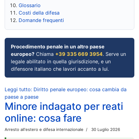
Glossario
Costi della difesa
Domande frequenti
Procedimento penale in un altro paese
europeo?
Chiama
+39 335 669 3954
. Serve un
legale abilitato in quella giurisdizione, e un
difensore italiano che lavori accanto a lui.
Leggi tutto: Diritto penale europeo: cosa cambia da
paese a paese
Minore indagato per reati
online: cosa fare
Arresto all'estero e difesa internazionale
30 Luglio 2026