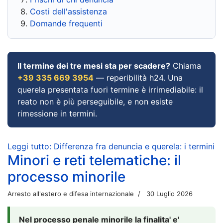
Costi dell'assistenza
Domande frequenti
Il termine dei tre mesi sta per scadere?
Chiama
+39 335 669 3954
— reperibilità h24. Una
querela presentata fuori termine è irrimediabile: il
reato non è più perseguibile, e non esiste
rimessione in termini.
Leggi tutto: Differenza fra denuncia e querela: i termini
Minori e reti telematiche: il
processo minorile
Arresto all'estero e difesa internazionale
30 Luglio 2026
Nel processo penale minorile la finalita' e'