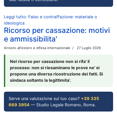
Leggi tutto: Falso e contraffazione: materiale o
ideologica
Ricorso per cassazione: motivi
e ammissibilita'
Arresto all'estero e difesa internazionale
27 Luglio 2026
Nel ricorso per cassazione non si rifa' il
processo: non si riesaminano le prove ne' si
propone una diversa ricostruzione dei fatti. Si
sindaca soltanto la legittimita'.
Serve una valutazione sul tuo caso?
+39 335
669 3954
— Studio Legale Romano, Roma.