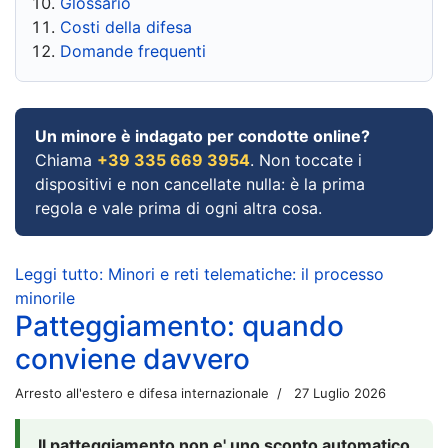
Glossario
Costi della difesa
Domande frequenti
Un minore è indagato per condotte online?
Chiama
+39 335 669 3954
. Non toccate i
dispositivi e non cancellate nulla: è la prima
regola e vale prima di ogni altra cosa.
Leggi tutto: Minori e reti telematiche: il processo
minorile
Patteggiamento: quando
conviene davvero
Arresto all'estero e difesa internazionale
27 Luglio 2026
Il patteggiamento non e' uno sconto automatico