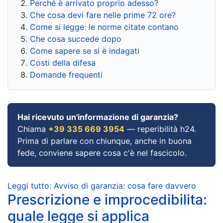
Perché è arrivato proprio adesso?
Che cosa devi fare nelle prime 72 ore?
Come si legge: le norme citate contano
Che cosa succede dopo
Come sapere se si è indagati
Costi della difesa
Domande frequenti
Hai ricevuto un'informazione di garanzia?
Chiama
+39 335 669 3954
— reperibilità h24.
Prima di parlare con chiunque, anche in buona
fede, conviene sapere cosa c'è nel fascicolo.
Leggi tutto: Avviso di garanzia: cosa fare davvero
Prescrizione e improcedibilita:
quale legge si applica