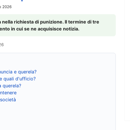
io 2026
nella richiesta di punizione. Il termine di tre
to in cui se ne acquisisce notizia.
26
nuncia e querela?
e quali d'ufficio?
a querela?
ntenere
 società