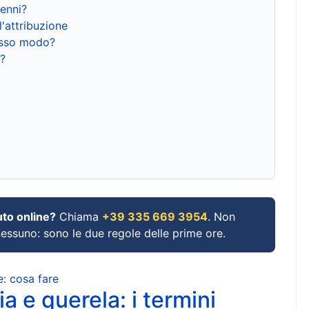
renni?
l'attribuzione
tesso modo?
?
uto online?
Chiama
+39 335 669 3954
. Non
 nessuno: sono le due regole delle prime ore.
e: cosa fare
a e querela: i termini