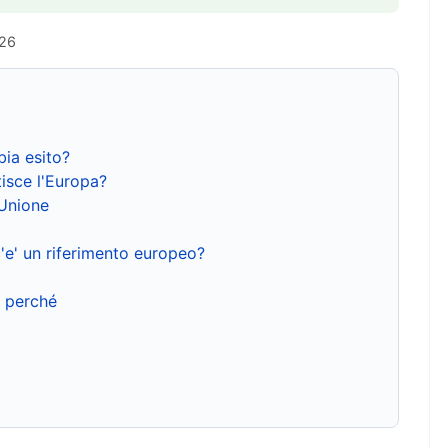
026
bia esito?
isce l'Europa?
'Unione
'e' un riferimento europeo?
e perché