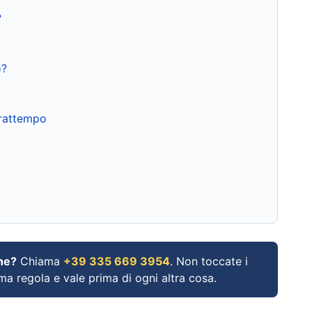
?
o?
frattempo
ne?
Chiama
+39 335 669 3954
. Non toccate i
ima regola e vale prima di ogni altra cosa.