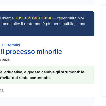
Chiama
+39 335 669 3954
— reperibilità h24.
imediabile: il reato non è più perseguibile, e non
a: i termini
 il processo minorile
io 2026
 e' educativa, e questo cambia gli strumenti: la
ravita' del reato contestato.
026