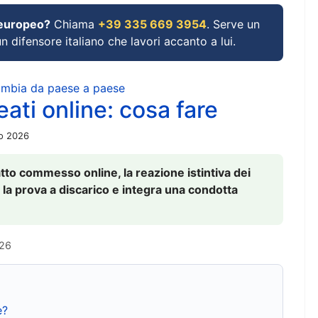
 europeo?
Chiama
+39 335 669 3954
. Serve un
un difensore italiano che lavori accanto a lui.
cambia da paese a paese
ati online: cosa fare
io 2026
to commesso online, la reazione istintiva dei
 la prova a discarico e integra una condotta
026
e?