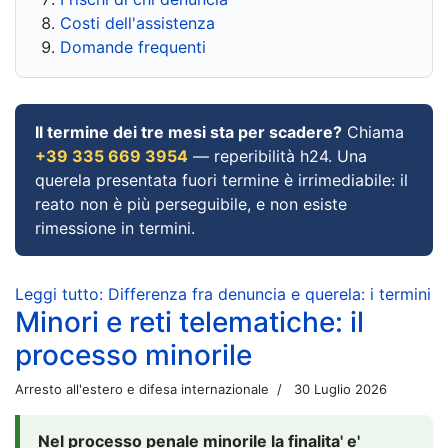
Costi dell'assistenza
Domande frequenti
Il termine dei tre mesi sta per scadere?
Chiama
+39 335 669 3954
— reperibilità h24. Una
querela presentata fuori termine è irrimediabile: il
reato non è più perseguibile, e non esiste
rimessione in termini.
Leggi tutto: Differenza fra denuncia e querela: i termini
Minori e reti telematiche: il
processo minorile
Arresto all'estero e difesa internazionale
30 Luglio 2026
Nel processo penale minorile la finalita' e'