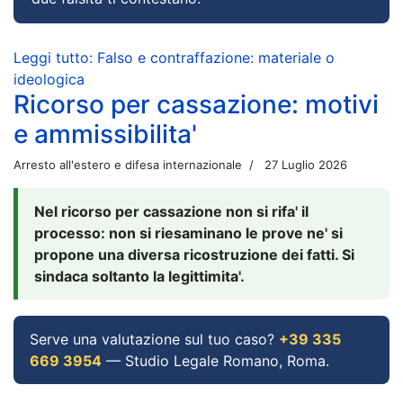
Leggi tutto: Falso e contraffazione: materiale o
ideologica
Ricorso per cassazione: motivi
e ammissibilita'
Arresto all'estero e difesa internazionale
27 Luglio 2026
Nel ricorso per cassazione non si rifa' il
processo: non si riesaminano le prove ne' si
propone una diversa ricostruzione dei fatti. Si
sindaca soltanto la legittimita'.
Serve una valutazione sul tuo caso?
+39 335
669 3954
— Studio Legale Romano, Roma.