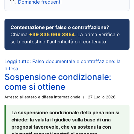
Domande frequenti
Contestazione per falso o contraffazione?
Chiama
+39 335 669 3954
. La prima verifica è
se ti contestino l'autenticità o il contenuto.
Leggi tutto: Falso documentale e contraffazione: la
difesa
Sospensione condizionale:
come si ottiene
Arresto all'estero e difesa internazionale
27 Luglio 2026
La sospensione condizionale della pena non si
chiede: la valuta il giudice sulla base di una
prognosi favorevole, che va sostenuta con
elementi concreti portati al processo.