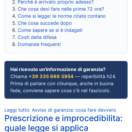
Perché è arrivato proprio adesso?
Che cosa devi fare nelle prime 72 ore?
Come si legge: le norme citate contano
Che cosa succede dopo
Come sapere se si è indagati
Costi della difesa
Domande frequenti
Hai ricevuto un'informazione di garanzia?
Chiama
+39 335 669 3954
— reperibilità h24.
Prima di parlare con chiunque, anche in buona
fede, conviene sapere cosa c'è nel fascicolo.
Leggi tutto: Avviso di garanzia: cosa fare davvero
Prescrizione e improcedibilita:
quale legge si applica