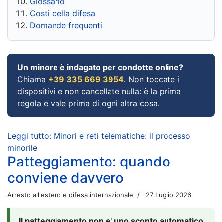
Glossario
Costi della difesa
Domande frequenti
Un minore è indagato per condotte online?
Chiama
+39 335 669 3954
. Non toccate i
dispositivi e non cancellate nulla: è la prima
regola e vale prima di ogni altra cosa.
Leggi tutto: Minori e reti telematiche: il processo
minorile
Patteggiamento: quando
conviene davvero
Arresto all'estero e difesa internazionale
27 Luglio 2026
Il patteggiamento non e' uno sconto automatico