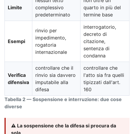
nessun tetto
non oltre un
Limite
complessivo
quarto in più del
predeterminato
termine base
interrogatorio,
rinvio per
decreto di
impedimento,
Esempi
citazione,
rogatoria
sentenza di
internazionale
condanna
controllare che il
controllare che
Verifica
rinvio sia davvero
l'atto sia fra quelli
difensiva
imputabile alla
tipizzati dall'art.
difesa
160
Tabella 2 — Sospensione e interruzione: due cose
diverse
⚠️ La sospensione che la difesa si procura da
sola