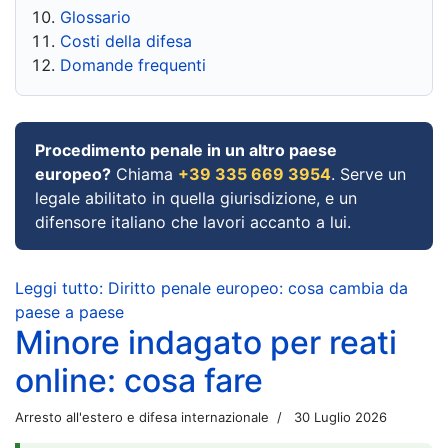
Glossario
Costi della difesa
Domande frequenti
Procedimento penale in un altro paese
europeo?
Chiama
+39 335 669 3954
. Serve un
legale abilitato in quella giurisdizione, e un
difensore italiano che lavori accanto a lui.
Leggi tutto: Diritto penale europeo: cosa cambia da
paese a paese
Minore indagato per reati
online: cosa fare
Arresto all'estero e difesa internazionale
30 Luglio 2026