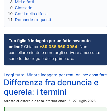
Miti e fatti
Glossario
Costi della difesa
Domande frequenti
Tuo figlio è indagato per un fatto avvenuto
online?
Chiama
+39 335 669 3954
. Non
cancellare niente e non fargli scrivere a nessuno:
sono le due regole delle prime ore.
Leggi tutto: Minore indagato per reati online: cosa fare
Differenza fra denuncia e
querela: i termini
Arresto all'estero e difesa internazionale
27 Luglio 2026