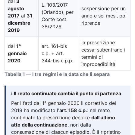
dal
3
L. 103/2017
agosto
sospensione per un
(Orlando), per
2017
al
31
anno e sei mesi, poi
Corte cost.
dicembre
riprende
38/2026
2019
la prescrizione
dal
1°
art. 161-bis
cessa; subentrano i
gennaio
c.p. + art.
termini di
2020
344-bis c.p.p.
improcedibilità
Tabella 1 — I tre regimi e la data che li separa
ℹ️ Il reato continuato cambia il punto di partenza
Per i fatti dal 1° gennaio 2020 il correttivo del
2019 ha modificato l'
art. 158 c.p.
: nel reato
continuato la prescrizione decorre
dall'ultimo
atto della continuazione
, non dalla
consumazione di ciascun episodio. È il ripristino