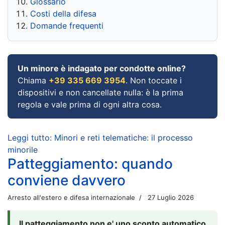
Glossario
Costi della difesa
Domande frequenti
Un minore è indagato per condotte online?
Chiama
+39 335 669 3954
. Non toccate i
dispositivi e non cancellate nulla: è la prima
regola e vale prima di ogni altra cosa.
Leggi tutto: Minori e reti telematiche: il processo
minorile
Patteggiamento: quando
conviene davvero
Arresto all'estero e difesa internazionale
27 Luglio 2026
Il patteggiamento non e' uno sconto automatico