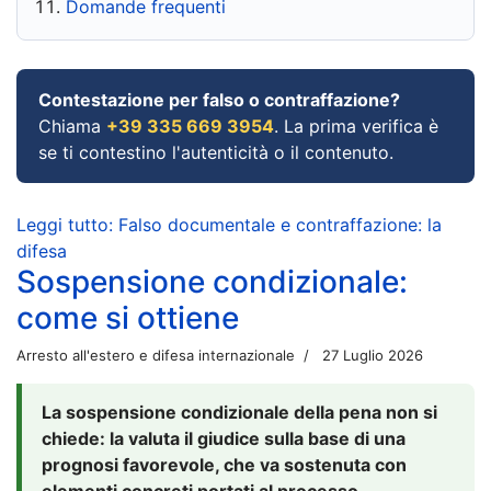
Domande frequenti
Contestazione per falso o contraffazione?
Chiama
+39 335 669 3954
. La prima verifica è
se ti contestino l'autenticità o il contenuto.
Leggi tutto: Falso documentale e contraffazione: la
difesa
Sospensione condizionale:
come si ottiene
Arresto all'estero e difesa internazionale
27 Luglio 2026
La sospensione condizionale della pena non si
chiede: la valuta il giudice sulla base di una
prognosi favorevole, che va sostenuta con
elementi concreti portati al processo.