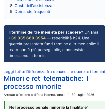
Costi dell'assistenza
Domande frequenti
Il termine dei tre mesi sta per scadere?
Chiama
+39 335 669 3954
— reperibilità h24. Una
querela presentata fuori termine è irrimediabile: il
reato non è più perseguibile, e non esiste
rimessione in termini.
Leggi tutto: Differenza fra denuncia e querela: i termini
Minori e reti telematiche: il
processo minorile
Arresto all'estero e difesa internazionale
30 Luglio 2026
Nel processo penale minorile la finalita' e'