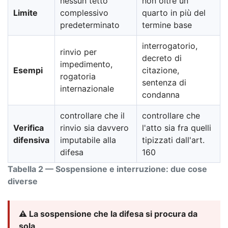
nessun tetto
non oltre un
Limite
complessivo
quarto in più del
predeterminato
termine base
interrogatorio,
rinvio per
decreto di
impedimento,
Esempi
citazione,
rogatoria
sentenza di
internazionale
condanna
controllare che il
controllare che
Verifica
rinvio sia davvero
l'atto sia fra quelli
difensiva
imputabile alla
tipizzati dall'art.
difesa
160
Tabella 2 — Sospensione e interruzione: due cose
diverse
⚠️ La sospensione che la difesa si procura da
sola