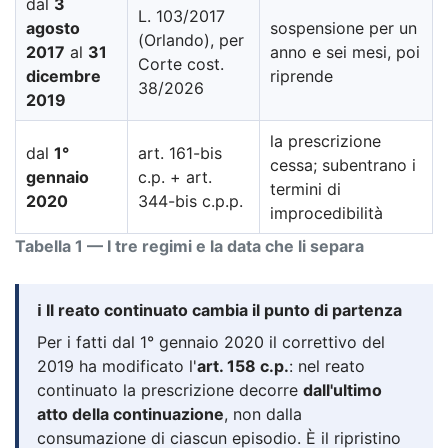
dal
3
L. 103/2017
agosto
sospensione per un
(Orlando), per
2017
al
31
anno e sei mesi, poi
Corte cost.
dicembre
riprende
38/2026
2019
la prescrizione
dal
1°
art. 161-bis
cessa; subentrano i
gennaio
c.p. + art.
termini di
2020
344-bis c.p.p.
improcedibilità
Tabella 1 — I tre regimi e la data che li separa
ℹ️ Il reato continuato cambia il punto di partenza
Per i fatti dal 1° gennaio 2020 il correttivo del
2019 ha modificato l'
art. 158 c.p.
: nel reato
continuato la prescrizione decorre
dall'ultimo
atto della continuazione
, non dalla
consumazione di ciascun episodio. È il ripristino