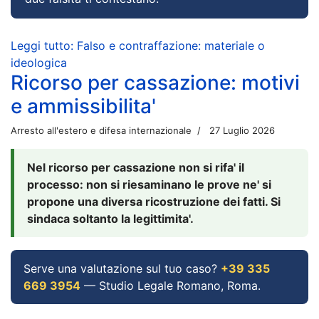
Leggi tutto: Falso e contraffazione: materiale o
ideologica
Ricorso per cassazione: motivi
e ammissibilita'
Arresto all'estero e difesa internazionale
27 Luglio 2026
Nel ricorso per cassazione non si rifa' il
processo: non si riesaminano le prove ne' si
propone una diversa ricostruzione dei fatti. Si
sindaca soltanto la legittimita'.
Serve una valutazione sul tuo caso?
+39 335
669 3954
— Studio Legale Romano, Roma.