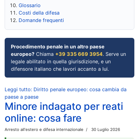
Glossario
Costi della difesa
Domande frequenti
Procedimento penale in un altro paese
europeo?
Chiama
+39 335 669 3954
. Serve un
legale abilitato in quella giurisdizione, e un
difensore italiano che lavori accanto a lui.
Leggi tutto: Diritto penale europeo: cosa cambia da
paese a paese
Minore indagato per reati
online: cosa fare
Arresto all'estero e difesa internazionale
30 Luglio 2026