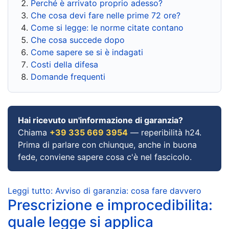
Perché è arrivato proprio adesso?
Che cosa devi fare nelle prime 72 ore?
Come si legge: le norme citate contano
Che cosa succede dopo
Come sapere se si è indagati
Costi della difesa
Domande frequenti
Hai ricevuto un'informazione di garanzia?
Chiama
+39 335 669 3954
— reperibilità h24.
Prima di parlare con chiunque, anche in buona
fede, conviene sapere cosa c'è nel fascicolo.
Leggi tutto: Avviso di garanzia: cosa fare davvero
Prescrizione e improcedibilita:
quale legge si applica