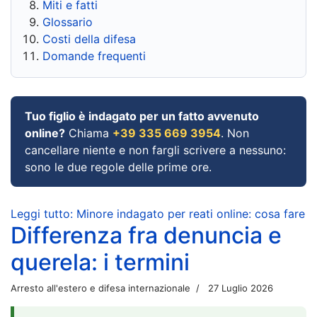
Miti e fatti
Glossario
Costi della difesa
Domande frequenti
Tuo figlio è indagato per un fatto avvenuto
online?
Chiama
+39 335 669 3954
. Non
cancellare niente e non fargli scrivere a nessuno:
sono le due regole delle prime ore.
Leggi tutto: Minore indagato per reati online: cosa fare
Differenza fra denuncia e
querela: i termini
Arresto all'estero e difesa internazionale
27 Luglio 2026