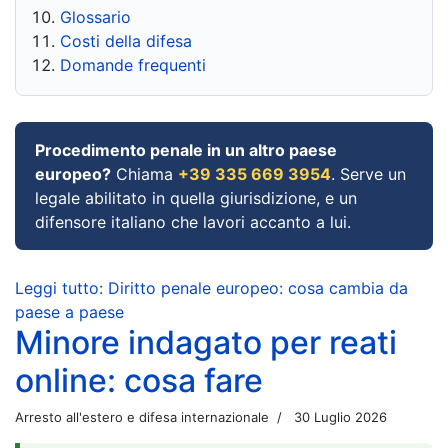
Glossario
Costi della difesa
Domande frequenti
Procedimento penale in un altro paese
europeo?
Chiama
+39 335 669 3954
. Serve un
legale abilitato in quella giurisdizione, e un
difensore italiano che lavori accanto a lui.
Leggi tutto: Diritto penale europeo: cosa cambia da
paese a paese
Minore indagato per reati
online: cosa fare
Arresto all'estero e difesa internazionale
30 Luglio 2026