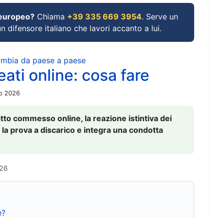
 europeo?
Chiama
+39 335 669 3954
. Serve un
un difensore italiano che lavori accanto a lui.
cambia da paese a paese
ati online: cosa fare
io 2026
to commesso online, la reazione istintiva dei
 la prova a discarico e integra una condotta
026
e?