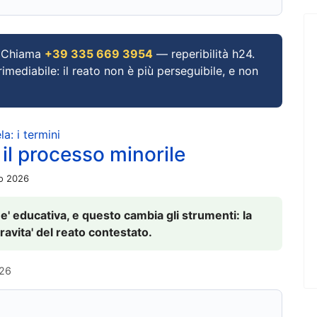
Chiama
+39 335 669 3954
— reperibilità h24.
imediabile: il reato non è più perseguibile, e non
a: i termini
 il processo minorile
io 2026
 e' educativa, e questo cambia gli strumenti: la
ravita' del reato contestato.
026