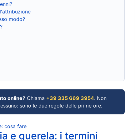
renni?
l'attribuzione
tesso modo?
?
uto online?
Chiama
+39 335 669 3954
. Non
 nessuno: sono le due regole delle prime ore.
e: cosa fare
a e querela: i termini