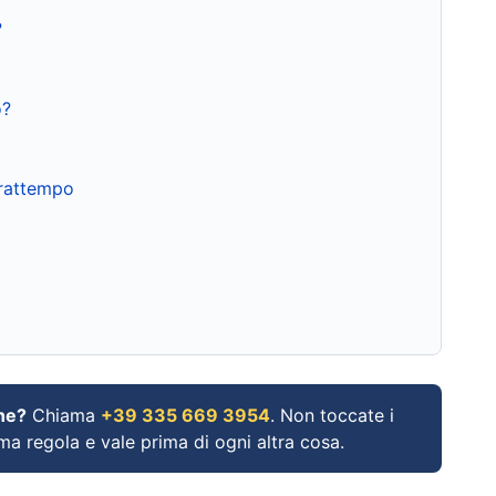
?
o?
frattempo
ne?
Chiama
+39 335 669 3954
. Non toccate i
ima regola e vale prima di ogni altra cosa.