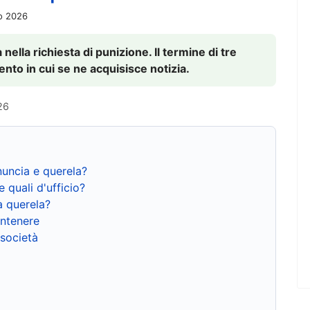
io 2026
nella richiesta di punizione. Il termine di tre
to in cui se ne acquisisce notizia.
26
nuncia e querela?
e quali d'ufficio?
a querela?
ntenere
 società