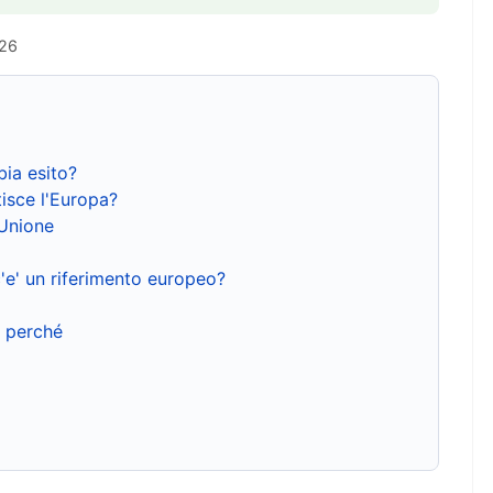
026
bia esito?
isce l'Europa?
'Unione
'e' un riferimento europeo?
e perché