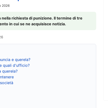
io 2026
nella richiesta di punizione. Il termine di tre
to in cui se ne acquisisce notizia.
26
nuncia e querela?
e quali d'ufficio?
a querela?
ntenere
 società