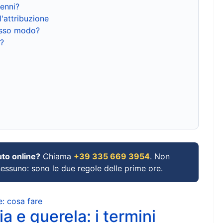
renni?
l'attribuzione
tesso modo?
?
uto online?
Chiama
+39 335 669 3954
. Non
 nessuno: sono le due regole delle prime ore.
e: cosa fare
a e querela: i termini