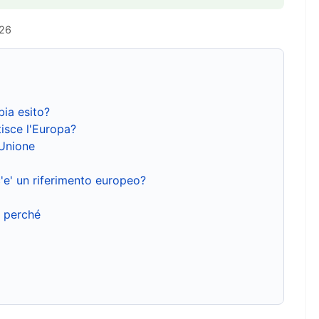
026
bia esito?
isce l'Europa?
'Unione
'e' un riferimento europeo?
e perché