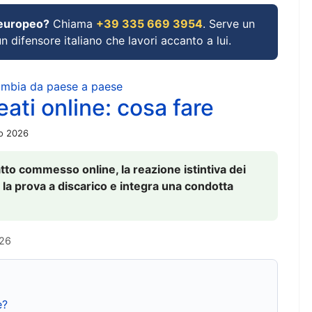
 europeo?
Chiama
+39 335 669 3954
. Serve un
un difensore italiano che lavori accanto a lui.
cambia da paese a paese
ati online: cosa fare
io 2026
to commesso online, la reazione istintiva dei
 la prova a discarico e integra una condotta
026
e?