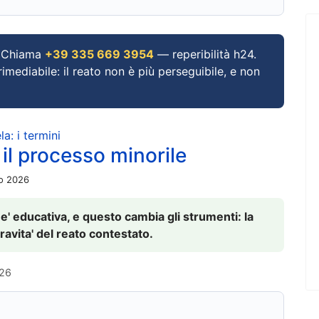
Chiama
+39 335 669 3954
— reperibilità h24.
imediabile: il reato non è più perseguibile, e non
a: i termini
 il processo minorile
io 2026
 e' educativa, e questo cambia gli strumenti: la
ravita' del reato contestato.
026