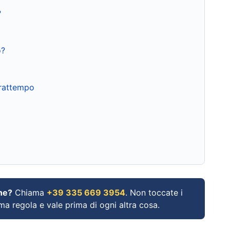
?
o?
frattempo
ne?
Chiama
+39 335 669 3954
. Non toccate i
ima regola e vale prima di ogni altra cosa.