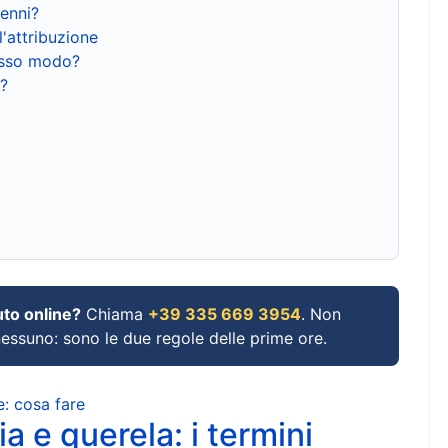
renni?
l'attribuzione
tesso modo?
?
uto online?
Chiama
+39 335 669 3954
. Non
 nessuno: sono le due regole delle prime ore.
e: cosa fare
a e querela: i termini