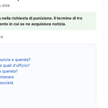
io 2026
nella richiesta di punizione. Il termine di tre
to in cui se ne acquisisce notizia.
26
nuncia e querela?
e quali d'ufficio?
a querela?
ntenere
 società