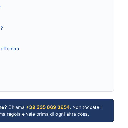
?
o?
frattempo
ne?
Chiama
+39 335 669 3954
. Non toccate i
ima regola e vale prima di ogni altra cosa.