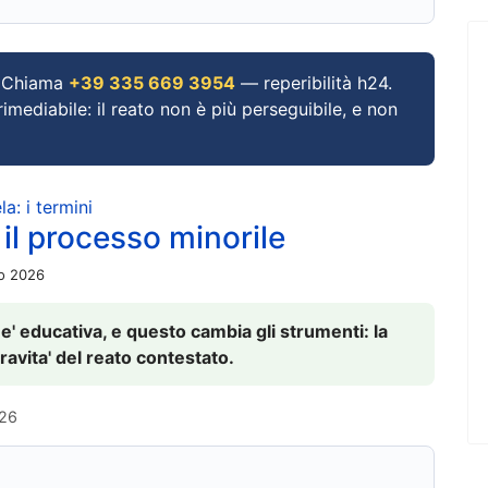
Chiama
+39 335 669 3954
— reperibilità h24.
imediabile: il reato non è più perseguibile, e non
a: i termini
 il processo minorile
io 2026
 e' educativa, e questo cambia gli strumenti: la
ravita' del reato contestato.
026