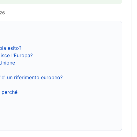
026
bia esito?
isce l'Europa?
'Unione
'e' un riferimento europeo?
e perché