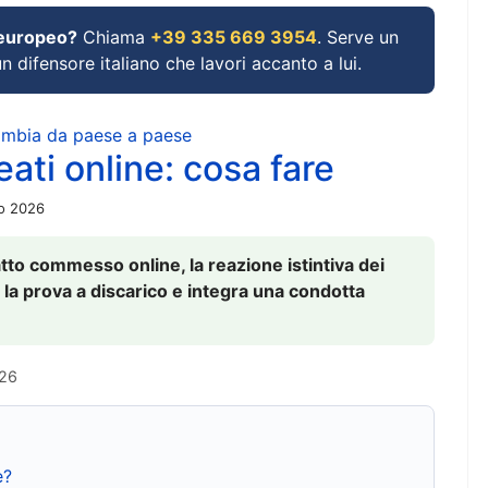
 europeo?
Chiama
+39 335 669 3954
. Serve un
un difensore italiano che lavori accanto a lui.
cambia da paese a paese
ati online: cosa fare
io 2026
to commesso online, la reazione istintiva dei
 la prova a discarico e integra una condotta
026
e?