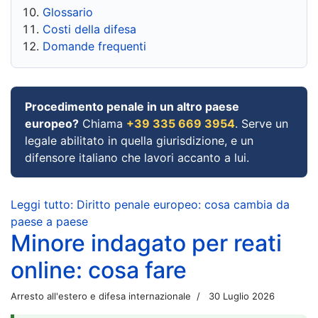
Glossario
Costi della difesa
Domande frequenti
Procedimento penale in un altro paese
europeo?
Chiama
+39 335 669 3954
. Serve un
legale abilitato in quella giurisdizione, e un
difensore italiano che lavori accanto a lui.
Leggi tutto: Diritto penale europeo: cosa cambia da
paese a paese
Minore indagato per reati
online: cosa fare
Arresto all'estero e difesa internazionale
30 Luglio 2026