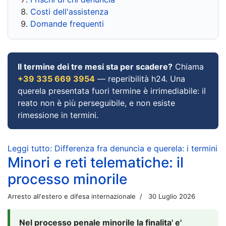
Costi dell'assistenza
Domande frequenti
Il termine dei tre mesi sta per scadere?
Chiama
+39 335 669 3954
— reperibilità h24. Una
querela presentata fuori termine è irrimediabile: il
reato non è più perseguibile, e non esiste
rimessione in termini.
Leggi tutto: Differenza fra denuncia e querela: i termini
Minori e reti telematiche: il
processo minorile
Arresto all'estero e difesa internazionale
30 Luglio 2026
Nel processo penale minorile la finalita' e'