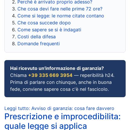
Perché è arrivato proprio adesso?
Che cosa devi fare nelle prime 72 ore?
Come si legge: le norme citate contano
Che cosa succede dopo
Come sapere se si è indagati
Costi della difesa
Domande frequenti
Hai ricevuto un'informazione di garanzia?
Chiama
+39 335 669 3954
— reperibilità h24.
Prima di parlare con chiunque, anche in buona
fede, conviene sapere cosa c'è nel fascicolo.
Leggi tutto: Avviso di garanzia: cosa fare davvero
Prescrizione e improcedibilita:
quale legge si applica