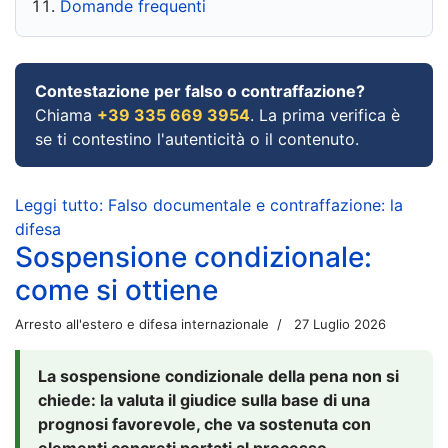
Domande frequenti
Contestazione per falso o contraffazione?
Chiama
+39 335 669 3954
. La prima verifica è
se ti contestino l'autenticità o il contenuto.
Leggi tutto: Falso documentale e contraffazione: la
difesa
Sospensione condizionale:
come si ottiene
Arresto all'estero e difesa internazionale
27 Luglio 2026
La sospensione condizionale della pena non si
chiede: la valuta il giudice sulla base di una
prognosi favorevole, che va sostenuta con
elementi concreti portati al processo.