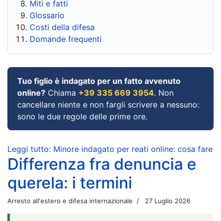
Miti e fatti
Glossario
Costi della difesa
Domande frequenti
Tuo figlio è indagato per un fatto avvenuto
online?
Chiama
+39 335 669 3954
. Non
cancellare niente e non fargli scrivere a nessuno:
sono le due regole delle prime ore.
Leggi tutto: Minore indagato per reati online: cosa fare
Differenza fra denuncia e
querela: i termini
Arresto all'estero e difesa internazionale
27 Luglio 2026