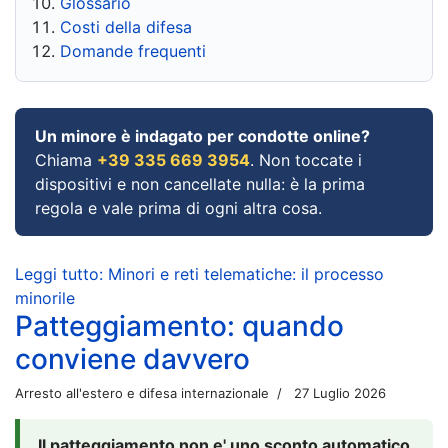
Glossario
Costi della difesa
Domande frequenti
Un minore è indagato per condotte online?
Chiama
+39 335 669 3954
. Non toccate i
dispositivi e non cancellate nulla: è la prima
regola e vale prima di ogni altra cosa.
Leggi tutto: Minori e reti telematiche: il processo
minorile
Patteggiamento: quando
conviene davvero
Arresto all'estero e difesa internazionale
27 Luglio 2026
Il patteggiamento non e' uno sconto automatico