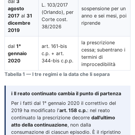
dal
3
L. 103/2017
agosto
sospensione per un
(Orlando), per
2017
al
31
anno e sei mesi, poi
Corte cost.
dicembre
riprende
38/2026
2019
la prescrizione
dal
1°
art. 161-bis
cessa; subentrano i
gennaio
c.p. + art.
termini di
2020
344-bis c.p.p.
improcedibilità
Tabella 1 — I tre regimi e la data che li separa
ℹ️ Il reato continuato cambia il punto di partenza
Per i fatti dal 1° gennaio 2020 il correttivo del
2019 ha modificato l'
art. 158 c.p.
: nel reato
continuato la prescrizione decorre
dall'ultimo
atto della continuazione
, non dalla
consumazione di ciascun episodio. È il ripristino