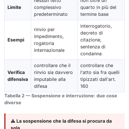
nessun tetto
non oltre un
Limite
complessivo
quarto in più del
predeterminato
termine base
interrogatorio,
rinvio per
decreto di
impedimento,
Esempi
citazione,
rogatoria
sentenza di
internazionale
condanna
controllare che il
controllare che
Verifica
rinvio sia davvero
l'atto sia fra quelli
difensiva
imputabile alla
tipizzati dall'art.
difesa
160
Tabella 2 — Sospensione e interruzione: due cose
diverse
⚠️ La sospensione che la difesa si procura da
sola