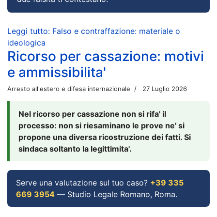
Leggi tutto: Falso e contraffazione: materiale o
ideologica
Ricorso per cassazione: motivi
e ammissibilita'
Arresto all'estero e difesa internazionale
27 Luglio 2026
Nel ricorso per cassazione non si rifa' il
processo: non si riesaminano le prove ne' si
propone una diversa ricostruzione dei fatti. Si
sindaca soltanto la legittimita'.
Serve una valutazione sul tuo caso?
+39 335
669 3954
— Studio Legale Romano, Roma.