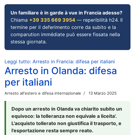
Un familiare è in garde à vue in Francia adesso?
Chiama
+39 335 669 3954
— reperibilità h24. Il
termine per il deferimento corre da subito e la
comparution immédiate può essere fissata nella
stessa giornata.
Leggi tutto: Arresto in Francia: difesa per italiani
Arresto in Olanda: difesa
per italiani
Arresto all'estero e difesa internazionale
13 Marzo 2025
Dopo un arresto in Olanda va chiarito subito un
equivoco: la tolleranza non equivale a liceita'.
L'acquisto tollerato non giustifica il trasporto, e
l'esportazione resta sempre reato.