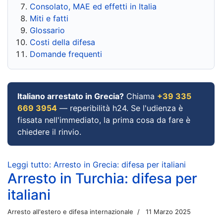
Consolato, MAE ed effetti in Italia
Miti e fatti
Glossario
Costi della difesa
Domande frequenti
Italiano arrestato in Grecia?
Chiama
+39 335
669 3954
— reperibilità h24. Se l'udienza è
fissata nell'immediato, la prima cosa da fare è
chiedere il rinvio.
Leggi tutto: Arresto in Grecia: difesa per italiani
Arresto in Turchia: difesa per
italiani
Arresto all'estero e difesa internazionale
11 Marzo 2025