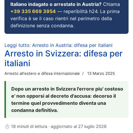
Italiano indagato o arrestato in Austria?
Chiama
+39 335 669 3954
— reperibilità h24. La prima
verifica è se il caso rientri nel perimetro della
definizione senza condanna.
Leggi tutto: Arresto in Austria: difesa per italiani
Arresto in Svizzera: difesa per
italiani
Arresto all'estero e difesa internazionale
13 Marzo 2025
Dopo un arresto in Svizzera l'errore piu' costoso
e' non opporsi al decreto d'accusa: decorso il
termine quel provvedimento diventa una
condanna definitiva.
⏱ 18 minuti di lettura · aggiornato al
27 luglio 2026