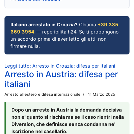
Italiano arrestato in Croazia?
Chiama
+39 335
669 3954
— reperibilità h24. Se ti propongono
un accordo prima di aver letto gli atti, non
firmare nulla.
Leggi tutto: Arresto in Croazia: difesa per italiani
Arresto in Austria: difesa per
italiani
Arresto all'estero e difesa internazionale
11 Marzo 2025
Dopo un arresto in Austria la domanda decisiva
non e' quanto si rischia ma se il caso rientri nella
Diversion, che definisce senza condanna ne'
iscrizione nel casellario.