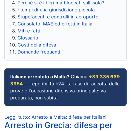
Perché si è liberi ma bloccati sull'isola?
I tempi di una giurisdizione piccola
Stupefacenti e controlli in aeroporto
Consolato, MAE ed effetti in Italia
Miti e fatti
Glossario
Costi della difesa
Domande frequenti
Italiano arrestato a Malta?
Chiama
+39 335 669
3954
— reperibilità h24. La fase di raccolta delle
prove è l'occasione difensiva principale: va
preparata, non subita.
Leggi tutto: Arresto a Malta: difesa per italiani
Arresto in Grecia: difesa per