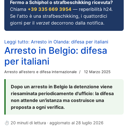
Fermo a Schiphol o strafbeschikking ricevuta?
Chiama
+39 335 669 3954
— reperibilità h24.
Se l'atto è una strafbeschikking, i quattordici
giorni per il
verzet
decorrono dalla notifica.
Leggi tutto: Arresto in Olanda: difesa per italiani
Arresto in Belgio: difesa
per italiani
Arresto all'estero e difesa internazionale
12 Marzo 2025
Dopo un arresto in Belgio la detenzione viene
riesaminata periodicamente d'ufficio: la difesa
non attende un'istanza ma costruisce una
proposta a ogni verifica.
⏱ 20 minuti di lettura · aggiornato al
28 luglio 2026