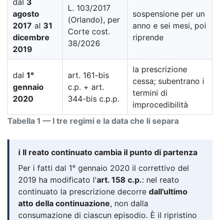
dal
3
L. 103/2017
agosto
sospensione per un
(Orlando), per
2017
al
31
anno e sei mesi, poi
Corte cost.
dicembre
riprende
38/2026
2019
la prescrizione
dal
1°
art. 161-bis
cessa; subentrano i
gennaio
c.p. + art.
termini di
2020
344-bis c.p.p.
improcedibilità
Tabella 1 — I tre regimi e la data che li separa
ℹ️ Il reato continuato cambia il punto di partenza
Per i fatti dal 1° gennaio 2020 il correttivo del
2019 ha modificato l'
art. 158 c.p.
: nel reato
continuato la prescrizione decorre
dall'ultimo
atto della continuazione
, non dalla
consumazione di ciascun episodio. È il ripristino