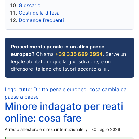
Glossario
Costi della difesa
Domande frequenti
Procedimento penale in un altro paese
europeo?
Chiama
+39 335 669 3954
. Serve un
legale abilitato in quella giurisdizione, e un
difensore italiano che lavori accanto a lui.
Leggi tutto: Diritto penale europeo: cosa cambia da
paese a paese
Minore indagato per reati
online: cosa fare
Arresto all'estero e difesa internazionale
30 Luglio 2026