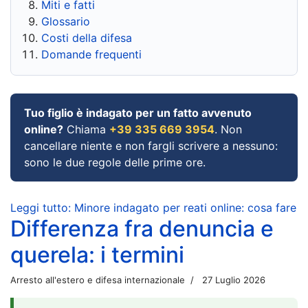
Miti e fatti
Glossario
Costi della difesa
Domande frequenti
Tuo figlio è indagato per un fatto avvenuto
online?
Chiama
+39 335 669 3954
. Non
cancellare niente e non fargli scrivere a nessuno:
sono le due regole delle prime ore.
Leggi tutto: Minore indagato per reati online: cosa fare
Differenza fra denuncia e
querela: i termini
Arresto all'estero e difesa internazionale
27 Luglio 2026