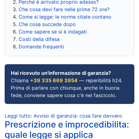
Perché è arrivato proprio adesso?
Che cosa devi fare nelle prime 72 ore?
Come si legge: le norme citate contano
Che cosa succede dopo
Come sapere se si è indagati
Costi della difesa
Domande frequenti
Hai ricevuto un'informazione di garanzia?
Chiama
+39 335 669 3954
— reperibilità h24.
Prima di parlare con chiunque, anche in buona
fede, conviene sapere cosa c'è nel fascicolo.
Leggi tutto: Avviso di garanzia: cosa fare davvero
Prescrizione e improcedibilita:
quale legge si applica