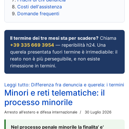
Costi dell'assistenza
Domande frequenti
Il termine dei tre mesi sta per scadere?
Chiama
+39 335 669 3954
— reperibilità h24. Una
querela presentata fuori termine è irrimediabile: il
reato non è più perseguibile, e non esiste
rimessione in termini.
Leggi tutto: Differenza fra denuncia e querela: i termini
Minori e reti telematiche: il
processo minorile
Arresto all'estero e difesa internazionale
30 Luglio 2026
Nel processo penale minorile la finalita' e'