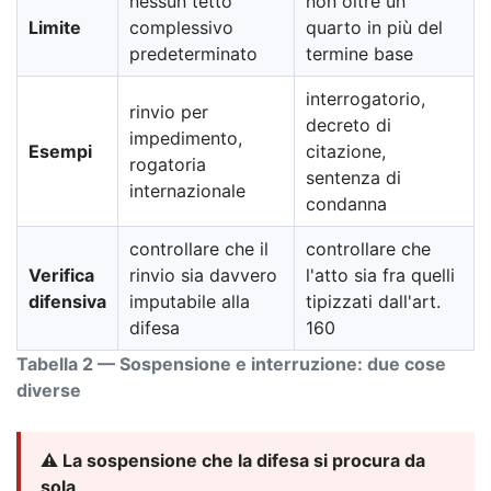
nessun tetto
non oltre un
Limite
complessivo
quarto in più del
predeterminato
termine base
interrogatorio,
rinvio per
decreto di
impedimento,
Esempi
citazione,
rogatoria
sentenza di
internazionale
condanna
controllare che il
controllare che
Verifica
rinvio sia davvero
l'atto sia fra quelli
difensiva
imputabile alla
tipizzati dall'art.
difesa
160
Tabella 2 — Sospensione e interruzione: due cose
diverse
⚠️ La sospensione che la difesa si procura da
sola