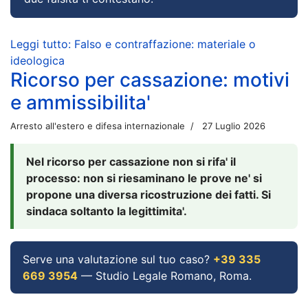
Leggi tutto: Falso e contraffazione: materiale o
ideologica
Ricorso per cassazione: motivi
e ammissibilita'
Arresto all'estero e difesa internazionale
27 Luglio 2026
Nel ricorso per cassazione non si rifa' il
processo: non si riesaminano le prove ne' si
propone una diversa ricostruzione dei fatti. Si
sindaca soltanto la legittimita'.
Serve una valutazione sul tuo caso?
+39 335
669 3954
— Studio Legale Romano, Roma.