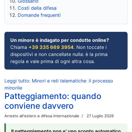
Glossario
Costi della difesa
Domande frequenti
Un minore è indagato per condotte online?
Chiama
+39 335 669 3954
. Non toccate i
dispositivi e non cancellate nulla: è la prima
regola e vale prima di ogni altra cosa.
Leggi tutto: Minori e reti telematiche: il processo
minorile
Patteggiamento: quando
conviene davvero
Arresto all'estero e difesa internazionale
27 Luglio 2026
Il patteggiamento non e' uno sconto automatico