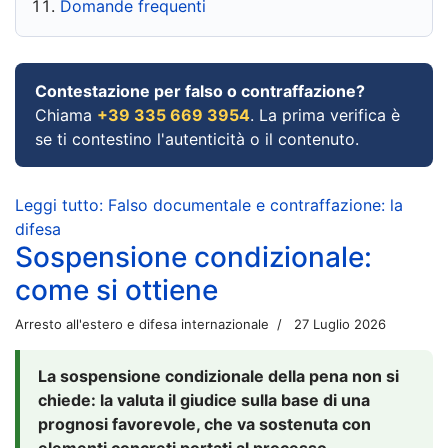
Domande frequenti
Contestazione per falso o contraffazione?
Chiama
+39 335 669 3954
. La prima verifica è
se ti contestino l'autenticità o il contenuto.
Leggi tutto: Falso documentale e contraffazione: la
difesa
Sospensione condizionale:
come si ottiene
Arresto all'estero e difesa internazionale
27 Luglio 2026
La sospensione condizionale della pena non si
chiede: la valuta il giudice sulla base di una
prognosi favorevole, che va sostenuta con
elementi concreti portati al processo.