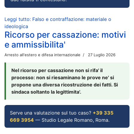
Leggi tutto: Falso e contraffazione: materiale o
ideologica
Ricorso per cassazione: motivi
e ammissibilita'
Arresto all'estero e difesa internazionale
27 Luglio 2026
Nel ricorso per cassazione non si rifa' il
processo: non si riesaminano le prove ne' si
propone una diversa ricostruzione dei fatti. Si
sindaca soltanto la legittimita'.
Serve una valutazione sul tuo caso?
+39 335
669 3954
— Studio Legale Romano, Roma.