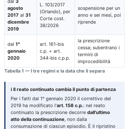
dal
3
L. 103/2017
agosto
sospensione per un
(Orlando), per
2017
al
31
anno e sei mesi, poi
Corte cost.
dicembre
riprende
38/2026
2019
la prescrizione
dal
1°
art. 161-bis
cessa; subentrano i
gennaio
c.p. + art.
termini di
2020
344-bis c.p.p.
improcedibilità
Tabella 1 — I tre regimi e la data che li separa
ℹ️ Il reato continuato cambia il punto di partenza
Per i fatti dal 1° gennaio 2020 il correttivo del
2019 ha modificato l'
art. 158 c.p.
: nel reato
continuato la prescrizione decorre
dall'ultimo
atto della continuazione
, non dalla
consumazione di ciascun episodio. È il ripristino