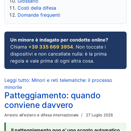
Glossario
Costi della difesa
Domande frequenti
Un minore è indagato per condotte online?
Chiama
+39 335 669 3954
. Non toccate i
dispositivi e non cancellate nulla: è la prima
regola e vale prima di ogni altra cosa.
Leggi tutto: Minori e reti telematiche: il processo
minorile
Patteggiamento: quando
conviene davvero
Arresto all'estero e difesa internazionale
27 Luglio 2026
Il patteggiamento non e' uno sconto automatico