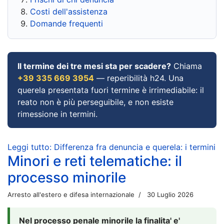
Costi dell'assistenza
Domande frequenti
Il termine dei tre mesi sta per scadere?
Chiama
+39 335 669 3954
— reperibilità h24. Una
querela presentata fuori termine è irrimediabile: il
reato non è più perseguibile, e non esiste
rimessione in termini.
Leggi tutto: Differenza fra denuncia e querela: i termini
Minori e reti telematiche: il
processo minorile
Arresto all'estero e difesa internazionale
30 Luglio 2026
Nel processo penale minorile la finalita' e'