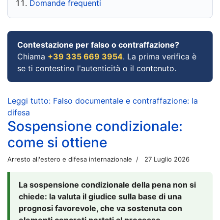
Domande frequenti
Contestazione per falso o contraffazione?
Chiama
+39 335 669 3954
. La prima verifica è
se ti contestino l'autenticità o il contenuto.
Leggi tutto: Falso documentale e contraffazione: la
difesa
Sospensione condizionale:
come si ottiene
Arresto all'estero e difesa internazionale
27 Luglio 2026
La sospensione condizionale della pena non si
chiede: la valuta il giudice sulla base di una
prognosi favorevole, che va sostenuta con
elementi concreti portati al processo.