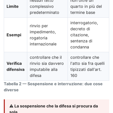
nessun tetto
non oltre un
Limite
complessivo
quarto in più del
predeterminato
termine base
interrogatorio,
rinvio per
decreto di
impedimento,
Esempi
citazione,
rogatoria
sentenza di
internazionale
condanna
controllare che il
controllare che
Verifica
rinvio sia davvero
l'atto sia fra quelli
difensiva
imputabile alla
tipizzati dall'art.
difesa
160
Tabella 2 — Sospensione e interruzione: due cose
diverse
⚠️ La sospensione che la difesa si procura da
sola