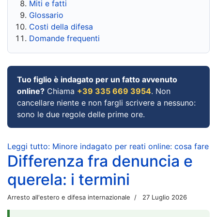
Miti e fatti
Glossario
Costi della difesa
Domande frequenti
Tuo figlio è indagato per un fatto avvenuto
online?
Chiama
+39 335 669 3954
. Non
cancellare niente e non fargli scrivere a nessuno:
sono le due regole delle prime ore.
Leggi tutto: Minore indagato per reati online: cosa fare
Differenza fra denuncia e
querela: i termini
Arresto all'estero e difesa internazionale
27 Luglio 2026