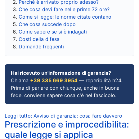
Perché è arrivato proprio adesso?
Che cosa devi fare nelle prime 72 ore?
Come si legge: le norme citate contano
Che cosa succede dopo
Come sapere se si è indagati
Costi della difesa
Domande frequenti
Hai ricevuto un'informazione di garanzia?
Chiama
+39 335 669 3954
— reperibilità h24.
Prima di parlare con chiunque, anche in buona
fede, conviene sapere cosa c'è nel fascicolo.
Leggi tutto: Avviso di garanzia: cosa fare davvero
Prescrizione e improcedibilita:
quale legge si applica