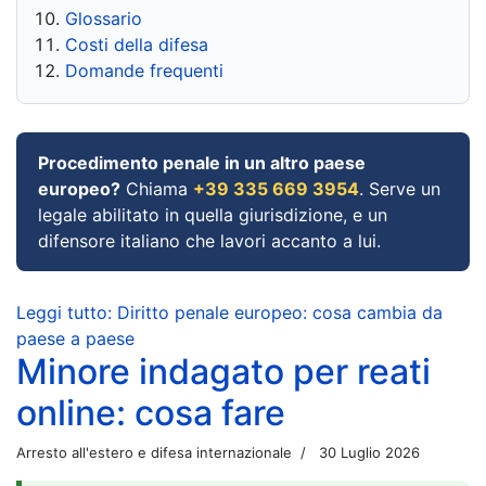
Glossario
Costi della difesa
Domande frequenti
Procedimento penale in un altro paese
europeo?
Chiama
+39 335 669 3954
. Serve un
legale abilitato in quella giurisdizione, e un
difensore italiano che lavori accanto a lui.
Leggi tutto: Diritto penale europeo: cosa cambia da
paese a paese
Minore indagato per reati
online: cosa fare
Arresto all'estero e difesa internazionale
30 Luglio 2026