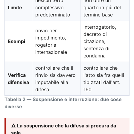
nessun tetto
non oltre un
Limite
complessivo
quarto in più del
predeterminato
termine base
interrogatorio,
rinvio per
decreto di
impedimento,
Esempi
citazione,
rogatoria
sentenza di
internazionale
condanna
controllare che il
controllare che
Verifica
rinvio sia davvero
l'atto sia fra quelli
difensiva
imputabile alla
tipizzati dall'art.
difesa
160
Tabella 2 — Sospensione e interruzione: due cose
diverse
⚠️ La sospensione che la difesa si procura da
sola