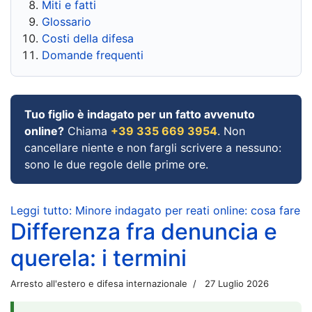
Miti e fatti
Glossario
Costi della difesa
Domande frequenti
Tuo figlio è indagato per un fatto avvenuto
online?
Chiama
+39 335 669 3954
. Non
cancellare niente e non fargli scrivere a nessuno:
sono le due regole delle prime ore.
Leggi tutto: Minore indagato per reati online: cosa fare
Differenza fra denuncia e
querela: i termini
Arresto all'estero e difesa internazionale
27 Luglio 2026