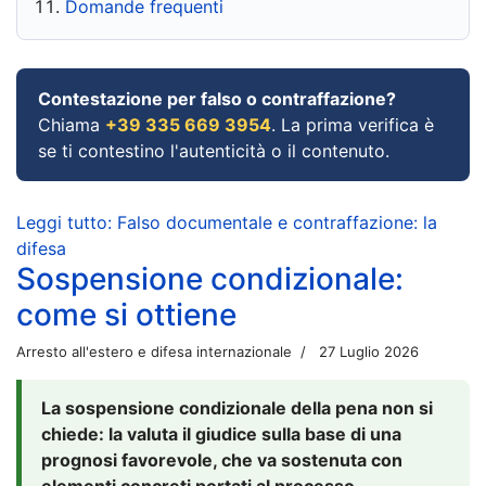
Domande frequenti
Contestazione per falso o contraffazione?
Chiama
+39 335 669 3954
. La prima verifica è
se ti contestino l'autenticità o il contenuto.
Leggi tutto: Falso documentale e contraffazione: la
difesa
Sospensione condizionale:
come si ottiene
Arresto all'estero e difesa internazionale
27 Luglio 2026
La sospensione condizionale della pena non si
chiede: la valuta il giudice sulla base di una
prognosi favorevole, che va sostenuta con
elementi concreti portati al processo.