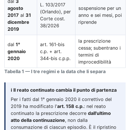
dal
3
L. 103/2017
agosto
sospensione per un
(Orlando), per
2017
al
31
anno e sei mesi, poi
Corte cost.
dicembre
riprende
38/2026
2019
la prescrizione
dal
1°
art. 161-bis
cessa; subentrano i
gennaio
c.p. + art.
termini di
2020
344-bis c.p.p.
improcedibilità
Tabella 1 — I tre regimi e la data che li separa
ℹ️ Il reato continuato cambia il punto di partenza
Per i fatti dal 1° gennaio 2020 il correttivo del
2019 ha modificato l'
art. 158 c.p.
: nel reato
continuato la prescrizione decorre
dall'ultimo
atto della continuazione
, non dalla
consumazione di ciascun episodio. È il ripristino