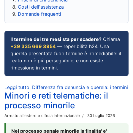
Costi dell'assistenza
Domande frequenti
Il termine dei tre mesi sta per scadere?
Chiama
+39 335 669 3954
— reperibilità h24. Una
querela presentata fuori termine è irrimediabile: il
reato non è più perseguibile, e non esiste
rimessione in termini.
Leggi tutto: Differenza fra denuncia e querela: i termini
Minori e reti telematiche: il
processo minorile
Arresto all'estero e difesa internazionale
30 Luglio 2026
Nel processo penale minorile la finalita' e'