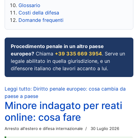
Glossario
Costi della difesa
Domande frequenti
Procedimento penale in un altro paese
europeo?
Chiama
+39 335 669 3954
. Serve un
legale abilitato in quella giurisdizione, e un
difensore italiano che lavori accanto a lui.
Leggi tutto: Diritto penale europeo: cosa cambia da
paese a paese
Minore indagato per reati
online: cosa fare
Arresto all'estero e difesa internazionale
30 Luglio 2026