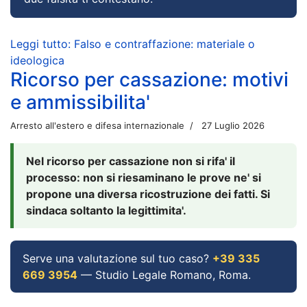
Leggi tutto: Falso e contraffazione: materiale o
ideologica
Ricorso per cassazione: motivi
e ammissibilita'
Arresto all'estero e difesa internazionale
27 Luglio 2026
Nel ricorso per cassazione non si rifa' il
processo: non si riesaminano le prove ne' si
propone una diversa ricostruzione dei fatti. Si
sindaca soltanto la legittimita'.
Serve una valutazione sul tuo caso?
+39 335
669 3954
— Studio Legale Romano, Roma.