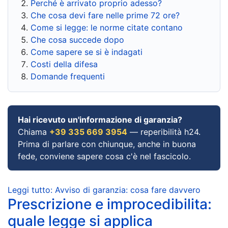
Perché è arrivato proprio adesso?
Che cosa devi fare nelle prime 72 ore?
Come si legge: le norme citate contano
Che cosa succede dopo
Come sapere se si è indagati
Costi della difesa
Domande frequenti
Hai ricevuto un'informazione di garanzia?
Chiama
+39 335 669 3954
— reperibilità h24.
Prima di parlare con chiunque, anche in buona
fede, conviene sapere cosa c'è nel fascicolo.
Leggi tutto: Avviso di garanzia: cosa fare davvero
Prescrizione e improcedibilita:
quale legge si applica