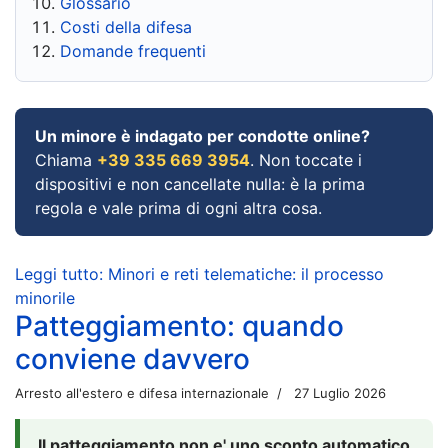
Glossario
Costi della difesa
Domande frequenti
Un minore è indagato per condotte online?
Chiama
+39 335 669 3954
. Non toccate i
dispositivi e non cancellate nulla: è la prima
regola e vale prima di ogni altra cosa.
Leggi tutto: Minori e reti telematiche: il processo
minorile
Patteggiamento: quando
conviene davvero
Arresto all'estero e difesa internazionale
27 Luglio 2026
Il patteggiamento non e' uno sconto automatico