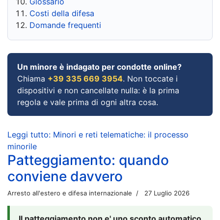
Glossario
Costi della difesa
Domande frequenti
Un minore è indagato per condotte online?
Chiama
+39 335 669 3954
. Non toccate i
dispositivi e non cancellate nulla: è la prima
regola e vale prima di ogni altra cosa.
Leggi tutto: Minori e reti telematiche: il processo
minorile
Patteggiamento: quando
conviene davvero
Arresto all'estero e difesa internazionale
27 Luglio 2026
Il patteggiamento non e' uno sconto automatico