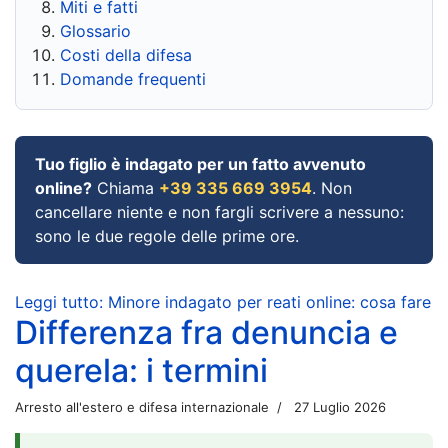
Miti e fatti
Glossario
Costi della difesa
Domande frequenti
Tuo figlio è indagato per un fatto avvenuto
online?
Chiama
+39 335 669 3954
. Non
cancellare niente e non fargli scrivere a nessuno:
sono le due regole delle prime ore.
Leggi tutto: Minore indagato per reati online: cosa fare
Differenza fra denuncia e
querela: i termini
Arresto all'estero e difesa internazionale
27 Luglio 2026