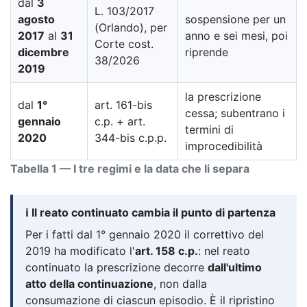
dal
3
L. 103/2017
agosto
sospensione per un
(Orlando), per
2017
al
31
anno e sei mesi, poi
Corte cost.
dicembre
riprende
38/2026
2019
la prescrizione
dal
1°
art. 161-bis
cessa; subentrano i
gennaio
c.p. + art.
termini di
2020
344-bis c.p.p.
improcedibilità
Tabella 1 — I tre regimi e la data che li separa
ℹ️ Il reato continuato cambia il punto di partenza
Per i fatti dal 1° gennaio 2020 il correttivo del
2019 ha modificato l'
art. 158 c.p.
: nel reato
continuato la prescrizione decorre
dall'ultimo
atto della continuazione
, non dalla
consumazione di ciascun episodio. È il ripristino