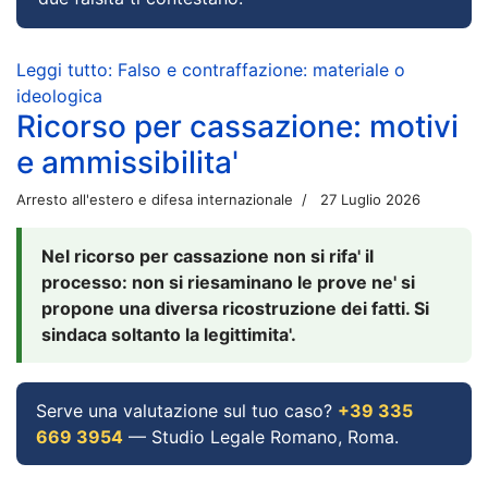
Leggi tutto: Falso e contraffazione: materiale o
ideologica
Ricorso per cassazione: motivi
e ammissibilita'
Arresto all'estero e difesa internazionale
27 Luglio 2026
Nel ricorso per cassazione non si rifa' il
processo: non si riesaminano le prove ne' si
propone una diversa ricostruzione dei fatti. Si
sindaca soltanto la legittimita'.
Serve una valutazione sul tuo caso?
+39 335
669 3954
— Studio Legale Romano, Roma.