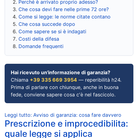
Perché è arrivato proprio adesso?
Che cosa devi fare nelle prime 72 ore?
Come si legge: le norme citate contano
Che cosa succede dopo
Come sapere se si è indagati
Costi della difesa
Domande frequenti
Hai ricevuto un'informazione di garanzia?
Chiama
+39 335 669 3954
— reperibilità h24.
Prima di parlare con chiunque, anche in buona
fede, conviene sapere cosa c'è nel fascicolo.
Leggi tutto: Avviso di garanzia: cosa fare davvero
Prescrizione e improcedibilita:
quale legge si applica