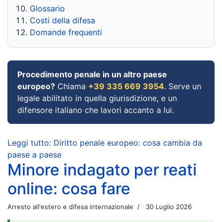
Glossario
Costi della difesa
Domande frequenti
Procedimento penale in un altro paese
europeo?
Chiama
+39 335 669 3954
. Serve un
legale abilitato in quella giurisdizione, e un
difensore italiano che lavori accanto a lui.
Leggi tutto: Diritto penale europeo: cosa cambia da
paese a paese
Minore indagato per reati
online: cosa fare
Arresto all'estero e difesa internazionale
30 Luglio 2026