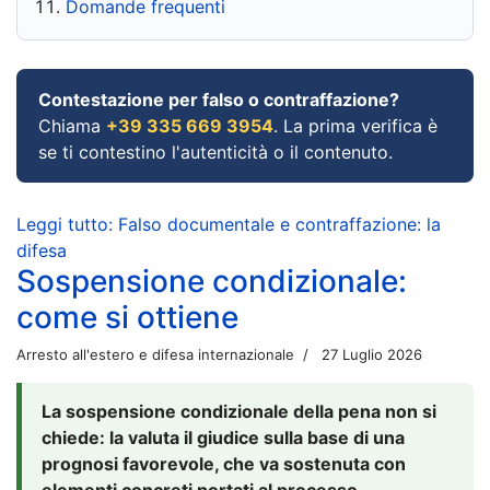
Domande frequenti
Contestazione per falso o contraffazione?
Chiama
+39 335 669 3954
. La prima verifica è
se ti contestino l'autenticità o il contenuto.
Leggi tutto: Falso documentale e contraffazione: la
difesa
Sospensione condizionale:
come si ottiene
Arresto all'estero e difesa internazionale
27 Luglio 2026
La sospensione condizionale della pena non si
chiede: la valuta il giudice sulla base di una
prognosi favorevole, che va sostenuta con
elementi concreti portati al processo.