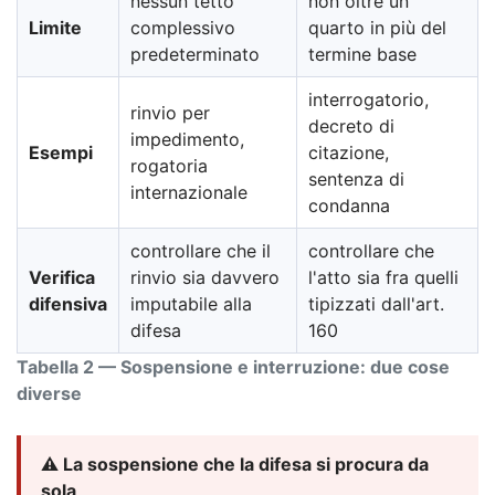
nessun tetto
non oltre un
Limite
complessivo
quarto in più del
predeterminato
termine base
interrogatorio,
rinvio per
decreto di
impedimento,
Esempi
citazione,
rogatoria
sentenza di
internazionale
condanna
controllare che il
controllare che
Verifica
rinvio sia davvero
l'atto sia fra quelli
difensiva
imputabile alla
tipizzati dall'art.
difesa
160
Tabella 2 — Sospensione e interruzione: due cose
diverse
⚠️ La sospensione che la difesa si procura da
sola