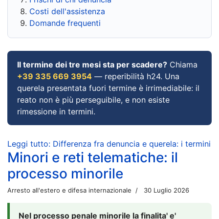
Costi dell'assistenza
Domande frequenti
Il termine dei tre mesi sta per scadere?
Chiama
+39 335 669 3954
— reperibilità h24. Una
querela presentata fuori termine è irrimediabile: il
reato non è più perseguibile, e non esiste
rimessione in termini.
Leggi tutto: Differenza fra denuncia e querela: i termini
Minori e reti telematiche: il
processo minorile
Arresto all'estero e difesa internazionale
30 Luglio 2026
Nel processo penale minorile la finalita' e'