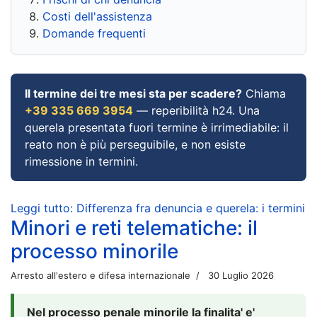
Costi dell'assistenza
Domande frequenti
Il termine dei tre mesi sta per scadere?
Chiama
+39 335 669 3954
— reperibilità h24. Una
querela presentata fuori termine è irrimediabile: il
reato non è più perseguibile, e non esiste
rimessione in termini.
Leggi tutto: Differenza fra denuncia e querela: i termini
Minori e reti telematiche: il
processo minorile
Arresto all'estero e difesa internazionale
30 Luglio 2026
Nel processo penale minorile la finalita' e'