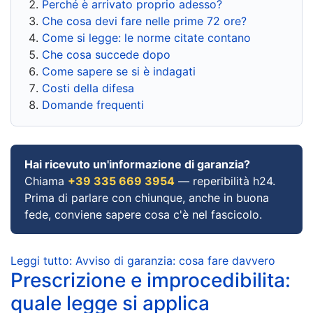
Perché è arrivato proprio adesso?
Che cosa devi fare nelle prime 72 ore?
Come si legge: le norme citate contano
Che cosa succede dopo
Come sapere se si è indagati
Costi della difesa
Domande frequenti
Hai ricevuto un'informazione di garanzia?
Chiama
+39 335 669 3954
— reperibilità h24.
Prima di parlare con chiunque, anche in buona
fede, conviene sapere cosa c'è nel fascicolo.
Leggi tutto: Avviso di garanzia: cosa fare davvero
Prescrizione e improcedibilita:
quale legge si applica