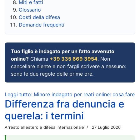
Miti e fatti
Glossario
Costi della difesa
Domande frequenti
Tuo figlio è indagato per un fatto avvenuto
online?
Chiama
+39 335 669 3954
. Non
cancellare niente e non fargli scrivere a nessuno:
sono le due regole delle prime ore.
Leggi tutto: Minore indagato per reati online: cosa fare
Differenza fra denuncia e
querela: i termini
Arresto all'estero e difesa internazionale
27 Luglio 2026