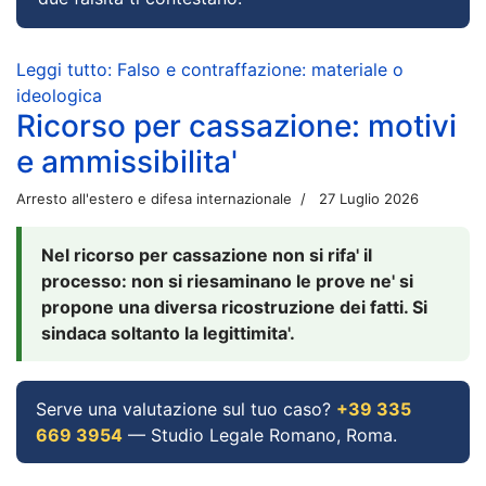
Leggi tutto: Falso e contraffazione: materiale o
ideologica
Ricorso per cassazione: motivi
e ammissibilita'
Arresto all'estero e difesa internazionale
27 Luglio 2026
Nel ricorso per cassazione non si rifa' il
processo: non si riesaminano le prove ne' si
propone una diversa ricostruzione dei fatti. Si
sindaca soltanto la legittimita'.
Serve una valutazione sul tuo caso?
+39 335
669 3954
— Studio Legale Romano, Roma.