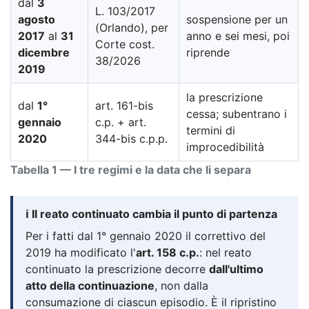
dal
3
L. 103/2017
agosto
sospensione per un
(Orlando), per
2017
al
31
anno e sei mesi, poi
Corte cost.
dicembre
riprende
38/2026
2019
la prescrizione
dal
1°
art. 161-bis
cessa; subentrano i
gennaio
c.p. + art.
termini di
2020
344-bis c.p.p.
improcedibilità
Tabella 1 — I tre regimi e la data che li separa
ℹ️ Il reato continuato cambia il punto di partenza
Per i fatti dal 1° gennaio 2020 il correttivo del
2019 ha modificato l'
art. 158 c.p.
: nel reato
continuato la prescrizione decorre
dall'ultimo
atto della continuazione
, non dalla
consumazione di ciascun episodio. È il ripristino