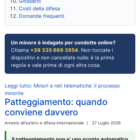
Glossario
Costi della difesa
Domande frequenti
Un minore è indagato per condotte online?
Chiama
+39 335 669 3954
. Non toccate i
dispositivi e non cancellate nulla: è la prima
regola e vale prima di ogni altra cosa.
Leggi tutto: Minori e reti telematiche: il processo
minorile
Patteggiamento: quando
conviene davvero
Arresto all'estero e difesa internazionale
27 Luglio 2026
Il patteggiamento non e' uno sconto automatico