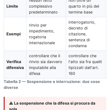
nessun tetto
non oltre un
Limite
complessivo
quarto in più del
predeterminato
termine base
interrogatorio,
rinvio per
decreto di
impedimento,
Esempi
citazione,
rogatoria
sentenza di
internazionale
condanna
controllare che il
controllare che
Verifica
rinvio sia davvero
l'atto sia fra quelli
difensiva
imputabile alla
tipizzati dall'art.
difesa
160
Tabella 2 — Sospensione e interruzione: due cose
diverse
⚠️ La sospensione che la difesa si procura da
sola