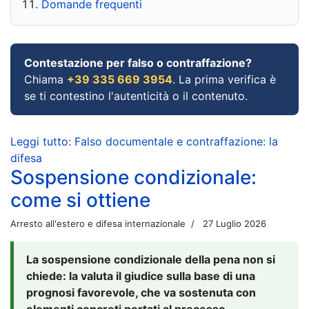
Domande frequenti
Contestazione per falso o contraffazione?
Chiama
+39 335 669 3954
. La prima verifica è
se ti contestino l'autenticità o il contenuto.
Leggi tutto: Falso documentale e contraffazione: la
difesa
Sospensione condizionale:
come si ottiene
Arresto all'estero e difesa internazionale
27 Luglio 2026
La sospensione condizionale della pena non si
chiede: la valuta il giudice sulla base di una
prognosi favorevole, che va sostenuta con
elementi concreti portati al processo.