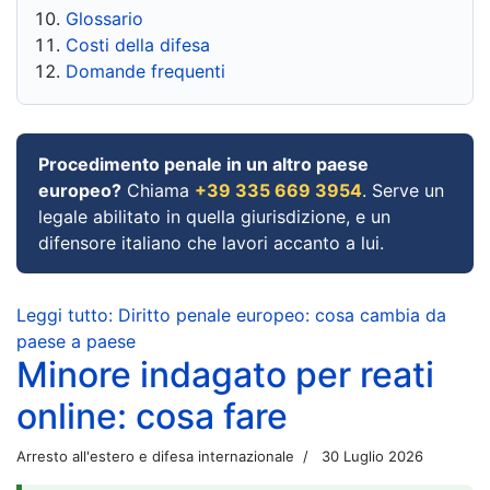
Glossario
Costi della difesa
Domande frequenti
Procedimento penale in un altro paese
europeo?
Chiama
+39 335 669 3954
. Serve un
legale abilitato in quella giurisdizione, e un
difensore italiano che lavori accanto a lui.
Leggi tutto: Diritto penale europeo: cosa cambia da
paese a paese
Minore indagato per reati
online: cosa fare
Arresto all'estero e difesa internazionale
30 Luglio 2026