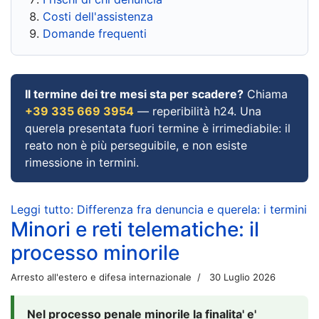
Costi dell'assistenza
Domande frequenti
Il termine dei tre mesi sta per scadere?
Chiama
+39 335 669 3954
— reperibilità h24. Una
querela presentata fuori termine è irrimediabile: il
reato non è più perseguibile, e non esiste
rimessione in termini.
Leggi tutto: Differenza fra denuncia e querela: i termini
Minori e reti telematiche: il
processo minorile
Arresto all'estero e difesa internazionale
30 Luglio 2026
Nel processo penale minorile la finalita' e'