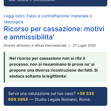
Leggi tutto: Falso e contraffazione: materiale o
ideologica
Ricorso per cassazione: motivi
e ammissibilita'
Arresto all'estero e difesa internazionale
27 Luglio 2026
Nel ricorso per cassazione non si rifa' il
processo: non si riesaminano le prove ne' si
propone una diversa ricostruzione dei fatti. Si
sindaca soltanto la legittimita'.
Serve una valutazione sul tuo caso?
+39 335
669 3954
— Studio Legale Romano, Roma.