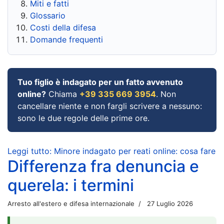
Miti e fatti
Glossario
Costi della difesa
Domande frequenti
Tuo figlio è indagato per un fatto avvenuto
online?
Chiama
+39 335 669 3954
. Non
cancellare niente e non fargli scrivere a nessuno:
sono le due regole delle prime ore.
Leggi tutto: Minore indagato per reati online: cosa fare
Differenza fra denuncia e
querela: i termini
Arresto all'estero e difesa internazionale
27 Luglio 2026