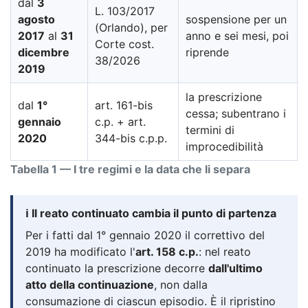
dal
3
L. 103/2017
agosto
sospensione per un
(Orlando), per
2017
al
31
anno e sei mesi, poi
Corte cost.
dicembre
riprende
38/2026
2019
la prescrizione
dal
1°
art. 161-bis
cessa; subentrano i
gennaio
c.p. + art.
termini di
2020
344-bis c.p.p.
improcedibilità
Tabella 1 — I tre regimi e la data che li separa
ℹ️ Il reato continuato cambia il punto di partenza
Per i fatti dal 1° gennaio 2020 il correttivo del
2019 ha modificato l'
art. 158 c.p.
: nel reato
continuato la prescrizione decorre
dall'ultimo
atto della continuazione
, non dalla
consumazione di ciascun episodio. È il ripristino