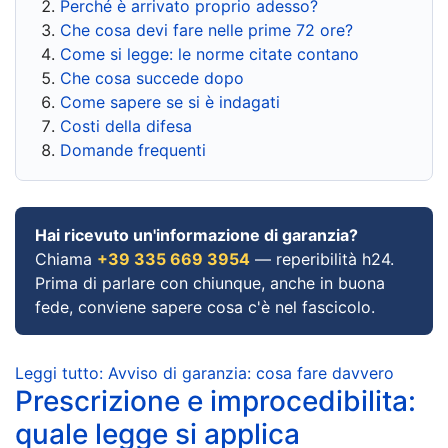
Perché è arrivato proprio adesso?
Che cosa devi fare nelle prime 72 ore?
Come si legge: le norme citate contano
Che cosa succede dopo
Come sapere se si è indagati
Costi della difesa
Domande frequenti
Hai ricevuto un'informazione di garanzia?
Chiama
+39 335 669 3954
— reperibilità h24.
Prima di parlare con chiunque, anche in buona
fede, conviene sapere cosa c'è nel fascicolo.
Leggi tutto: Avviso di garanzia: cosa fare davvero
Prescrizione e improcedibilita:
quale legge si applica