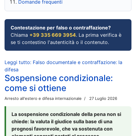
Domande frequenti
Contestazione per falso o contraffazione?
Chiama
+39 335 669 3954
. La prima verifica è
se ti contestino l'autenticità o il contenuto.
Leggi tutto: Falso documentale e contraffazione: la
difesa
Sospensione condizionale:
come si ottiene
Arresto all'estero e difesa internazionale
27 Luglio 2026
La sospensione condizionale della pena non si
chiede: la valuta il giudice sulla base di una
prognosi favorevole, che va sostenuta con
elementi concreti portati al processo.