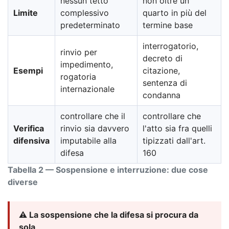
nessun tetto
non oltre un
Limite
complessivo
quarto in più del
predeterminato
termine base
interrogatorio,
rinvio per
decreto di
impedimento,
Esempi
citazione,
rogatoria
sentenza di
internazionale
condanna
controllare che il
controllare che
Verifica
rinvio sia davvero
l'atto sia fra quelli
difensiva
imputabile alla
tipizzati dall'art.
difesa
160
Tabella 2 — Sospensione e interruzione: due cose
diverse
⚠️ La sospensione che la difesa si procura da
sola