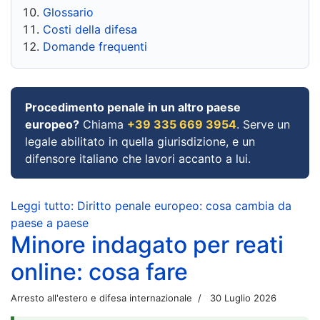
Glossario
Costi della difesa
Domande frequenti
Procedimento penale in un altro paese
europeo?
Chiama
+39 335 669 3954
. Serve un
legale abilitato in quella giurisdizione, e un
difensore italiano che lavori accanto a lui.
Leggi tutto: Diritto penale europeo: cosa cambia da
paese a paese
Minore indagato per reati
online: cosa fare
Arresto all'estero e difesa internazionale
30 Luglio 2026