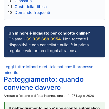
Glossario
Costi della difesa
Domande frequenti
Un minore è indagato per condotte online?
Chiama
+39 335 669 3954
. Non toccate i
dispositivi e non cancellate nulla: è la prima
regola e vale prima di ogni altra cosa.
Leggi tutto: Minori e reti telematiche: il processo
minorile
Patteggiamento: quando
conviene davvero
Arresto all'estero e difesa internazionale
27 Luglio 2026
Il patteggiamento non e' uno sconto automatico