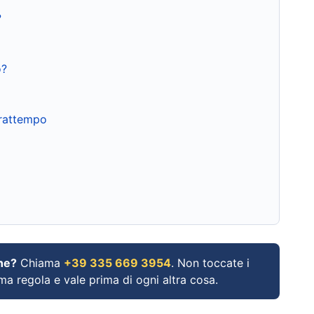
?
o?
frattempo
ne?
Chiama
+39 335 669 3954
. Non toccate i
ima regola e vale prima di ogni altra cosa.