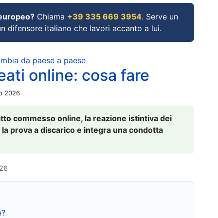
 europeo?
Chiama
+39 335 669 3954
. Serve un
un difensore italiano che lavori accanto a lui.
cambia da paese a paese
ati online: cosa fare
io 2026
to commesso online, la reazione istintiva dei
 la prova a discarico e integra una condotta
026
e?