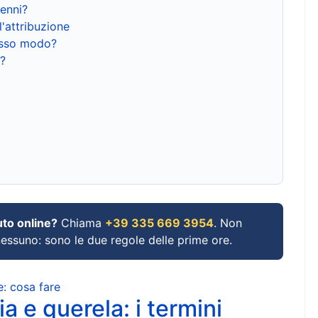
renni?
l'attribuzione
tesso modo?
?
uto online?
Chiama
+39 335 669 3954
. Non
 nessuno: sono le due regole delle prime ore.
e: cosa fare
a e querela: i termini