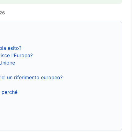
026
bia esito?
isce l'Europa?
'Unione
'e' un riferimento europeo?
e perché