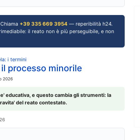
Chiama
+39 335 669 3954
— reperibilità h24.
imediabile: il reato non è più perseguibile, e non
a: i termini
 il processo minorile
io 2026
 e' educativa, e questo cambia gli strumenti: la
ravita' del reato contestato.
026