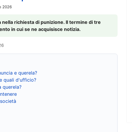
io 2026
nella richiesta di punizione. Il termine di tre
to in cui se ne acquisisce notizia.
26
nuncia e querela?
e quali d'ufficio?
a querela?
ntenere
 società