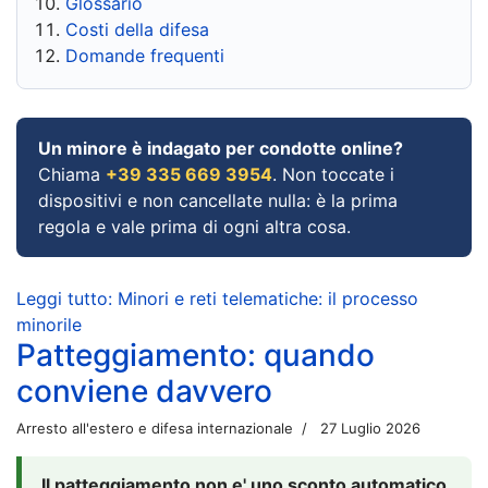
Glossario
Costi della difesa
Domande frequenti
Un minore è indagato per condotte online?
Chiama
+39 335 669 3954
. Non toccate i
dispositivi e non cancellate nulla: è la prima
regola e vale prima di ogni altra cosa.
Leggi tutto: Minori e reti telematiche: il processo
minorile
Patteggiamento: quando
conviene davvero
Arresto all'estero e difesa internazionale
27 Luglio 2026
Il patteggiamento non e' uno sconto automatico