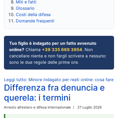
Miti e fatti
Glossario
Costi della difesa
Domande frequenti
Tuo figlio è indagato per un fatto avvenuto
online?
Chiama
+39 335 669 3954
. Non
cancellare niente e non fargli scrivere a nessuno:
sono le due regole delle prime ore.
Leggi tutto: Minore indagato per reati online: cosa fare
Differenza fra denuncia e
querela: i termini
Arresto all'estero e difesa internazionale
27 Luglio 2026