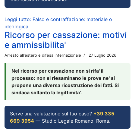
Leggi tutto: Falso e contraffazione: materiale o
ideologica
Ricorso per cassazione: motivi
e ammissibilita'
Arresto all'estero e difesa internazionale
27 Luglio 2026
Nel ricorso per cassazione non si rifa' il
processo: non si riesaminano le prove ne' si
propone una diversa ricostruzione dei fatti. Si
sindaca soltanto la legittimita'.
Serve una valutazione sul tuo caso?
+39 335
669 3954
— Studio Legale Romano, Roma.