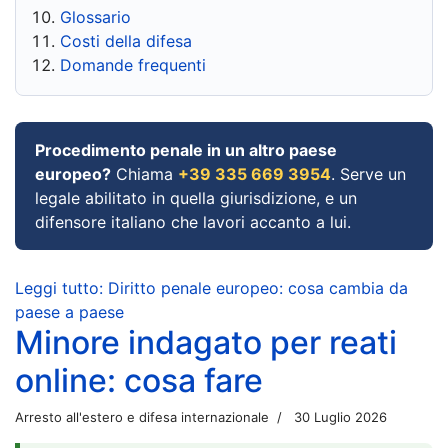
Glossario
Costi della difesa
Domande frequenti
Procedimento penale in un altro paese
europeo?
Chiama
+39 335 669 3954
. Serve un
legale abilitato in quella giurisdizione, e un
difensore italiano che lavori accanto a lui.
Leggi tutto: Diritto penale europeo: cosa cambia da
paese a paese
Minore indagato per reati
online: cosa fare
Arresto all'estero e difesa internazionale
30 Luglio 2026