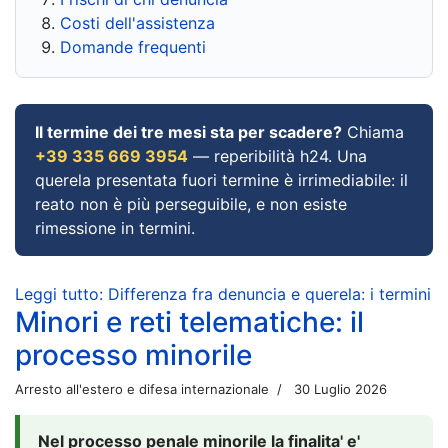
Costi dell'assistenza
Domande frequenti
Il termine dei tre mesi sta per scadere?
Chiama
+39 335 669 3954
— reperibilità h24. Una
querela presentata fuori termine è irrimediabile: il
reato non è più perseguibile, e non esiste
rimessione in termini.
Leggi tutto: Differenza fra denuncia e querela: i termini
Minori e reti telematiche: il
processo minorile
Arresto all'estero e difesa internazionale
30 Luglio 2026
Nel processo penale minorile la finalita' e'