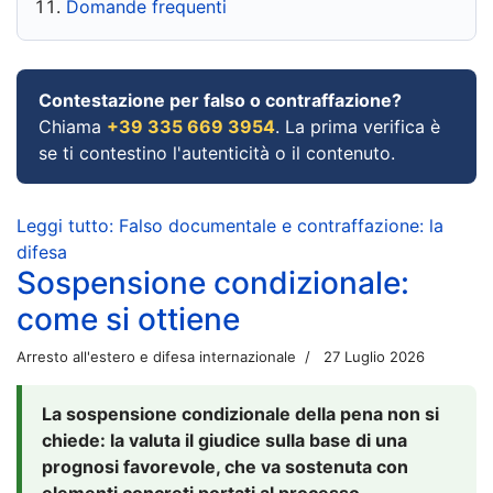
Domande frequenti
Contestazione per falso o contraffazione?
Chiama
+39 335 669 3954
. La prima verifica è
se ti contestino l'autenticità o il contenuto.
Leggi tutto: Falso documentale e contraffazione: la
difesa
Sospensione condizionale:
come si ottiene
Arresto all'estero e difesa internazionale
27 Luglio 2026
La sospensione condizionale della pena non si
chiede: la valuta il giudice sulla base di una
prognosi favorevole, che va sostenuta con
elementi concreti portati al processo.