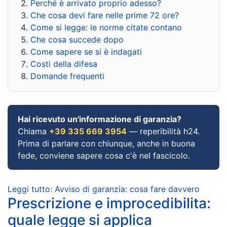
Perché è arrivato proprio adesso?
Che cosa devi fare nelle prime 72 ore?
Come si legge: le norme citate contano
Che cosa succede dopo
Come sapere se si è indagati
Costi della difesa
Domande frequenti
Hai ricevuto un'informazione di garanzia?
Chiama
+39 335 669 3954
— reperibilità h24.
Prima di parlare con chiunque, anche in buona
fede, conviene sapere cosa c'è nel fascicolo.
Leggi tutto: Avviso di garanzia: cosa fare davvero
Prescrizione e improcedibilita:
quale legge si applica