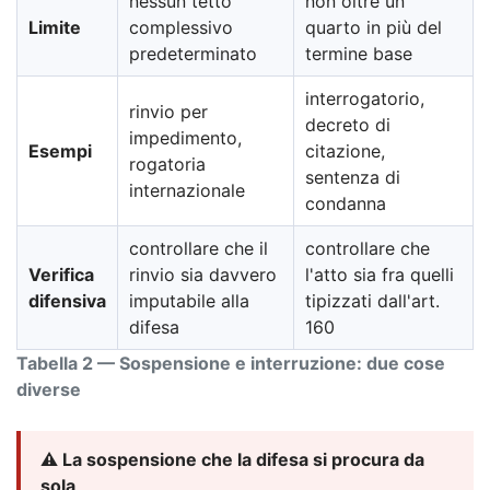
nessun tetto
non oltre un
Limite
complessivo
quarto in più del
predeterminato
termine base
interrogatorio,
rinvio per
decreto di
impedimento,
Esempi
citazione,
rogatoria
sentenza di
internazionale
condanna
controllare che il
controllare che
Verifica
rinvio sia davvero
l'atto sia fra quelli
difensiva
imputabile alla
tipizzati dall'art.
difesa
160
Tabella 2 — Sospensione e interruzione: due cose
diverse
⚠️ La sospensione che la difesa si procura da
sola