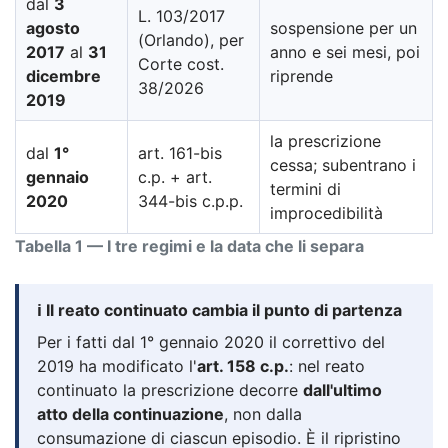
dal
3
L. 103/2017
agosto
sospensione per un
(Orlando), per
2017
al
31
anno e sei mesi, poi
Corte cost.
dicembre
riprende
38/2026
2019
la prescrizione
dal
1°
art. 161-bis
cessa; subentrano i
gennaio
c.p. + art.
termini di
2020
344-bis c.p.p.
improcedibilità
Tabella 1 — I tre regimi e la data che li separa
ℹ️ Il reato continuato cambia il punto di partenza
Per i fatti dal 1° gennaio 2020 il correttivo del
2019 ha modificato l'
art. 158 c.p.
: nel reato
continuato la prescrizione decorre
dall'ultimo
atto della continuazione
, non dalla
consumazione di ciascun episodio. È il ripristino