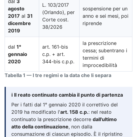
dal
3
L. 103/2017
agosto
sospensione per un
(Orlando), per
2017
al
31
anno e sei mesi, poi
Corte cost.
dicembre
riprende
38/2026
2019
la prescrizione
dal
1°
art. 161-bis
cessa; subentrano i
gennaio
c.p. + art.
termini di
2020
344-bis c.p.p.
improcedibilità
Tabella 1 — I tre regimi e la data che li separa
ℹ️ Il reato continuato cambia il punto di partenza
Per i fatti dal 1° gennaio 2020 il correttivo del
2019 ha modificato l'
art. 158 c.p.
: nel reato
continuato la prescrizione decorre
dall'ultimo
atto della continuazione
, non dalla
consumazione di ciascun episodio. È il ripristino