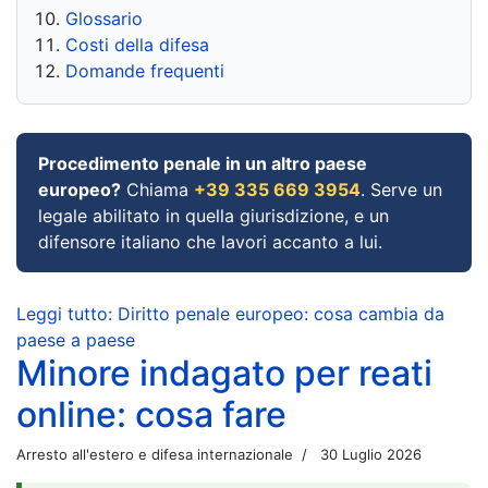
Glossario
Costi della difesa
Domande frequenti
Procedimento penale in un altro paese
europeo?
Chiama
+39 335 669 3954
. Serve un
legale abilitato in quella giurisdizione, e un
difensore italiano che lavori accanto a lui.
Leggi tutto: Diritto penale europeo: cosa cambia da
paese a paese
Minore indagato per reati
online: cosa fare
Arresto all'estero e difesa internazionale
30 Luglio 2026