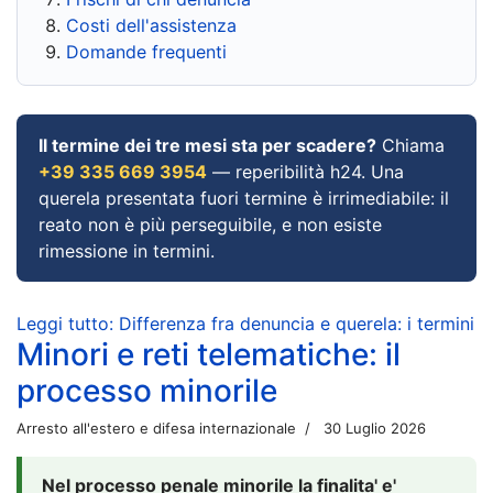
Costi dell'assistenza
Domande frequenti
Il termine dei tre mesi sta per scadere?
Chiama
+39 335 669 3954
— reperibilità h24. Una
querela presentata fuori termine è irrimediabile: il
reato non è più perseguibile, e non esiste
rimessione in termini.
Leggi tutto: Differenza fra denuncia e querela: i termini
Minori e reti telematiche: il
processo minorile
Arresto all'estero e difesa internazionale
30 Luglio 2026
Nel processo penale minorile la finalita' e'