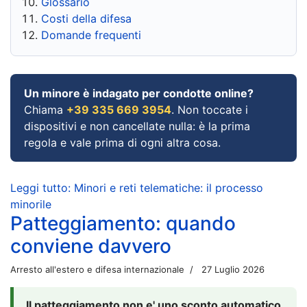
Glossario
Costi della difesa
Domande frequenti
Un minore è indagato per condotte online?
Chiama
+39 335 669 3954
. Non toccate i
dispositivi e non cancellate nulla: è la prima
regola e vale prima di ogni altra cosa.
Leggi tutto: Minori e reti telematiche: il processo
minorile
Patteggiamento: quando
conviene davvero
Arresto all'estero e difesa internazionale
27 Luglio 2026
Il patteggiamento non e' uno sconto automatico