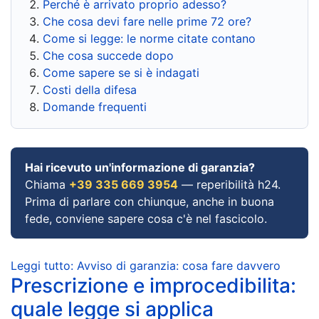
Perché è arrivato proprio adesso?
Che cosa devi fare nelle prime 72 ore?
Come si legge: le norme citate contano
Che cosa succede dopo
Come sapere se si è indagati
Costi della difesa
Domande frequenti
Hai ricevuto un'informazione di garanzia?
Chiama
+39 335 669 3954
— reperibilità h24.
Prima di parlare con chiunque, anche in buona
fede, conviene sapere cosa c'è nel fascicolo.
Leggi tutto: Avviso di garanzia: cosa fare davvero
Prescrizione e improcedibilita:
quale legge si applica