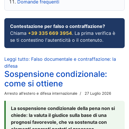
Domande frequenti
Contestazione per falso o contraffazione?
Chiama
+39 335 669 3954
. La prima verifica è
se ti contestino l'autenticità o il contenuto.
Leggi tutto: Falso documentale e contraffazione: la
difesa
Sospensione condizionale:
come si ottiene
Arresto all'estero e difesa internazionale
27 Luglio 2026
La sospensione condizionale della pena non si
chiede: la valuta il giudice sulla base di una
prognosi favorevole, che va sostenuta con
elementi concreti portati al processo.