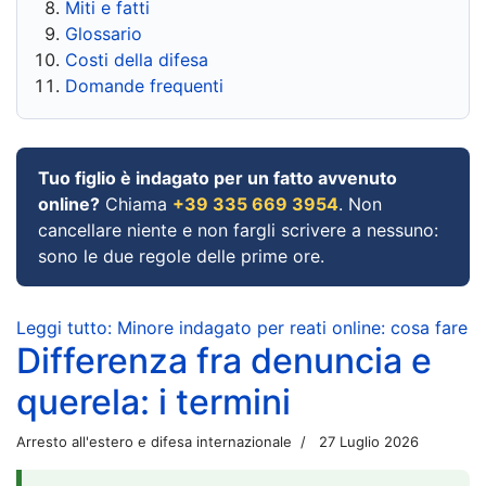
Miti e fatti
Glossario
Costi della difesa
Domande frequenti
Tuo figlio è indagato per un fatto avvenuto
online?
Chiama
+39 335 669 3954
. Non
cancellare niente e non fargli scrivere a nessuno:
sono le due regole delle prime ore.
Leggi tutto: Minore indagato per reati online: cosa fare
Differenza fra denuncia e
querela: i termini
Arresto all'estero e difesa internazionale
27 Luglio 2026