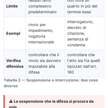
nessun tetto
non oltre un
Limite
complessivo
quarto in più del
predeterminato
termine base
interrogatorio,
rinvio per
decreto di
impedimento,
Esempi
citazione,
rogatoria
sentenza di
internazionale
condanna
controllare che il
controllare che
Verifica
rinvio sia davvero
l'atto sia fra quelli
difensiva
imputabile alla
tipizzati dall'art.
difesa
160
Tabella 2 — Sospensione e interruzione: due cose
diverse
⚠️ La sospensione che la difesa si procura da
sola