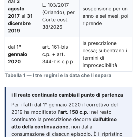
dal
3
L. 103/2017
agosto
sospensione per un
(Orlando), per
2017
al
31
anno e sei mesi, poi
Corte cost.
dicembre
riprende
38/2026
2019
la prescrizione
dal
1°
art. 161-bis
cessa; subentrano i
gennaio
c.p. + art.
termini di
2020
344-bis c.p.p.
improcedibilità
Tabella 1 — I tre regimi e la data che li separa
ℹ️ Il reato continuato cambia il punto di partenza
Per i fatti dal 1° gennaio 2020 il correttivo del
2019 ha modificato l'
art. 158 c.p.
: nel reato
continuato la prescrizione decorre
dall'ultimo
atto della continuazione
, non dalla
consumazione di ciascun episodio. È il ripristino