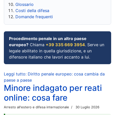
Glossario
Costi della difesa
Domande frequenti
Procedimento penale in un altro paese
europeo?
Chiama
+39 335 669 3954
. Serve un
legale abilitato in quella giurisdizione, e un
difensore italiano che lavori accanto a lui.
Leggi tutto: Diritto penale europeo: cosa cambia da
paese a paese
Minore indagato per reati
online: cosa fare
Arresto all'estero e difesa internazionale
30 Luglio 2026