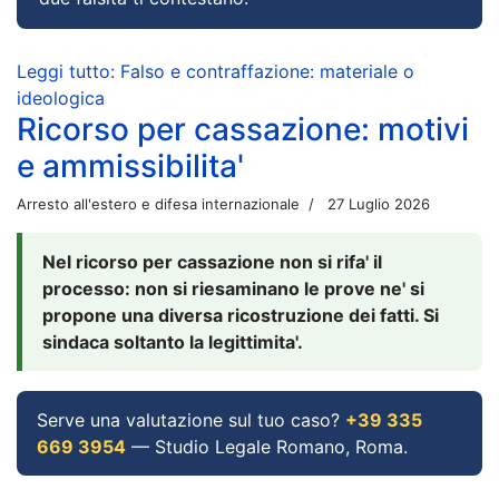
Leggi tutto: Falso e contraffazione: materiale o
ideologica
Ricorso per cassazione: motivi
e ammissibilita'
Arresto all'estero e difesa internazionale
27 Luglio 2026
Nel ricorso per cassazione non si rifa' il
processo: non si riesaminano le prove ne' si
propone una diversa ricostruzione dei fatti. Si
sindaca soltanto la legittimita'.
Serve una valutazione sul tuo caso?
+39 335
669 3954
— Studio Legale Romano, Roma.