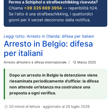
Fermo a Schiphol o strafbeschikking ricevuta?
Chiama
+39 335 669 3954
— reperibilità h24.
Se l'atto è una strafbeschikking, i quattordici
giorni per il
verzet
decorrono dalla notifica.
Leggi tutto: Arresto in Olanda: difesa per italiani
Arresto in Belgio: difesa
per italiani
Arresto all'estero e difesa internazionale
12 Marzo 2025
Dopo un arresto in Belgio la detenzione viene
riesaminata periodicamente d'ufficio: la difesa
non attende un'istanza ma costruisce una
proposta a ogni verifica.
⏱ 20 minuti di lettura · aggiornato al
28 luglio 2026