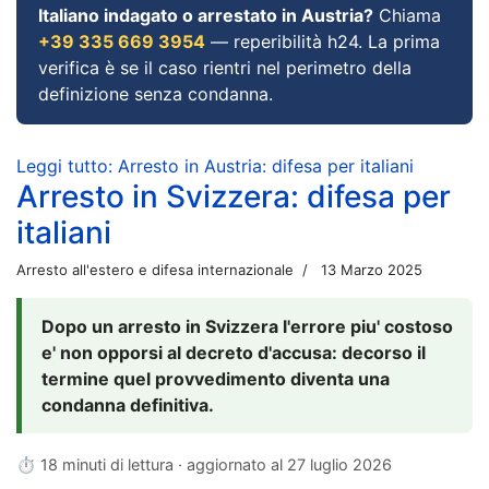
Italiano indagato o arrestato in Austria?
Chiama
+39 335 669 3954
— reperibilità h24. La prima
verifica è se il caso rientri nel perimetro della
definizione senza condanna.
Leggi tutto: Arresto in Austria: difesa per italiani
Arresto in Svizzera: difesa per
italiani
Arresto all'estero e difesa internazionale
13 Marzo 2025
Dopo un arresto in Svizzera l'errore piu' costoso
e' non opporsi al decreto d'accusa: decorso il
termine quel provvedimento diventa una
condanna definitiva.
⏱ 18 minuti di lettura · aggiornato al
27 luglio 2026