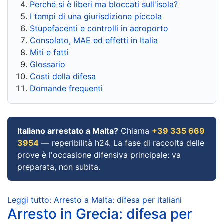
Perché si è liberi ma bloccati sull'isola?
I tempi di una giurisdizione piccola
Stupefacenti e controlli in aeroporto
Consolato, MAE ed effetti in Italia
Miti e fatti
Glossario
Costi della difesa
Domande frequenti
Italiano arrestato a Malta?
Chiama
+39 335 669
3954
— reperibilità h24. La fase di raccolta delle
prove è l'occasione difensiva principale: va
preparata, non subita.
Leggi tutto: Arresto a Malta: difesa per italiani
Arresto in Grecia: difesa per