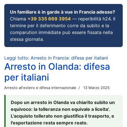
Un familiare è in garde à vue in Francia adesso?
Chiama
+39 335 669 3954
— reperibilità h24. Il
termine per il deferimento corre da subito e la
comparution immédiate può essere fissata nella
stessa giornata.
Leggi tutto: Arresto in Francia: difesa per italiani
Arresto in Olanda: difesa
per italiani
Arresto all'estero e difesa internazionale
13 Marzo 2025
Dopo un arresto in Olanda va chiarito subito un
equivoco: la tolleranza non equivale a liceita'.
L'acquisto tollerato non giustifica il trasporto, e
l'esportazione resta sempre reato.