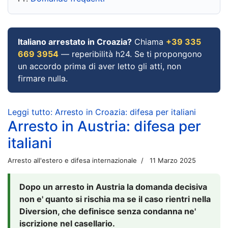
Italiano arrestato in Croazia?
Chiama
+39 335
669 3954
— reperibilità h24. Se ti propongono
un accordo prima di aver letto gli atti, non
firmare nulla.
Leggi tutto: Arresto in Croazia: difesa per italiani
Arresto in Austria: difesa per
italiani
Arresto all'estero e difesa internazionale
11 Marzo 2025
Dopo un arresto in Austria la domanda decisiva
non e' quanto si rischia ma se il caso rientri nella
Diversion, che definisce senza condanna ne'
iscrizione nel casellario.