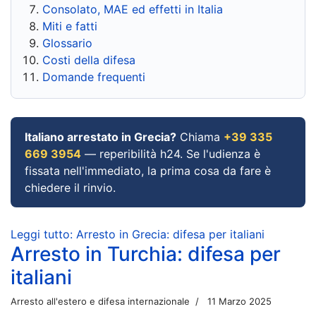
Consolato, MAE ed effetti in Italia
Miti e fatti
Glossario
Costi della difesa
Domande frequenti
Italiano arrestato in Grecia?
Chiama
+39 335
669 3954
— reperibilità h24. Se l'udienza è
fissata nell'immediato, la prima cosa da fare è
chiedere il rinvio.
Leggi tutto: Arresto in Grecia: difesa per italiani
Arresto in Turchia: difesa per
italiani
Arresto all'estero e difesa internazionale
11 Marzo 2025