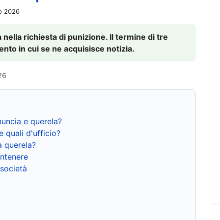
io 2026
nella richiesta di punizione. Il termine di tre
to in cui se ne acquisisce notizia.
26
nuncia e querela?
e quali d'ufficio?
a querela?
ntenere
 società