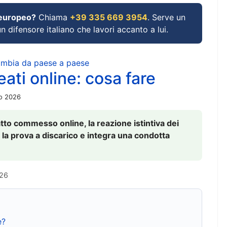
 europeo?
Chiama
+39 335 669 3954
. Serve un
un difensore italiano che lavori accanto a lui.
cambia da paese a paese
ati online: cosa fare
io 2026
to commesso online, la reazione istintiva dei
 la prova a discarico e integra una condotta
026
e?