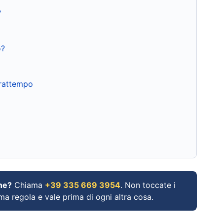
?
o?
frattempo
ne?
Chiama
+39 335 669 3954
. Non toccate i
ima regola e vale prima di ogni altra cosa.