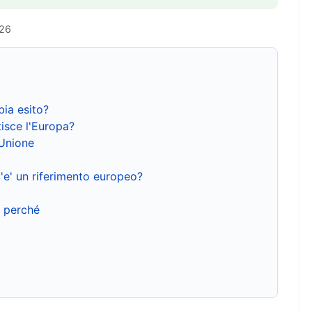
026
bia esito?
isce l'Europa?
'Unione
'e' un riferimento europeo?
e perché