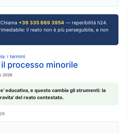
Chiama
+39 335 669 3954
— reperibilità h24.
imediabile: il reato non è più perseguibile, e non
a: i termini
 il processo minorile
io 2026
 e' educativa, e questo cambia gli strumenti: la
ravita' del reato contestato.
026