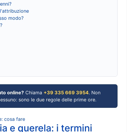
renni?
l'attribuzione
tesso modo?
?
uto online?
Chiama
+39 335 669 3954
. Non
 nessuno: sono le due regole delle prime ore.
e: cosa fare
a e querela: i termini