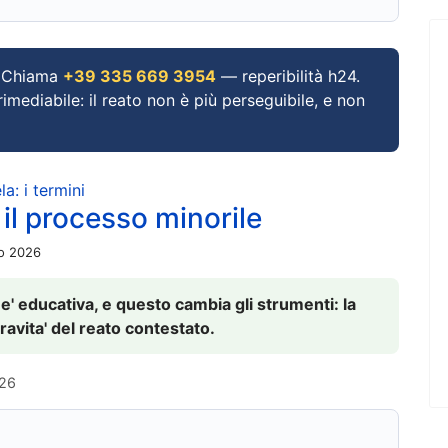
Chiama
+39 335 669 3954
— reperibilità h24.
imediabile: il reato non è più perseguibile, e non
a: i termini
 il processo minorile
io 2026
 e' educativa, e questo cambia gli strumenti: la
ravita' del reato contestato.
026