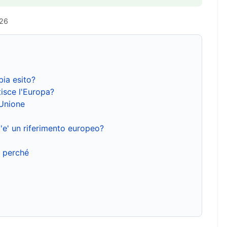
026
bia esito?
isce l'Europa?
'Unione
'e' un riferimento europeo?
e perché