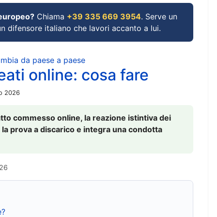
 europeo?
Chiama
+39 335 669 3954
. Serve un
un difensore italiano che lavori accanto a lui.
cambia da paese a paese
ati online: cosa fare
io 2026
to commesso online, la reazione istintiva dei
 la prova a discarico e integra una condotta
026
e?