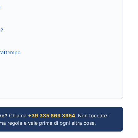
?
o?
frattempo
ne?
Chiama
+39 335 669 3954
. Non toccate i
ima regola e vale prima di ogni altra cosa.