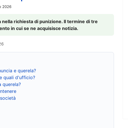
io 2026
nella richiesta di punizione. Il termine di tre
to in cui se ne acquisisce notizia.
26
nuncia e querela?
e quali d'ufficio?
a querela?
ntenere
 società