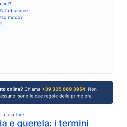
renni?
l'attribuzione
tesso modo?
?
uto online?
Chiama
+39 335 669 3954
. Non
 nessuno: sono le due regole delle prime ore.
e: cosa fare
a e querela: i termini